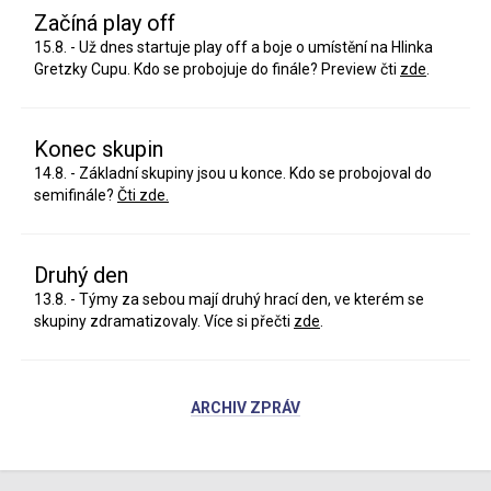
Začíná play off
15.8. - Už dnes startuje play off a boje o umístění na Hlinka
Gretzky Cupu. Kdo se probojuje do finále? Preview čti
zde
.
Konec skupin
14.8. - Základní skupiny jsou u konce. Kdo se probojoval do
semifinále?
Čti zde.
Druhý den
13.8. - Týmy za sebou mají druhý hrací den, ve kterém se
skupiny zdramatizovaly. Více si přečti
zde
.
ARCHIV ZPRÁV