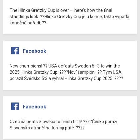
The Hlinka Gretzky Cup is over — here’s how the final
standings look. ??Hlinka Gretzky Cup je u konce, takto vypadá
konečné pořadí. ??
Facebook
New champions! ?? USA defeats Sweden 5–3 to win the
2025 Hlinka Gretzky Cup. ????Noví šampioni! ?? Tým USA
porazil Švédsko 5:3 a vyhrál Hlinka Gretzky Cup 2025. ????
Facebook
Czechia beats Slovakia to finish fifth! ????Česko poráží
Slovensko a končí na turnaji páté. ????