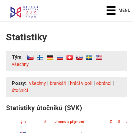
MENU
Statistiky
Tým:
všechny
Posty:
všechny
|
brankáři
|
hráči v poli
|
obránci
|
útočníci
Statistiky útočníků (SVK)
tým
#
Jméno a příjmení
Z
G
A