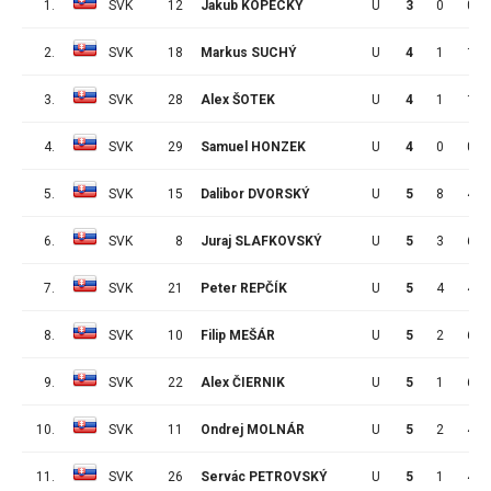
1.
SVK
12
Jakub KOPECKÝ
U
3
0
0
2.
SVK
18
Markus SUCHÝ
U
4
1
1
3.
SVK
28
Alex ŠOTEK
U
4
1
1
4.
SVK
29
Samuel HONZEK
U
4
0
0
5.
SVK
15
Dalibor DVORSKÝ
U
5
8
4
6.
SVK
8
Juraj SLAFKOVSKÝ
U
5
3
6
7.
SVK
21
Peter REPČÍK
U
5
4
4
8.
SVK
10
Filip MEŠÁR
U
5
2
6
9.
SVK
22
Alex ČIERNIK
U
5
1
6
10.
SVK
11
Ondrej MOLNÁR
U
5
2
4
11.
SVK
26
Servác PETROVSKÝ
U
5
1
4