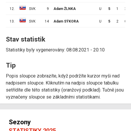
12.
SVK
9
Adam ŽLNKA
U
5
1
2
13.
SVK
14
Adam SÝKORA
U
5
2
0
Stav statistik
Statistiky byly vygenerovány: 08.08.2021 - 20:10
Tip
Popis sloupce zobrazíte, když podržíte kurzor myši nad
nadpisem sloupce. Kliknutím na nadpis sloupce tabulku
setřídíte dle této statistiky (oranžový podklad). Tučně jsou
vyznačeny sloupce se základními statistikami.
Sezony
STATISTIKY 2025