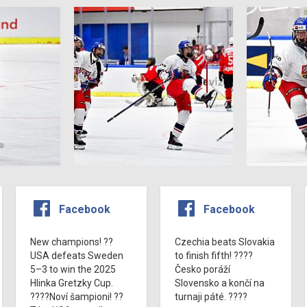
Facebook
Facebook
New champions! ??
Czechia beats Slovakia
USA defeats Sweden
to finish fifth! ????
5–3 to win the 2025
Česko poráží
Hlinka Gretzky Cup.
Slovensko a končí na
????Noví šampioni! ??
turnaji páté. ????