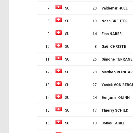
7.
SUI
20
Valdemar HULL
8.
SUI
19
Noah GREUTER
9.
SUI
14
Finn NABER
10.
SUI
8
Gaël CHRISTE
11.
SUI
26
Simone TERRANE
12.
SUI
28
Mattheo REINHAR
13.
SUI
27
Yanick VON BERG
14.
SUI
24
Benjamin QUINN
15.
SUI
17
Thierry SCHILD
16.
SUI
10
Jonas TAIBEL