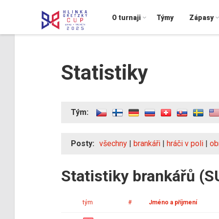
O turnaji
Týmy
Zápasy
Statistiky
Tým:
Posty:
všechny
|
brankáři
|
hráči v poli
|
ob
Statistiky brankářů (S
tým
#
Jméno a příjmení