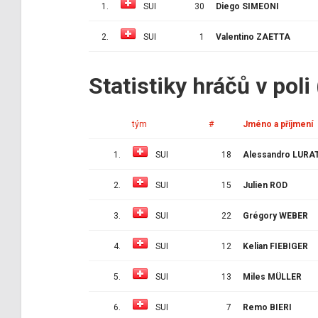
1.
SUI
30
Diego SIMEONI
2.
SUI
1
Valentino ZAETTA
Statistiky hráčů v poli
tým
#
Jméno a příjmení
1.
SUI
18
Alessandro LURA
2.
SUI
15
Julien ROD
3.
SUI
22
Grégory WEBER
4.
SUI
12
Kelian FIEBIGER
5.
SUI
13
Miles MÜLLER
6.
SUI
7
Remo BIERI