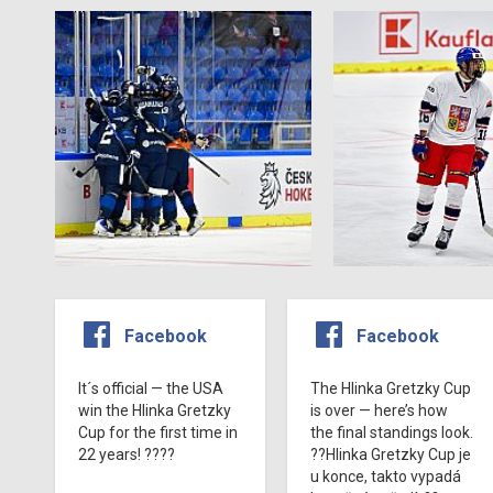
Facebook
Facebook
It´s official — the USA
The Hlinka Gretzky Cup
win the Hlinka Gretzky
is over — here’s how
Cup for the first time in
the final standings look.
22 years! ????
??Hlinka Gretzky Cup je
u konce, takto vypadá