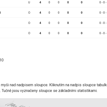
U
4
0
0
0
0
0 - 0 -
N
O
4
0
0
0
0
0 - 0 -
O
4
0
0
0
0
0 - 0 -
O
4
0
0
0
0
0 - 0 -
:10
r myši nad nadpisem sloupce. Kliknutím na nadpis sloupce tabulk
d). Tučně jsou vyznačeny sloupce se základními statistikami.