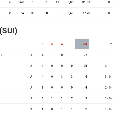
4
168
75
61
14
5,00
81,33
0
0
2
74
36
28
8
6,49
77,78
0
0
 (SUI)
Z
G
A
B
TM
2-
TI
U
4
1
0
1
27
1 - 1 -
U
4
0
0
0
25
0 - 1 -
U
4
0
3
3
6
3 - 0 -
U
3
0
0
0
4
2 - 0 -
U
4
1
1
2
2
1 - 0 -
O
4
0
1
1
2
1 - 0 -