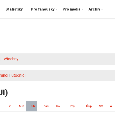
Statistiky
Pro fanoušky
Pro média
Archiv
všechny
ránci
|
útočníci
UI)
Z
Min
Stř
Zás
Ink
Prů
Úsp
SO
A