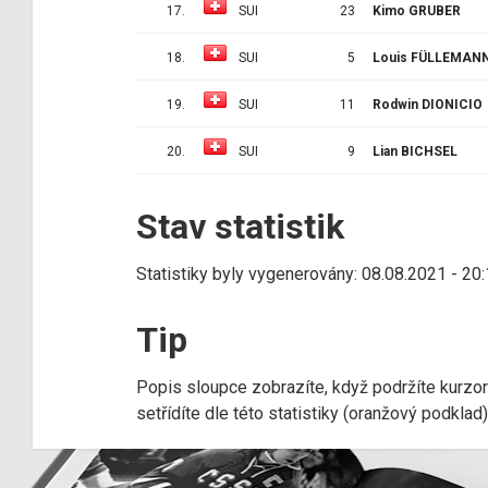
17.
SUI
23
Kimo GRUBER
18.
SUI
5
Louis FÜLLEMAN
19.
SUI
11
Rodwin DIONICIO
20.
SUI
9
Lian BICHSEL
Stav statistik
Statistiky byly vygenerovány: 08.08.2021 - 20
Tip
Popis sloupce zobrazíte, když podržíte kurzo
setřídíte dle této statistiky (oranžový podkla