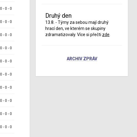
 0 - 0 - 0
Druhý den
 0 - 0 - 0
13.8. - Týmy za sebou mají druhý
hrací den, ve kterém se skupiny
zdramatizovaly. Více si přečti
zde
.
 0 - 0 - 0
 0 - 0 - 0
ARCHIV ZPRÁV
 0 - 0 - 0
 0 - 0 - 0
 0 - 0 - 0
 0 - 0 - 0
 0 - 0 - 0
 0 - 0 - 0