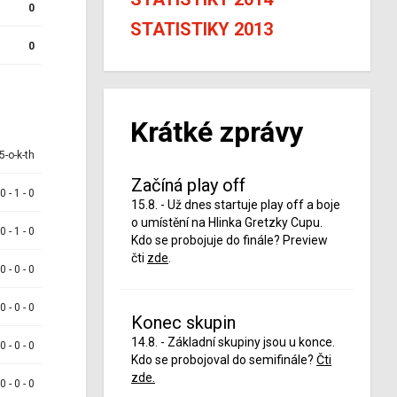
0
STATISTIKY 2013
0
Krátké zprávy
5-o-k-th
Začíná play off
 0 - 1 - 0
15.8. - Už dnes startuje play off a boje
o umístění na Hlinka Gretzky Cupu.
 0 - 1 - 0
Kdo se probojuje do finále? Preview
čti
zde
.
 0 - 0 - 0
 0 - 0 - 0
Konec skupin
14.8. - Základní skupiny jsou u konce.
 0 - 0 - 0
Kdo se probojoval do semifinále?
Čti
zde.
 0 - 0 - 0