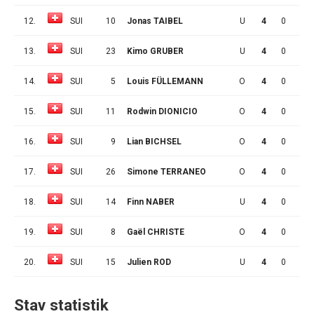
12.
SUI
10
Jonas TAIBEL
U
4
0
0
13.
SUI
23
Kimo GRUBER
U
4
0
0
14.
SUI
5
Louis FÜLLEMANN
O
4
0
0
15.
SUI
11
Rodwin DIONICIO
O
4
0
0
16.
SUI
9
Lian BICHSEL
O
4
0
0
17.
SUI
26
Simone TERRANEO
O
4
0
0
18.
SUI
14
Finn NABER
U
4
0
0
19.
SUI
8
Gaël CHRISTE
O
4
0
0
20.
SUI
15
Julien ROD
U
4
0
0
Stav statistik