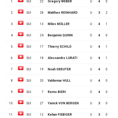
1.
SUI
22
Grégory WEBER
U
4
0
3
2.
SUI
28
Mattheo REINHARD
U
3
2
0
3.
SUI
13
Miles MÜLLER
U
4
1
1
4.
SUI
24
Benjamin QUINN
O
4
0
2
5.
SUI
17
Thierry SCHILD
U
4
1
0
6.
SUI
18
Alessandro LURATI
U
4
1
0
7.
SUI
19
Noah GREUTER
U
4
0
1
8.
SUI
20
Valdemar HULL
U
4
0
1
9.
SUI
7
Remo BIERI
O
4
0
1
10.
SUI
27
Yanick VON BERGEN
U
3
0
0
11.
SUI
12
Kelian FIEBIGER
U
3
0
0