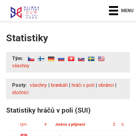
MENU
Statistiky
Tým:
všechny
Posty:
všechny
|
brankáři
|
hráči v poli
|
obránci
|
útočníci
Statistiky hráčů v poli (SUI)
tým
#
Jméno a příjmení
Z
G
A