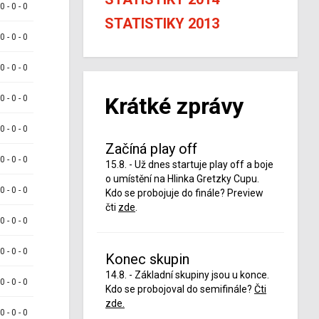
 0 - 0 - 0
STATISTIKY 2013
 0 - 0 - 0
 0 - 0 - 0
Krátké zprávy
 0 - 0 - 0
 0 - 0 - 0
Začíná play off
 0 - 0 - 0
15.8. - Už dnes startuje play off a boje
o umístění na Hlinka Gretzky Cupu.
 0 - 0 - 0
Kdo se probojuje do finále? Preview
čti
zde
.
 0 - 0 - 0
 0 - 0 - 0
Konec skupin
14.8. - Základní skupiny jsou u konce.
 0 - 0 - 0
Kdo se probojoval do semifinále?
Čti
zde.
 0 - 0 - 0