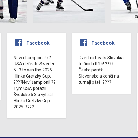
Facebook
Facebook
New champions! ??
Czechia beats Slovakia
USA defeats Sweden
to finish fifth! ????
5–3 to win the 2025
Česko poráží
Hlinka Gretzky Cup.
Slovensko a končí na
????Noví šampioni! ??
turnaji páté. ????
Tým USA porazil
Švédsko 5:3 a vyhrál
Hlinka Gretzky Cup
2025. ????