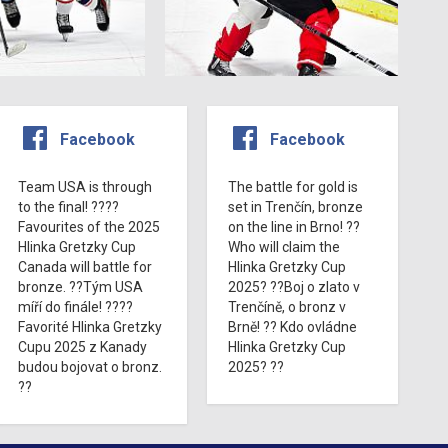
Facebook
Facebook
Team USA is through
The battle for gold is
to the final! ????
set in Trenčín, bronze
Favourites of the 2025
on the line in Brno! ??
Hlinka Gretzky Cup
Who will claim the
Canada will battle for
Hlinka Gretzky Cup
bronze. ??Tým USA
2025? ??Boj o zlato v
míří do finále! ????
Trenčíně, o bronz v
Favorité Hlinka Gretzky
Brně! ?? Kdo ovládne
Cupu 2025 z Kanady
Hlinka Gretzky Cup
budou bojovat o bronz.
2025? ??
??