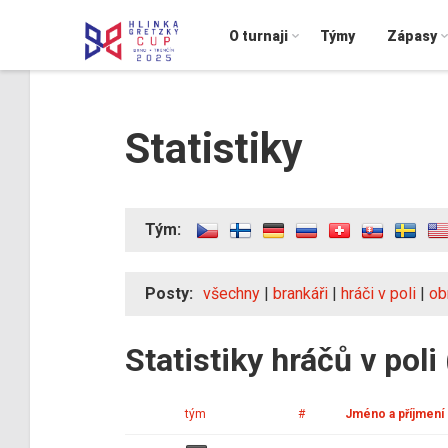
O turnaji
Týmy
Zápasy
Statistiky
Tým:
Posty:
všechny
|
brankáři
|
hráči v poli
|
ob
Statistiky hráčů v poli
tým
#
Jméno a příjmení