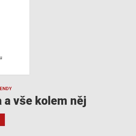
u
GENDY
a a vše kolem něj