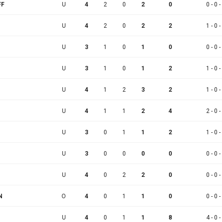
FF
U
4
2
0
2
0
0 - 0 -
U
4
2
0
2
2
1 - 0 -
U
3
1
0
1
0
0 - 0 -
U
3
1
0
1
2
1 - 0 -
U
4
1
2
3
2
1 - 0 -
U
4
1
1
2
4
2 - 0 -
U
3
0
1
1
2
1 - 0 -
U
3
0
0
0
0
0 - 0 -
U
4
0
2
2
0
0 - 0 -
N
O
4
0
1
1
0
0 - 0 -
U
4
0
1
1
8
4 - 0 -