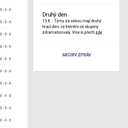
 0 - 0 - 0
Druhý den
13.8. - Týmy za sebou mají druhý
 0 - 0 - 0
hrací den, ve kterém se skupiny
zdramatizovaly. Více si přečti
zde
.
 0 - 0 - 0
 0 - 0 - 0
ARCHIV ZPRÁV
 0 - 0 - 0
 0 - 0 - 0
 0 - 0 - 0
 0 - 0 - 0
 0 - 0 - 0
 0 - 0 - 0