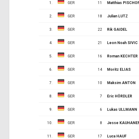
1.
GER
11
Matthias PISCHO
2.
GER
18
Julian LUTZ
3.
GER
22
Rik GAIDEL
4.
GER
21
Leon Noah SIVIC
5.
GER
16
Roman KECHTER
6.
GER
14
Moritz ELIAS
7.
GER
10
Maksim ANTON
8.
GER
7
Eric HÖRDLER
9.
GER
6
Lukas ULLMANN
10.
GER
8
Jesse KAUHANE
11.
GER
17
Luca HAUF