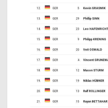
12.
GER
5
Kevin GRASMIK
13.
GER
29
Phillip SINN
14.
GER
23
Leo HAFENRICH
15.
GER
9
Philipp KRENING
16.
GER
20
Veit OSWALD
17.
GER
4
Vincent GRUNEW
18.
GER
12
Mason STURM
19.
GER
19
Niklas HÜBNER
20.
GER
13
Ralf ROLLINGER
21.
GER
15
Rayan BETTAHAR