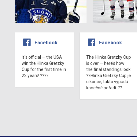
Facebook
Facebook
It´s official — the USA
The Hlinka Gretzky Cup
win the Hlinka Gretzky
is over — here’s how
Cup for the first time in
the final standings look.
22 years! ????
??Hlinka Gretzky Cup je
u konce, takto vypadá
konečné pořadí. ??