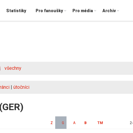
Statistiky
Pro fanoušky
Pro média
Archiv
všechny
ránci
|
útočníci
 (GER)
Z
G
A
B
TM
2-