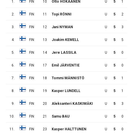
1.
FIN
10
Otto HOKAANEN
U
5
1
1
2.
FIN
11
Topi RÖNNI
U
5
2
4
3.
FIN
12
Jani NYMAN
U
5
3
3
4.
FIN
13
Joakim KEMELL
U
5
5
1
5.
FIN
14
Jere LASSILA
U
5
0
2
6.
FIN
17
Emil JÄRVENTIE
U
5
0
1
7.
FIN
18
Tommi MÄNNISTÖ
U
5
1
0
8.
FIN
19
Kasper LUNDELL
U
5
1
1
9.
FIN
20
Aleksanteri KASKIMÄKI
U
5
3
0
10.
FIN
21
Samu BAU
U
5
0
1
11.
FIN
23
Kasper HALTTUNEN
U
5
0
0