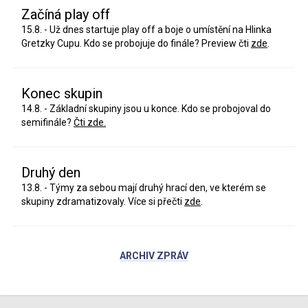
Začíná play off
15.8. - Už dnes startuje play off a boje o umístění na Hlinka
Gretzky Cupu. Kdo se probojuje do finále? Preview čti
zde
.
Konec skupin
14.8. - Základní skupiny jsou u konce. Kdo se probojoval do
semifinále?
Čti zde.
Druhý den
13.8. - Týmy za sebou mají druhý hrací den, ve kterém se
skupiny zdramatizovaly. Více si přečti
zde
.
ARCHIV ZPRÁV