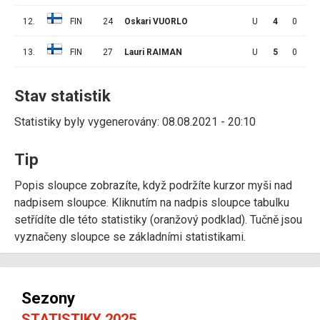
12.
FIN
24
Oskari VUORLO
U
4
0
0
13.
FIN
27
Lauri RAIMAN
U
5
0
2
Stav statistik
Statistiky byly vygenerovány: 08.08.2021 - 20:10
Tip
Popis sloupce zobrazíte, když podržíte kurzor myši nad
nadpisem sloupce. Kliknutím na nadpis sloupce tabulku
setřídíte dle této statistiky (oranžový podklad). Tučně jsou
vyznačeny sloupce se základními statistikami.
Sezony
STATISTIKY 2025