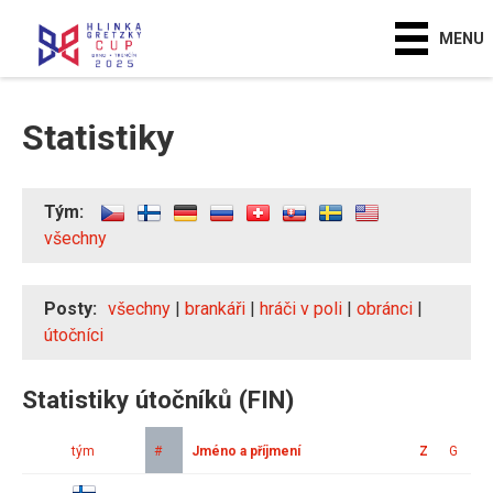
MENU
Statistiky
Tým:
všechny
Posty:
všechny
|
brankáři
|
hráči v poli
|
obránci
|
útočníci
Statistiky útočníků (FIN)
tým
#
Jméno a příjmení
Z
G
A