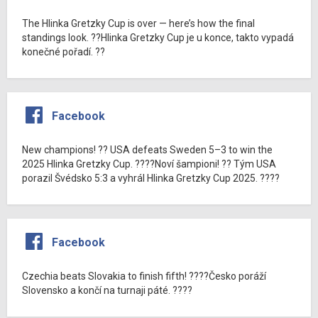
The Hlinka Gretzky Cup is over — here’s how the final
standings look. ??Hlinka Gretzky Cup je u konce, takto vypadá
konečné pořadí. ??
Facebook
New champions! ?? USA defeats Sweden 5–3 to win the
2025 Hlinka Gretzky Cup. ????Noví šampioni! ?? Tým USA
porazil Švédsko 5:3 a vyhrál Hlinka Gretzky Cup 2025. ????
Facebook
Czechia beats Slovakia to finish fifth! ????Česko poráží
Slovensko a končí na turnaji páté. ????