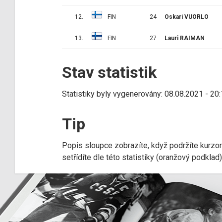
12.
FIN
24
Oskari VUORLO
13.
FIN
27
Lauri RAIMAN
Stav statistik
Statistiky byly vygenerovány: 08.08.2021 - 20
Tip
Popis sloupce zobrazíte, když podržíte kurzo
setřídíte dle této statistiky (oranžový podkla