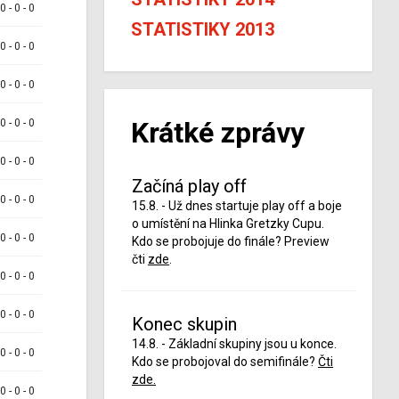
 0 - 0 - 0
STATISTIKY 2013
 0 - 0 - 0
 0 - 0 - 0
Krátké zprávy
 0 - 0 - 0
 0 - 0 - 0
Začíná play off
 0 - 0 - 0
15.8. - Už dnes startuje play off a boje
o umístění na Hlinka Gretzky Cupu.
 0 - 0 - 0
Kdo se probojuje do finále? Preview
čti
zde
.
 0 - 0 - 0
 0 - 0 - 0
Konec skupin
14.8. - Základní skupiny jsou u konce.
 0 - 0 - 0
Kdo se probojoval do semifinále?
Čti
zde.
 0 - 0 - 0