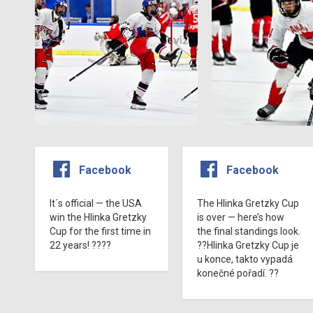
Facebook
Facebook
It´s official — the USA
The Hlinka Gretzky Cup
win the Hlinka Gretzky
is over — here’s how
Cup for the first time in
the final standings look.
22 years! ????
??Hlinka Gretzky Cup je
u konce, takto vypadá
konečné pořadí. ??