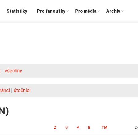
Statistiky
Pro fanoušky
Pro média
Archiv
všechny
ránci
|
útočníci
IN)
Z
G
A
B
TM
2-