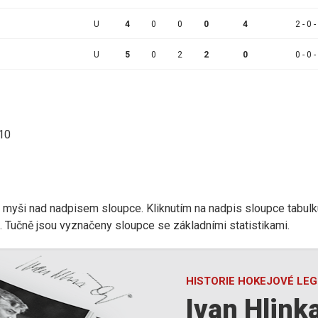
U
4
0
0
0
4
2 - 0 -
U
5
0
2
2
0
0 - 0 -
:10
r myši nad nadpisem sloupce. Kliknutím na nadpis sloupce tabulk
d). Tučně jsou vyznačeny sloupce se základními statistikami.
HISTORIE HOKEJOVÉ LE
Ivan Hlink