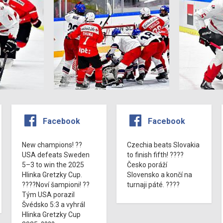
Facebook
Facebook
New champions! ??
Czechia beats Slovakia
USA defeats Sweden
to finish fifth! ????
5–3 to win the 2025
Česko poráží
Hlinka Gretzky Cup.
Slovensko a končí na
????Noví šampioni! ??
turnaji páté. ????
Tým USA porazil
Švédsko 5:3 a vyhrál
Hlinka Gretzky Cup