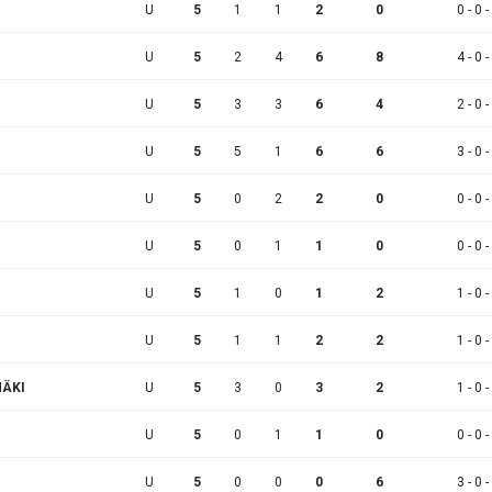
U
5
1
1
2
0
0 - 0 -
U
5
2
4
6
8
4 - 0 -
U
5
3
3
6
4
2 - 0 -
U
5
5
1
6
6
3 - 0 -
U
5
0
2
2
0
0 - 0 -
U
5
0
1
1
0
0 - 0 -
U
5
1
0
1
2
1 - 0 -
U
5
1
1
2
2
1 - 0 -
MÄKI
U
5
3
0
3
2
1 - 0 -
U
5
0
1
1
0
0 - 0 -
N
U
5
0
0
0
6
3 - 0 -