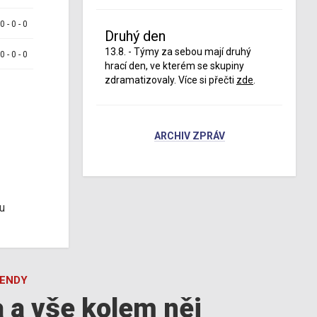
 0 - 0 - 0
Druhý den
13.8. - Týmy za sebou mají druhý
 0 - 0 - 0
hrací den, ve kterém se skupiny
zdramatizovaly. Více si přečti
zde
.
ARCHIV ZPRÁV
u
GENDY
a a vše kolem něj