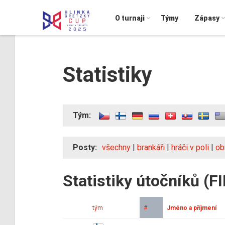
O turnaji
Týmy
Zápasy
Statistiky
Tým:
Posty:
všechny
|
brankáři
|
hráči v poli
|
ob
Statistiky útočníků (F
tým
#
Jméno a příjmení