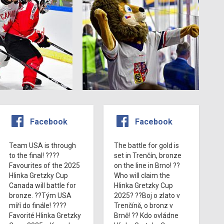
Facebook
Facebook
Team USA is through
The battle for gold is
to the final! ????
set in Trenčín, bronze
Favourites of the 2025
on the line in Brno! ??
Hlinka Gretzky Cup
Who will claim the
Canada will battle for
Hlinka Gretzky Cup
bronze. ??Tým USA
2025? ??Boj o zlato v
míří do finále! ????
Trenčíně, o bronz v
Favorité Hlinka Gretzky
Brně! ?? Kdo ovládne