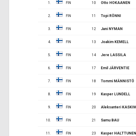
1.
FIN
10
Otto HOKAANEN
2.
FIN
11
Topi RÖNNI
3.
FIN
12
Jani NYMAN
4.
FIN
13
Joakim KEMELL
5.
FIN
14
Jere LASSILA
6.
FIN
17
Emil JÄRVENTIE
7.
FIN
18
Tommi MÄNNISTÖ
8.
FIN
19
Kasper LUNDELL
9.
FIN
20
Aleksanteri KASKI
10.
FIN
21
Samu BAU
11.
FIN
23
Kasper HALTTUNE