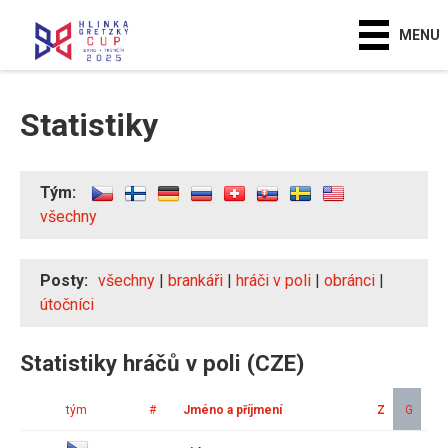
MENU
Statistiky
Tým:
všechny
Posty:
všechny
|
brankáři
|
hráči v poli
|
obránci
|
útočníci
Statistiky hráčů v poli (CZE)
tým
#
Jméno a příjmení
Z
G
A