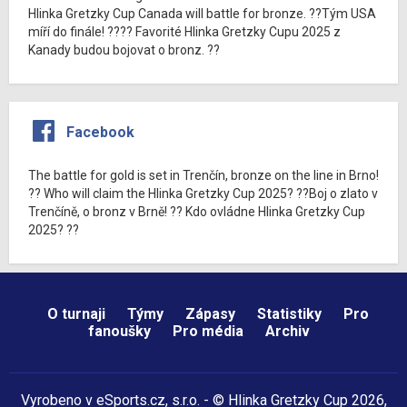
Hlinka Gretzky Cup Canada will battle for bronze. ??Tým USA
míří do finále! ???? Favorité Hlinka Gretzky Cupu 2025 z
Kanady budou bojovat o bronz. ??
Facebook
The battle for gold is set in Trenčín, bronze on the line in Brno!
?? Who will claim the Hlinka Gretzky Cup 2025? ??Boj o zlato v
Trenčíně, o bronz v Brně! ?? Kdo ovládne Hlinka Gretzky Cup
2025? ??
O turnaji
Týmy
Zápasy
Statistiky
Pro
fanoušky
Pro média
Archiv
Vyrobeno v
eSports.cz
, s.r.o. - © Hlinka Gretzky Cup 2026,