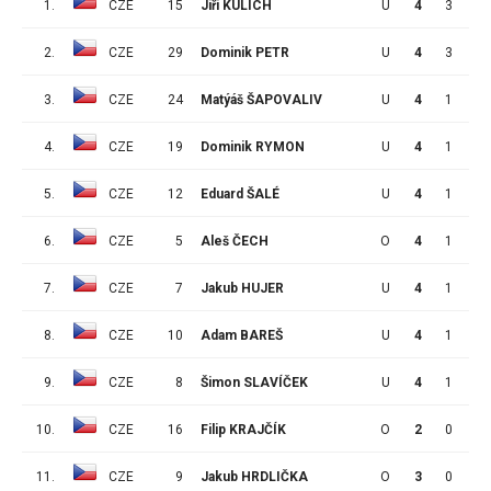
1.
CZE
15
Jiří KULICH
U
4
3
2
2.
CZE
29
Dominik PETR
U
4
3
0
3.
CZE
24
Matýáš ŠAPOVALIV
U
4
1
4
4.
CZE
19
Dominik RYMON
U
4
1
2
5.
CZE
12
Eduard ŠALÉ
U
4
1
2
6.
CZE
5
Aleš ČECH
O
4
1
0
7.
CZE
7
Jakub HUJER
U
4
1
0
8.
CZE
10
Adam BAREŠ
U
4
1
0
9.
CZE
8
Šimon SLAVÍČEK
U
4
1
0
10.
CZE
16
Filip KRAJČÍK
O
2
0
0
11.
CZE
9
Jakub HRDLIČKA
O
3
0
1