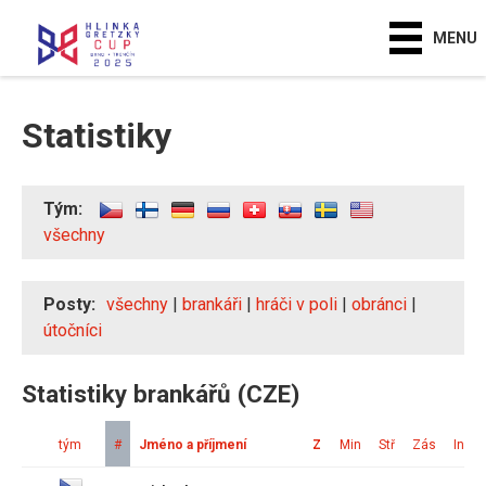
MENU
Statistiky
Tým:
všechny
Posty:
všechny
|
brankáři
|
hráči v poli
|
obránci
|
útočníci
Statistiky brankářů (CZE)
tým
#
Jméno a příjmení
Z
Min
Stř
Zás
Ink