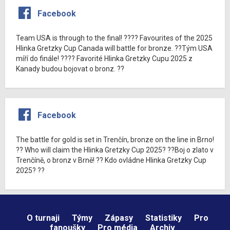
Facebook
Team USA is through to the final! ???? Favourites of the 2025
Hlinka Gretzky Cup Canada will battle for bronze. ??Tým USA
míří do finále! ???? Favorité Hlinka Gretzky Cupu 2025 z
Kanady budou bojovat o bronz. ??
Facebook
The battle for gold is set in Trenčín, bronze on the line in Brno!
?? Who will claim the Hlinka Gretzky Cup 2025? ??Boj o zlato v
Trenčíně, o bronz v Brně! ?? Kdo ovládne Hlinka Gretzky Cup
2025? ??
O turnaji
Týmy
Zápasy
Statistiky
Pro
fanoušky
Pro média
Archiv