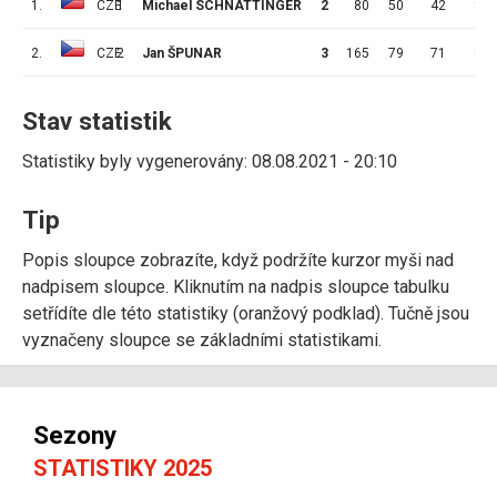
1.
CZE
1
Michael SCHNATTINGER
2
80
50
42
8
2.
CZE
2
Jan ŠPUNAR
3
165
79
71
8
Stav statistik
Statistiky byly vygenerovány: 08.08.2021 - 20:10
Tip
Popis sloupce zobrazíte, když podržíte kurzor myši nad
nadpisem sloupce. Kliknutím na nadpis sloupce tabulku
setřídíte dle této statistiky (oranžový podklad). Tučně jsou
vyznačeny sloupce se základními statistikami.
Sezony
STATISTIKY 2025