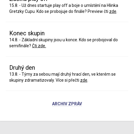
15.8. - Už dnes startuje play off a boje o umístění na Hlinka
Gretzky Cupu. Kdo se probojuje do finále? Preview čti
zde
.
Konec skupin
14.8. - Základní skupiny jsou u konce. Kdo se probojoval do
semifinále?
Čti zde.
Druhý den
13.8. - Týmy za sebou mají druhý hrací den, ve kterém se
skupiny zdramatizovaly. Více si přečti
zde
.
ARCHIV ZPRÁV