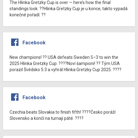
The Hlinka Gretzky Cup is over — here’s how the final
standings look. ??Hlinka Gretzky Cup je u konce, takto vypadá
konečné pořadí. ??
Facebook
New champions! ?? USA defeats Sweden 5–3 to win the
2025 Hlinka Gretzky Cup. ????Noví šampioni! ?? Tým USA
porazil Švédsko 5:3 a vyhrál Hlinka Gretzky Cup 2025. ????
Facebook
Czechia beats Slovakia to finish fifth! ????Česko poráží
Slovensko a končí na turnaji páté. ????