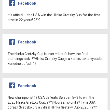
Facebook
It´s official — the USA win the Hlinka Gretzky Cup for the first
time in 22 years! ????
Facebook
The Hlinka Gretzky Cup is over — here’s how the final
standings look. ??Hlinka Gretzky Cup je u konce, takto vypadá
konečné pořadí. ??
Facebook
New champions! ?? USA defeats Sweden 5–3 to win the
2025 Hlinka Gretzky Cup. ????Noví šampioni! ?? Tým USA
porazil Švédsko 5:3 a vyhrál Hlinka Gretzky Cup 2025. ????