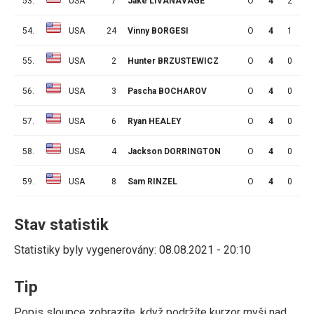
53.
USA
7
Jake LIVANAVAGE
O
4
2
2
54.
USA
24
Vinny BORGESI
O
4
1
3
55.
USA
2
Hunter BRZUSTEWICZ
O
4
0
3
56.
USA
3
Pascha BOCHAROV
O
4
0
3
57.
USA
6
Ryan HEALEY
O
4
0
2
58.
USA
4
Jackson DORRINGTON
O
4
0
1
59.
USA
8
Sam RINZEL
O
4
0
0
Stav statistik
Statistiky byly vygenerovány: 08.08.2021 - 20:10
Tip
Popis sloupce zobrazíte, když podržíte kurzor myši nad