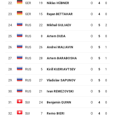
22.
GER
19
Niklas HÜBNER
O
4
0
0
23.
GER
15
Rayan BETTAHAR
O
4
0
0
24.
RUS
22
Mikhail GULIAEV
O
5
2
3
25.
RUS
8
Artem DUDA
O
5
0
3
26.
RUS
26
Andrei MALIAVIN
O
5
1
1
27.
RUS
28
Artem BARABOSHA
O
5
1
0
28.
RUS
5
Kirill KUDRIAVTSEV
O
5
1
0
29.
RUS
27
Vladislav SAPUNOV
O
5
0
1
30.
RUS
21
Ivan REMEZOVSKI
O
5
0
1
31.
SUI
24
Benjamin QUINN
O
4
0
2
32.
SUI
7
Remo BIERI
O
4
0
1