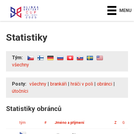
MENU
Statistiky
Tým:
všechny
Posty:
všechny
|
brankáři
|
hráči v poli
|
obránci
|
útočníci
Statistiky obránců
tým
#
Jméno a příjmení
Z
G
A