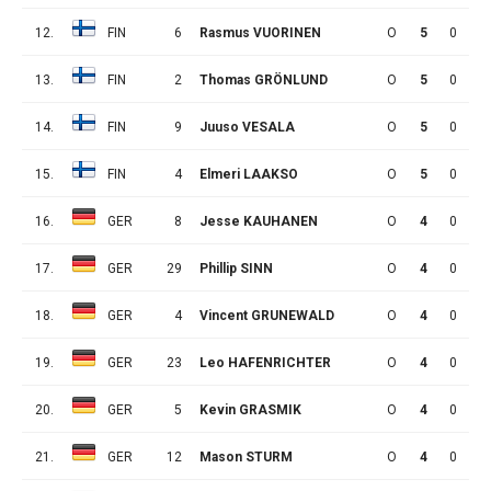
12.
FIN
6
Rasmus VUORINEN
O
5
0
1
13.
FIN
2
Thomas GRÖNLUND
O
5
0
0
14.
FIN
9
Juuso VESALA
O
5
0
0
15.
FIN
4
Elmeri LAAKSO
O
5
0
0
16.
GER
8
Jesse KAUHANEN
O
4
0
1
17.
GER
29
Phillip SINN
O
4
0
0
18.
GER
4
Vincent GRUNEWALD
O
4
0
0
19.
GER
23
Leo HAFENRICHTER
O
4
0
0
20.
GER
5
Kevin GRASMIK
O
4
0
0
21.
GER
12
Mason STURM
O
4
0
0