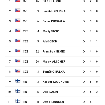
1.
CZE
16
Filip KRAJČÍK
O
2
0
0
2.
CZE
9
Jakub HRDLIČKA
O
3
0
1
3.
CZE
6
Denis PUCHALA
O
3
0
0
4.
CZE
4
Matěj PRČÍK
O
4
0
4
5.
CZE
5
Aleš ČECH
O
4
1
0
6.
CZE
22
František NĚMEC
O
4
0
1
7.
CZE
26
Marek ALSCHER
O
4
0
1
8.
CZE
3
Tomáš CIBULKA
O
4
0
0
9.
FIN
3
Kasper KULONUMMI
O
5
0
6
10.
FIN
5
Otto SALIN
O
5
2
2
11.
FIN
8
Otto HEINONEN
O
5
1
1