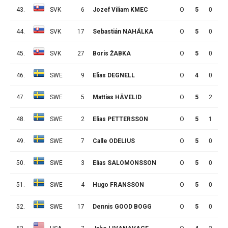
43.
SVK
6
Jozef Viliam KMEC
O
5
0
1
44.
SVK
17
Sebastián NAHÁLKA
O
5
0
0
45.
SVK
27
Boris ŽABKA
O
5
0
0
46.
SWE
9
Elias DEGNELL
O
4
0
1
47.
SWE
5
Mattias HÄVELID
O
5
2
7
48.
SWE
2
Elias PETTERSSON
O
5
1
0
49.
SWE
7
Calle ODELIUS
O
5
0
1
50.
SWE
3
Elias SALOMONSSON
O
5
0
1
51.
SWE
4
Hugo FRANSSON
O
5
0
0
52.
SWE
17
Dennis GOOD BOGG
O
5
0
0