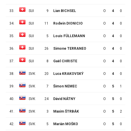
33.
SUI
9
Lian BICHSEL
O
4
0
0
34.
SUI
11
Rodwin DIONICIO
O
4
0
0
35.
SUI
5
Louis FÜLLEMANN
O
4
0
0
36.
SUI
26
Simone TERRANEO
O
4
0
0
37.
SUI
8
Gaël CHRISTE
O
4
0
0
38.
SVK
20
Luca KRAKOVSKÝ
O
4
0
0
39.
SVK
7
Šimon NEMEC
O
5
1
5
40.
SVK
24
Dávid NÁTNY
O
5
0
4
41.
SVK
3
Maxim ŠTRBÁK
O
5
2
1
42.
SVK
5
Marián MOŠKO
O
5
0
3