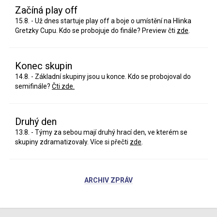
Začíná play off
15.8. - Už dnes startuje play off a boje o umístění na Hlinka
Gretzky Cupu. Kdo se probojuje do finále? Preview čti
zde
.
Konec skupin
14.8. - Základní skupiny jsou u konce. Kdo se probojoval do
semifinále?
Čti zde.
Druhý den
13.8. - Týmy za sebou mají druhý hrací den, ve kterém se
skupiny zdramatizovaly. Více si přečti
zde
.
ARCHIV ZPRÁV