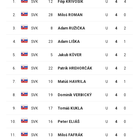
1.
SVK
12
Filip KRIVOŠÍK
U
4
4
1
2.
SVK
28
Miloš ROMAN
U
4
0
5
3.
SVK
8
Adam RUŽIČKA
U
4
2
2
4.
SVK
23
Adam LIŠKA
U
4
1
3
5.
SVK
5
Jakub KÖVER
U
4
2
1
6.
SVK
22
Patrik HREHORČÁK
U
4
2
0
7.
SVK
10
Matúš HAVRILA
U
4
1
0
8.
SVK
19
Dominik VERBICKÝ
U
4
0
0
9.
SVK
17
Tomáš KUKLA
U
4
0
0
10.
SVK
16
Peter ELIÁŠ
U
4
0
0
11.
SVK
13
Miloš FAFRÁK
U
4
0
0