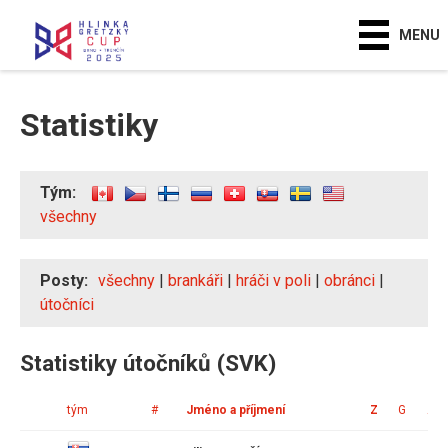
MENU
Statistiky
Tým:
všechny
Posty:
všechny
|
brankáři
|
hráči v poli
|
obránci
|
útočníci
Statistiky útočníků (SVK)
tým
#
Jméno a příjmení
Z
G
A