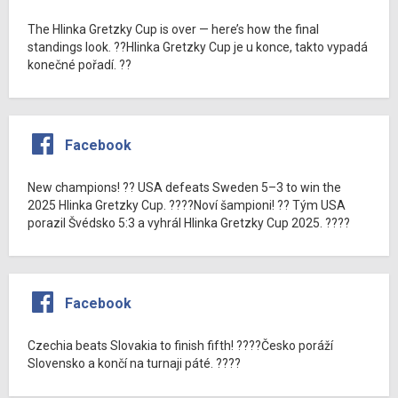
The Hlinka Gretzky Cup is over — here’s how the final
standings look. ??Hlinka Gretzky Cup je u konce, takto vypadá
konečné pořadí. ??
Facebook
New champions! ?? USA defeats Sweden 5–3 to win the
2025 Hlinka Gretzky Cup. ????Noví šampioni! ?? Tým USA
porazil Švédsko 5:3 a vyhrál Hlinka Gretzky Cup 2025. ????
Facebook
Czechia beats Slovakia to finish fifth! ????Česko poráží
Slovensko a končí na turnaji páté. ????