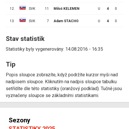
12.
SVK
11
Miloš KELEMEN
U
4
0
0
13.
SVK
7
Adam STACHO
U
4
0
0
Stav statistik
Statistiky byly vygenerovány: 14.08.2016 - 16:35
Tip
Popis sloupce zobrazíte, když podržíte kurzor myši nad
nadpisem sloupce. Kliknutím na nadpis sloupce tabulku
setřídíte dle této statistiky (oranžový podklad). Tučně jsou
vyznačeny sloupce se základními statistikami.
Sezony
STATISTIKY 2025