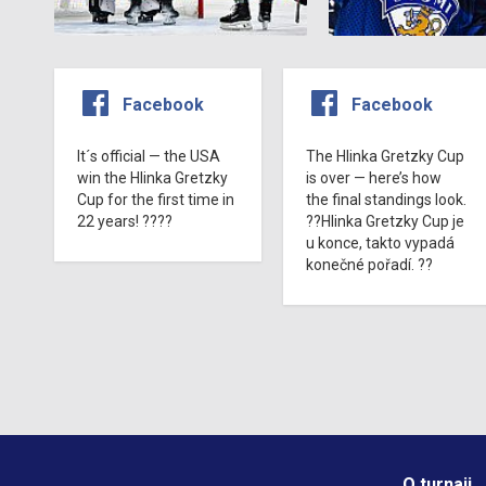
Facebook
Facebook
It´s official — the USA
The Hlinka Gretzky Cup
win the Hlinka Gretzky
is over — here’s how
Cup for the first time in
the final standings look.
22 years! ????
??Hlinka Gretzky Cup je
u konce, takto vypadá
konečné pořadí. ??
O turnaji