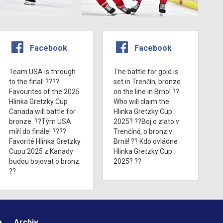
Facebook
Facebook
Team USA is through
The battle for gold is
to the final! ????
set in Trenčín, bronze
Favourites of the 2025
on the line in Brno! ??
Hlinka Gretzky Cup
Who will claim the
Canada will battle for
Hlinka Gretzky Cup
bronze. ??Tým USA
2025? ??Boj o zlato v
míří do finále! ????
Trenčíně, o bronz v
Favorité Hlinka Gretzky
Brně! ?? Kdo ovládne
Cupu 2025 z Kanady
Hlinka Gretzky Cup
budou bojovat o bronz.
2025? ??
??
a
Archiv