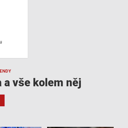
u
GENDY
a a vše kolem něj