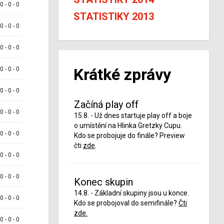
 0 - 0 - 0
STATISTIKY 2013
 0 - 0 - 0
 0 - 0 - 0
Krátké zprávy
 0 - 0 - 0
 0 - 0 - 0
Začíná play off
 0 - 0 - 0
15.8. - Už dnes startuje play off a boje
o umístění na Hlinka Gretzky Cupu.
 0 - 0 - 0
Kdo se probojuje do finále? Preview
čti
zde
.
 0 - 0 - 0
 0 - 0 - 0
Konec skupin
14.8. - Základní skupiny jsou u konce.
 0 - 0 - 0
Kdo se probojoval do semifinále?
Čti
zde.
 0 - 0 - 0