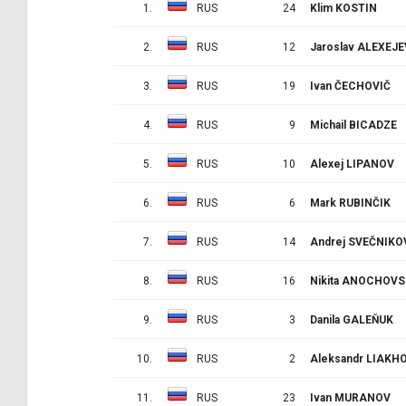
1.
RUS
24
Klim KOSTIN
2.
RUS
12
Jaroslav ALEXEJE
3.
RUS
19
Ivan ČECHOVIČ
4.
RUS
9
Michail BICADZE
5.
RUS
10
Alexej LIPANOV
6.
RUS
6
Mark RUBINČIK
7.
RUS
14
Andrej SVEČNIKO
8.
RUS
16
Nikita ANOCHOVS
9.
RUS
3
Danila GALEŇUK
10.
RUS
2
Aleksandr LIAKH
11.
RUS
23
Ivan MURANOV