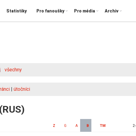
Statistiky
Pro fanoušky
Pro média
Archiv
všechny
ránci
|
útočníci
 (RUS)
Z
G
A
B
TM
2-