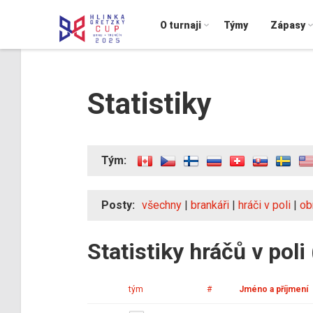
O turnaji
Týmy
Zápasy
Statistiky
Tým:
Posty:
všechny
|
brankáři
|
hráči v poli
|
ob
Statistiky hráčů v poli
tým
#
Jméno a příjmení