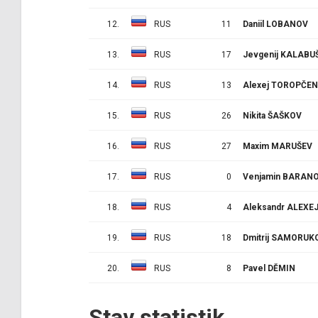
12.
RUS
11
Daniil LOBANOV
13.
RUS
17
Jevgenij KALABU
14.
RUS
13
Alexej TOROPČE
15.
RUS
26
Nikita ŠAŠKOV
16.
RUS
27
Maxim MARUŠEV
17.
RUS
0
Venjamin BARAN
18.
RUS
4
Aleksandr ALEXE
19.
RUS
18
Dmitrij SAMORUK
20.
RUS
8
Pavel DĚMIN
Stav statistik