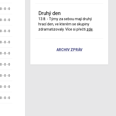
 0 - 0 - 0
Druhý den
13.8. - Týmy za sebou mají druhý
 0 - 0 - 0
hrací den, ve kterém se skupiny
zdramatizovaly. Více si přečti
zde
.
 0 - 0 - 0
 0 - 0 - 0
ARCHIV ZPRÁV
 0 - 0 - 0
 0 - 0 - 0
 0 - 0 - 0
 0 - 0 - 0
 0 - 0 - 0