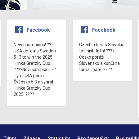
Facebook
Facebook
New champions! ??
Czechia beats Slovakia
USA defeats Sweden
to finish fifth! ????
5–3 to win the 2025
Česko poráží
Hlinka Gretzky Cup.
Slovensko a končí na
????Noví šampioni! ??
turnaji páté. ????
Tým USA porazil
Švédsko 5:3 a vyhrál
Hlinka Gretzky Cup
2025. ????
Týmy
Zápasy
Statistiky
Pro fanoušky
Pro médi