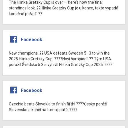
The Hlinka Gretzky Cup is over — here’s how the final
standings look. ??Hlinka Gretzky Cup je u konce, takto vypadá
konečné pořadí. ??
Facebook
New champions! ?? USA defeats Sweden 5–3 to win the
2025 Hlinka Gretzky Cup. ????Noví šampioni! ?? Tým USA
porazil Švédsko 5:3 a vyhrál Hlinka Gretzky Cup 2025. ????
Facebook
Czechia beats Slovakia to finish fifth! ????Česko poráží
Slovensko a končí na turnaji páté. ????