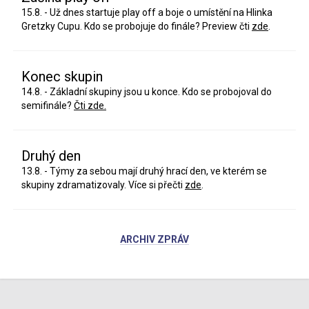
15.8. - Už dnes startuje play off a boje o umístění na Hlinka
Gretzky Cupu. Kdo se probojuje do finále? Preview čti
zde
.
Konec skupin
14.8. - Základní skupiny jsou u konce. Kdo se probojoval do
semifinále?
Čti zde.
Druhý den
13.8. - Týmy za sebou mají druhý hrací den, ve kterém se
skupiny zdramatizovaly. Více si přečti
zde
.
ARCHIV ZPRÁV