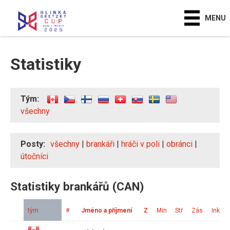
MENU
Statistiky
Tým:
všechny
Posty:
všechny
|
brankáři
|
hráči v poli
|
obránci
|
útočníci
Statistiky brankářů (CAN)
tým
#
Jméno a příjmení
Z
Min
Stř
Zás
Ink