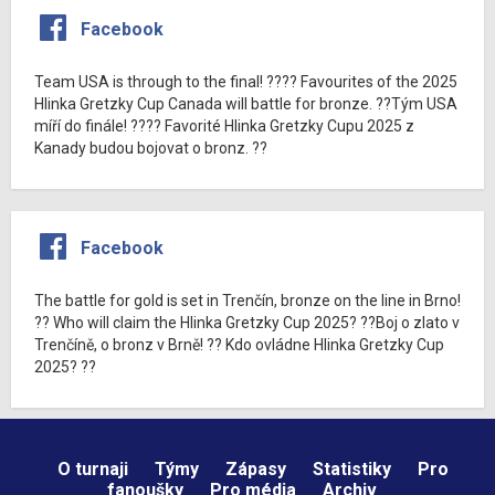
Facebook
Team USA is through to the final! ???? Favourites of the 2025
Hlinka Gretzky Cup Canada will battle for bronze. ??Tým USA
míří do finále! ???? Favorité Hlinka Gretzky Cupu 2025 z
Kanady budou bojovat o bronz. ??
Facebook
The battle for gold is set in Trenčín, bronze on the line in Brno!
?? Who will claim the Hlinka Gretzky Cup 2025? ??Boj o zlato v
Trenčíně, o bronz v Brně! ?? Kdo ovládne Hlinka Gretzky Cup
2025? ??
O turnaji
Týmy
Zápasy
Statistiky
Pro
fanoušky
Pro média
Archiv