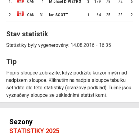
1.
CAN
1
Michael DIPIETRO
3
179
78
72
6
2.
CAN
31
Ian SCOTT
1
64
25
23
2
Stav statistik
Statistiky byly vygenerovány: 14.08.2016 - 16:35
Tip
Popis sloupce zobrazíte, když podržíte kurzor myši nad
nadpisem sloupce. Kliknutím na nadpis sloupce tabulku
setřídíte dle této statistiky (oranžový podklad). Tučně jsou
vyznačeny sloupce se základními statistikami.
Sezony
STATISTIKY 2025