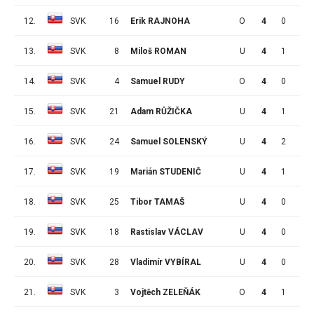
12.
SVK
16
Erik RAJNOHA
O
4
0
0
13.
SVK
8
Miloš ROMAN
U
4
1
3
14.
SVK
4
Samuel RUDY
O
4
0
0
15.
SVK
21
Adam RŮŽIČKA
U
4
1
1
16.
SVK
24
Samuel SOLENSKÝ
U
4
2
1
17.
SVK
19
Marián STUDENIČ
U
4
1
1
18.
SVK
25
Tibor TAMAŠ
U
4
0
0
19.
SVK
18
Rastislav VÁCLAV
U
4
0
1
20.
SVK
28
Vladimír VYBÍRAL
U
4
0
0
21.
SVK
3
Vojtěch ZELEŇÁK
O
4
1
0