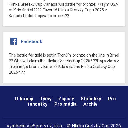
Hlinka Gretzky Cup Canada will battle for bronze. ??Tým USA
míří do finále! ???? Favorité Hlinka Gretzky Cupu 2025 z
Kanady budou bojovat o bronz. ??
Facebook
The battle for gold is set in Trenčín, bronze on the line in Brno!
?? Who will claim the Hlinka Gretzky Cup 2025? ??Boj o zlato v
Trenčíně, o bronz v Brně! ?? Kdo ovládne Hlinka Gretzky Cup
2025? ??
O turnaji
Týmy
Zápasy
Statistiky
Pro
fanoušky
Pro média
Archiv
Vyrobeno v
eSports.cz
, s.r.o. - © Hlinka Gretzky Cup 2026,