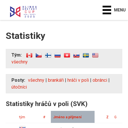
MENU
Statistiky
Tým:
všechny
Posty:
všechny
|
brankáři
|
hráči v poli
|
obránci
|
útočníci
Statistiky hráčů v poli (SVK)
tým
#
Jméno a příjmení
Z
G
A