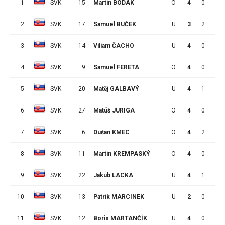
1.
SVK
15
Martin BODÁK
O
4
0
5
2.
SVK
17
Samuel BUČEK
U
3
2
1
3.
SVK
14
Viliam ČACHO
U
4
0
1
4.
SVK
9
Samuel FERETA
O
4
0
0
5.
SVK
20
Matěj GALBAVÝ
U
4
1
2
6.
SVK
27
Matúš JURIGA
O
4
0
0
7.
SVK
6
Dušan KMEC
O
4
2
1
8.
SVK
11
Martin KREMPASKÝ
O
4
0
0
9.
SVK
22
Jakub LACKA
U
4
1
1
10.
SVK
13
Patrik MARCINEK
U
2
0
0
11.
SVK
12
Boris MARTANČÍK
U
4
0
0