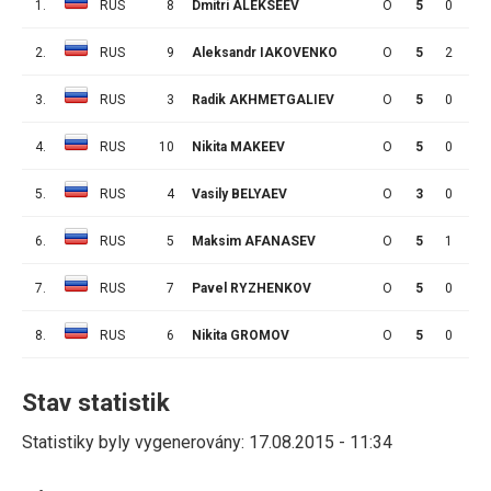
1.
RUS
8
Dmitri ALEKSEEV
O
5
0
2
2.
RUS
9
Aleksandr IAKOVENKO
O
5
2
1
3.
RUS
3
Radik AKHMETGALIEV
O
5
0
1
4.
RUS
10
Nikita MAKEEV
O
5
0
1
5.
RUS
4
Vasily BELYAEV
O
3
0
0
6.
RUS
5
Maksim AFANASEV
O
5
1
0
7.
RUS
7
Pavel RYZHENKOV
O
5
0
0
8.
RUS
6
Nikita GROMOV
O
5
0
0
Stav statistik
Statistiky byly vygenerovány: 17.08.2015 - 11:34