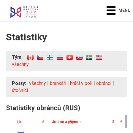
MENU
Statistiky
Tým:
všechny
Posty:
všechny
|
brankáři
|
hráči v poli
|
obránci
|
útočníci
Statistiky obránců (RUS)
tým
#
Jméno a příjmení
Z
G
A