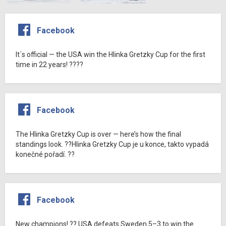
Facebook
It´s official — the USA win the Hlinka Gretzky Cup for the first
time in 22 years! ????
Facebook
The Hlinka Gretzky Cup is over — here’s how the final
standings look. ??Hlinka Gretzky Cup je u konce, takto vypadá
konečné pořadí. ??
Facebook
New champions! ?? USA defeats Sweden 5–3 to win the