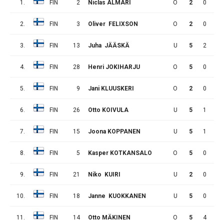
1.
FIN
2
Niclas ALMARI
O
2
0
0
2.
FIN
3
Oliver FELIXSON
O
2
0
0
3.
FIN
13
Juha JÄÄSKÄ
U
5
2
0
4.
FIN
28
Henri JOKIHARJU
O
5
0
2
5.
FIN
9
Jani KLUUSKERI
O
2
0
0
6.
FIN
26
Otto KOIVULA
U
5
1
0
7.
FIN
15
Joona KOPPANEN
U
5
1
0
8.
FIN
5
Kasper KOTKANSALO
O
5
0
0
9.
FIN
21
Niko KUIRI
U
2
0
0
10.
FIN
18
Janne KUOKKANEN
U
5
0
6
11.
FIN
14
Otto MÄKINEN
O
5
4
1