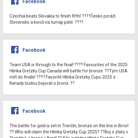
Facebook
Czechia beats Slovakia to finish fifth! ????Česko poráží
Slovensko a končí na turnaji páté. ????
Facebook
Team USA is through to the final! ???? Favourites of the 2025
Hlinka Gretzky Cup Canada will battle for bronze. ??Tým USA
míří do finále! ???? Favorité Hlinka Gretzky Cupu 2025 z
Kanady budou bojovat o bronz. ??
Facebook
The battle for gold is set in Trenčín, bronze on the line in Brno!
?? Who will claim the Hlinka Gretzky Cup 2025? ??Boj o zlato v
Trenčíně, o bronz v Brně! ?? Kdo ovládne Hlinka Gretzky Cup