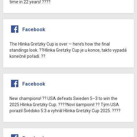
time in 22 years! ????
Facebook
The Hlinka Gretzky Cup is over — here’s how the final
standings look. ??Hlinka Gretzky Cup je u konce, takto vypadá
konečné pořadí. ??
Facebook
New champions! ?? USA defeats Sweden 5–3 to win the
2025 Hlinka Gretzky Cup. ????Noví šampioni! ?? Tým USA
porazil Švédsko 5:3 a vyhrál Hlinka Gretzky Cup 2025. ????