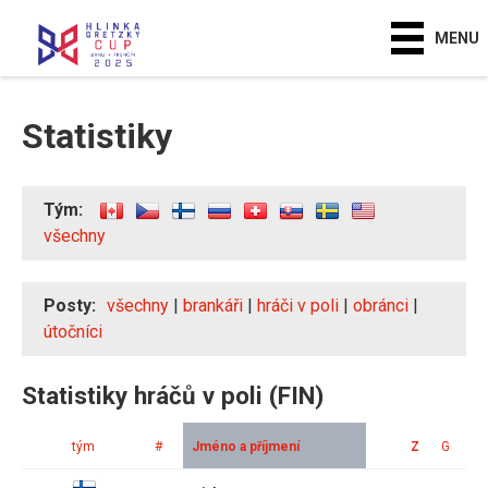
MENU
Statistiky
Tým:
všechny
Posty:
všechny
|
brankáři
|
hráči v poli
|
obránci
|
útočníci
Statistiky hráčů v poli (FIN)
tým
#
Jméno a příjmení
Z
G
A