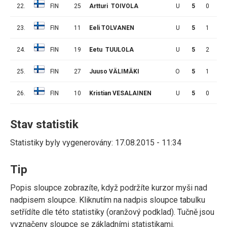
22.
FIN
25
Artturi TOIVOLA
U
5
0
0
23.
FIN
11
Eeli TOLVANEN
U
5
1
1
24.
FIN
19
Eetu TUULOLA
U
5
2
1
25.
FIN
27
Juuso VÄLIMÄKI
O
5
1
0
26.
FIN
10
Kristian VESALAINEN
U
5
0
0
Stav statistik
Statistiky byly vygenerovány: 17.08.2015 - 11:34
Tip
Popis sloupce zobrazíte, když podržíte kurzor myši nad
nadpisem sloupce. Kliknutím na nadpis sloupce tabulku
setřídíte dle této statistiky (oranžový podklad). Tučně jsou
vyznačeny sloupce se základními statistikami.