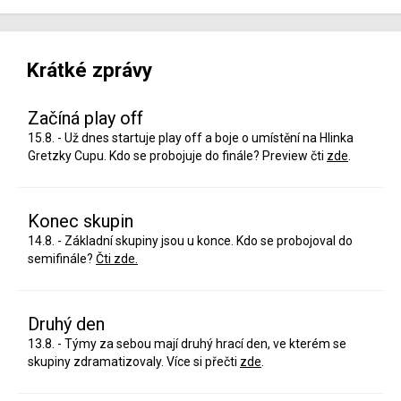
Krátké zprávy
Začíná play off
15.8. - Už dnes startuje play off a boje o umístění na Hlinka
Gretzky Cupu. Kdo se probojuje do finále? Preview čti
zde
.
Konec skupin
14.8. - Základní skupiny jsou u konce. Kdo se probojoval do
semifinále?
Čti zde.
Druhý den
13.8. - Týmy za sebou mají druhý hrací den, ve kterém se
skupiny zdramatizovaly. Více si přečti
zde
.