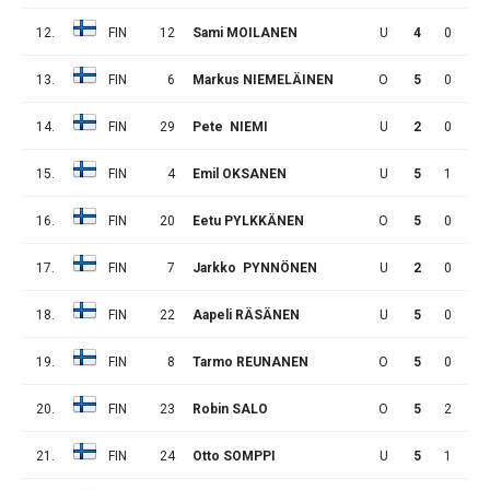
12.
FIN
12
Sami MOILANEN
U
4
0
2
13.
FIN
6
Markus NIEMELÄINEN
O
5
0
2
14.
FIN
29
Pete NIEMI
U
2
0
0
15.
FIN
4
Emil OKSANEN
U
5
1
1
16.
FIN
20
Eetu PYLKKÄNEN
O
5
0
0
17.
FIN
7
Jarkko PYNNÖNEN
U
2
0
0
18.
FIN
22
Aapeli RÄSÄNEN
U
5
0
3
19.
FIN
8
Tarmo REUNANEN
O
5
0
1
20.
FIN
23
Robin SALO
O
5
2
0
21.
FIN
24
Otto SOMPPI
U
5
1
2