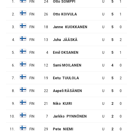
1.
FIN
24
Otto SOMPPI
U
5
1
2
2.
FIN
26
Otto KOIVULA
U
5
1
0
3.
FIN
18
Janne KUOKKANEN
U
5
0
6
4.
FIN
13
Juha JÄÄSKÄ
U
5
2
0
5.
FIN
4
Emil OKSANEN
U
5
1
1
6.
FIN
12
Sami MOILANEN
U
4
0
2
7.
FIN
19
Eetu TUULOLA
U
5
2
1
8.
FIN
22
Aapeli RÄSÄNEN
U
5
0
3
9.
FIN
21
Niko KUIRI
U
2
0
0
10.
FIN
7
Jarkko PYNNÖNEN
U
2
0
0
11.
FIN
29
Pete NIEMI
U
2
0
0