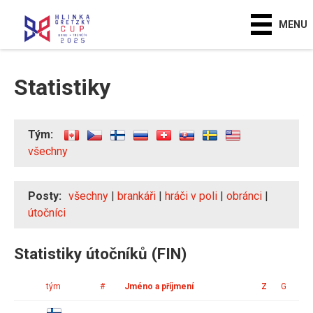
MENU
Statistiky
Tým:
všechny
Posty:
všechny
|
brankáři
|
hráči v poli
|
obránci
|
útočníci
Statistiky útočníků (FIN)
tým
#
Jméno a příjmení
Z
G
A