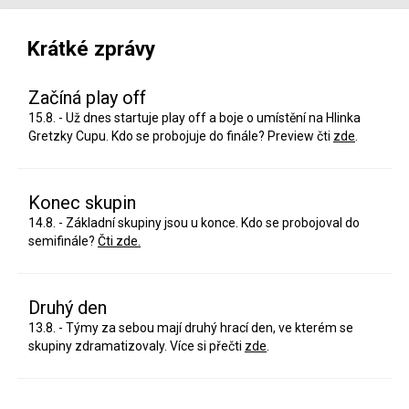
Krátké zprávy
Začíná play off
15.8. - Už dnes startuje play off a boje o umístění na Hlinka
Gretzky Cupu. Kdo se probojuje do finále? Preview čti
zde
.
Konec skupin
14.8. - Základní skupiny jsou u konce. Kdo se probojoval do
semifinále?
Čti zde.
Druhý den
13.8. - Týmy za sebou mají druhý hrací den, ve kterém se
skupiny zdramatizovaly. Více si přečti
zde
.