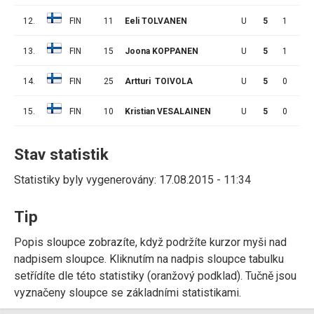
12.
FIN
11
Eeli TOLVANEN
U
5
1
1
13.
FIN
15
Joona KOPPANEN
U
5
1
0
14.
FIN
25
Artturi TOIVOLA
U
5
0
0
15.
FIN
10
Kristian VESALAINEN
U
5
0
0
Stav statistik
Statistiky byly vygenerovány: 17.08.2015 - 11:34
Tip
Popis sloupce zobrazíte, když podržíte kurzor myši nad
nadpisem sloupce. Kliknutím na nadpis sloupce tabulku
setřídíte dle této statistiky (oranžový podklad). Tučně jsou
vyznačeny sloupce se základními statistikami.