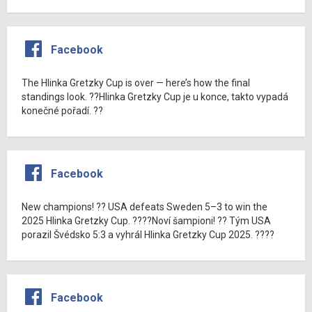
Facebook
The Hlinka Gretzky Cup is over — here’s how the final
standings look. ??Hlinka Gretzky Cup je u konce, takto vypadá
konečné pořadí. ??
Facebook
New champions! ?? USA defeats Sweden 5–3 to win the
2025 Hlinka Gretzky Cup. ????Noví šampioni! ?? Tým USA
porazil Švédsko 5:3 a vyhrál Hlinka Gretzky Cup 2025. ????
Facebook