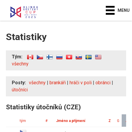
MENU
Statistiky
Tým:
všechny
Posty:
všechny
|
brankáři
|
hráči v poli
|
obránci
|
útočníci
Statistiky útočníků (CZE)
tým
#
Jméno a příjmení
Z
G
A