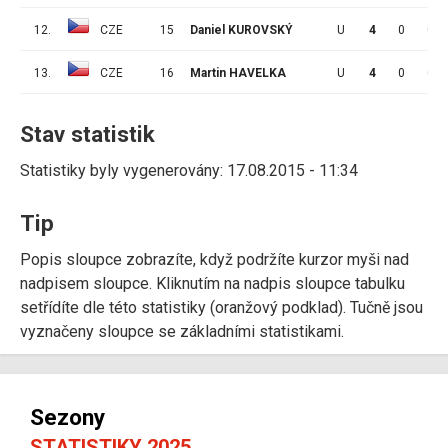
12.
CZE
15
Daniel KUROVSKÝ
U
4
0
0
13.
CZE
16
Martin HAVELKA
U
4
0
0
Stav statistik
Statistiky byly vygenerovány: 17.08.2015 - 11:34
Tip
Popis sloupce zobrazíte, když podržíte kurzor myši nad
nadpisem sloupce. Kliknutím na nadpis sloupce tabulku
setřídíte dle této statistiky (oranžový podklad). Tučně jsou
vyznačeny sloupce se základními statistikami.
Sezony
STATISTIKY 2025