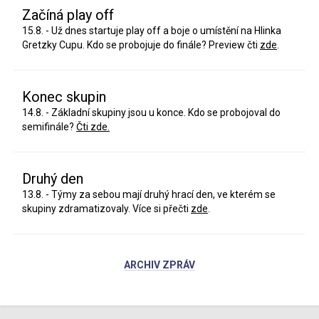
Začíná play off
15.8. - Už dnes startuje play off a boje o umístění na Hlinka
Gretzky Cupu. Kdo se probojuje do finále? Preview čti
zde
.
Konec skupin
14.8. - Základní skupiny jsou u konce. Kdo se probojoval do
semifinále?
Čti zde.
Druhý den
13.8. - Týmy za sebou mají druhý hrací den, ve kterém se
skupiny zdramatizovaly. Více si přečti
zde
.
ARCHIV ZPRÁV