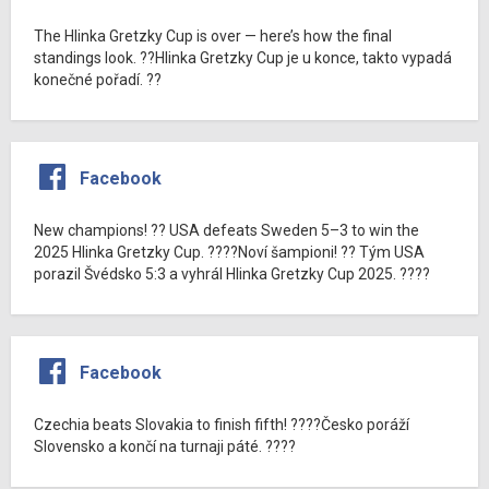
The Hlinka Gretzky Cup is over — here’s how the final
standings look. ??Hlinka Gretzky Cup je u konce, takto vypadá
konečné pořadí. ??
Facebook
New champions! ?? USA defeats Sweden 5–3 to win the
2025 Hlinka Gretzky Cup. ????Noví šampioni! ?? Tým USA
porazil Švédsko 5:3 a vyhrál Hlinka Gretzky Cup 2025. ????
Facebook
Czechia beats Slovakia to finish fifth! ????Česko poráží
Slovensko a končí na turnaji páté. ????