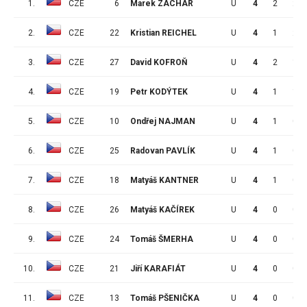
1.
CZE
6
Marek ZACHAR
U
4
2
2
2.
CZE
22
Kristian REICHEL
U
4
1
2
3.
CZE
27
David KOFROŇ
U
4
2
1
4.
CZE
19
Petr KODÝTEK
U
4
1
1
5.
CZE
10
Ondřej NAJMAN
U
4
1
0
6.
CZE
25
Radovan PAVLÍK
U
4
1
0
7.
CZE
18
Matyáš KANTNER
U
4
1
0
8.
CZE
26
Matyáš KAČÍREK
U
4
0
0
9.
CZE
24
Tomáš ŠMERHA
U
4
0
0
10.
CZE
21
Jiří KARAFIÁT
U
4
0
0
11.
CZE
13
Tomáš PŠENIČKA
U
4
0
0