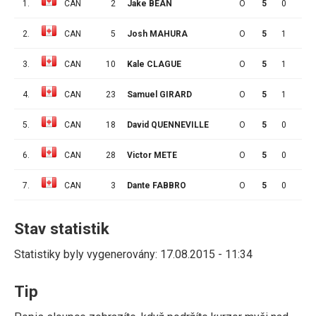
1.
CAN
2
Jake BEAN
O
5
0
1
2.
CAN
5
Josh MAHURA
O
5
1
0
3.
CAN
10
Kale CLAGUE
O
5
1
0
4.
CAN
23
Samuel GIRARD
O
5
1
2
5.
CAN
18
David QUENNEVILLE
O
5
0
2
6.
CAN
28
Victor METE
O
5
0
2
7.
CAN
3
Dante FABBRO
O
5
0
0
Stav statistik
Statistiky byly vygenerovány: 17.08.2015 - 11:34
Tip