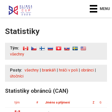
MENU
Statistiky
Tým:
všechny
Posty:
všechny
|
brankáři
|
hráči v poli
|
obránci
|
útočníci
Statistiky obránců (CAN)
tým
#
Jméno a příjmení
Z
G
A