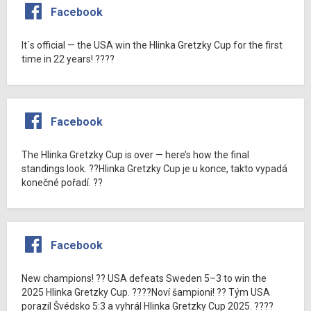
Facebook
It´s official — the USA win the Hlinka Gretzky Cup for the first
time in 22 years! ????
Facebook
The Hlinka Gretzky Cup is over — here’s how the final
standings look. ??Hlinka Gretzky Cup je u konce, takto vypadá
konečné pořadí. ??
Facebook
New champions! ?? USA defeats Sweden 5–3 to win the
2025 Hlinka Gretzky Cup. ????Noví šampioni! ?? Tým USA
porazil Švédsko 5:3 a vyhrál Hlinka Gretzky Cup 2025. ????