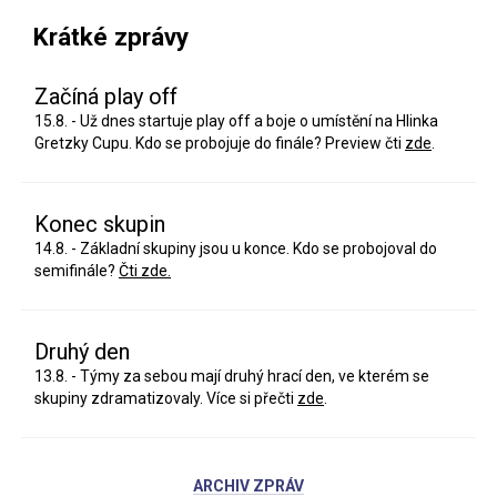
Krátké zprávy
Začíná play off
15.8. - Už dnes startuje play off a boje o umístění na Hlinka
Gretzky Cupu. Kdo se probojuje do finále? Preview čti
zde
.
Konec skupin
14.8. - Základní skupiny jsou u konce. Kdo se probojoval do
semifinále?
Čti zde.
Druhý den
13.8. - Týmy za sebou mají druhý hrací den, ve kterém se
skupiny zdramatizovaly. Více si přečti
zde
.
ARCHIV ZPRÁV