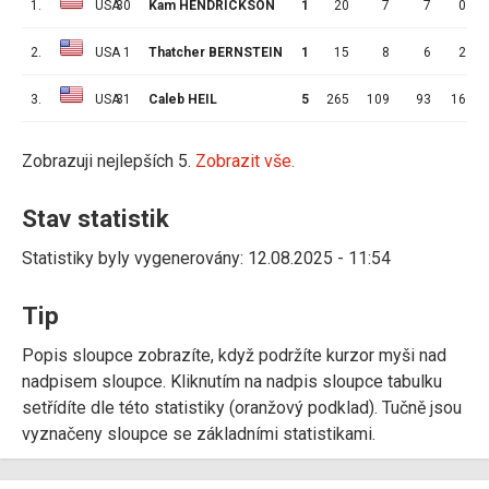
1.
USA
30
Kam HENDRICKSON
1
20
7
7
0
2.
USA
1
Thatcher BERNSTEIN
1
15
8
6
2
3.
USA
31
Caleb HEIL
5
265
109
93
16
Zobrazuji nejlepších 5.
Zobrazit vše.
Stav statistik
Statistiky byly vygenerovány: 12.08.2025 - 11:54
Tip
Popis sloupce zobrazíte, když podržíte kurzor myši nad
nadpisem sloupce. Kliknutím na nadpis sloupce tabulku
setřídíte dle této statistiky (oranžový podklad). Tučně jsou
vyznačeny sloupce se základními statistikami.