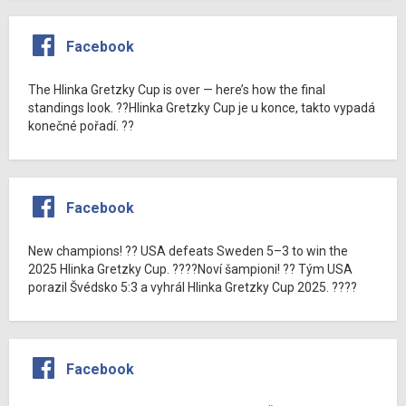
Facebook
The Hlinka Gretzky Cup is over — here’s how the final
standings look. ??Hlinka Gretzky Cup je u konce, takto vypadá
konečné pořadí. ??
Facebook
New champions! ?? USA defeats Sweden 5–3 to win the
2025 Hlinka Gretzky Cup. ????Noví šampioni! ?? Tým USA
porazil Švédsko 5:3 a vyhrál Hlinka Gretzky Cup 2025. ????
Facebook