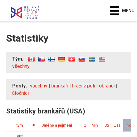
MENU
Statistiky
Tým:
všechny
Posty:
všechny
|
brankáři
|
hráči v poli
|
obránci
|
útočníci
Statistiky brankářů (USA)
tým
#
Jméno a příjmení
Z
Min
Stř
Zás
Ink