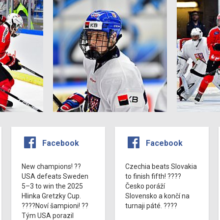
Facebook
Facebook
New champions! ??
Czechia beats Slovakia
USA defeats Sweden
to finish fifth! ????
5–3 to win the 2025
Česko poráží
Hlinka Gretzky Cup.
Slovensko a končí na
????Noví šampioni! ??
turnaji páté. ????
Tým USA porazil