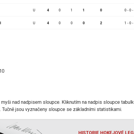
U
4
0
1
1
0
0 - 0 -
I
U
4
0
0
0
2
1 - 0 -
:10
r myši nad nadpisem sloupce. Kliknutím na nadpis sloupce tabulk
d). Tučně jsou vyznačeny sloupce se základními statistikami.
HISTORIE HOKEJOVÉ LE