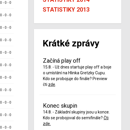
 0 - 0 - 0
STATISTIKY 2013
 0 - 0 - 0
 0 - 0 - 0
Krátké zprávy
 0 - 0 - 0
 0 - 0 - 0
Začíná play off
 0 - 0 - 0
15.8. - Už dnes startuje play off a boje
o umístění na Hlinka Gretzky Cupu.
 0 - 0 - 0
Kdo se probojuje do finále? Preview
čti
zde
.
 0 - 0 - 0
 0 - 0 - 0
Konec skupin
14.8. - Základní skupiny jsou u konce.
 0 - 0 - 0
Kdo se probojoval do semifinále?
Čti
zde.
 0 - 0 - 0