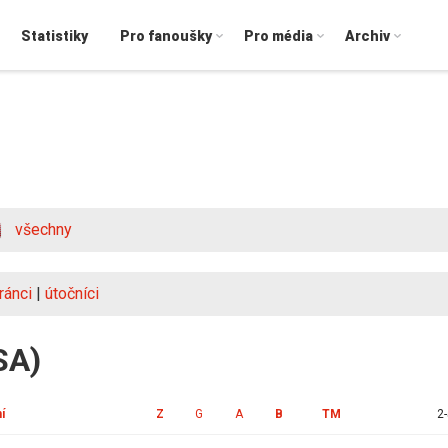
Statistiky
Pro fanoušky
Pro média
Archiv
všechny
ránci
|
útočníci
SA)
í
Z
G
A
B
TM
2-