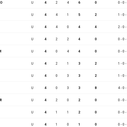
LO
U
4
2
4
6
0
0 - 0 -
U
4
4
1
5
2
1 - 0 -
U
4
4
0
4
4
2 - 0 -
U
4
2
2
4
0
0 - 0 -
M
U
4
0
4
4
0
0 - 0 -
U
4
2
1
3
2
1 - 0 -
U
4
0
3
3
2
1 - 0 -
U
4
0
3
3
8
4 - 0 -
R
U
4
2
0
2
0
0 - 0 -
U
4
1
1
2
0
0 - 0 -
U
4
1
0
1
0
0 - 0 -