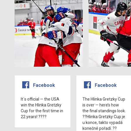
Facebook
Facebook
It´s official — the USA
The Hlinka Gretzky Cup
win the Hlinka Gretzky
is over — here’s how
Cup for the first time in
the final standings look.
22 years! ????
??Hlinka Gretzky Cup je
u konce, takto vypadá
konečné pořadí. ??