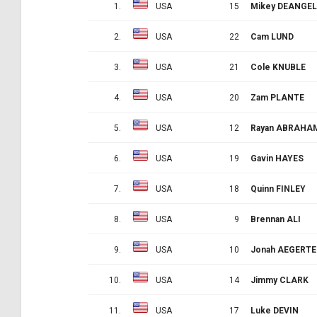
1.
USA
15
Mikey DEANGE
2.
USA
22
Cam LUND
3.
USA
21
Cole KNUBLE
4.
USA
20
Zam PLANTE
5.
USA
12
Rayan ABRAHA
6.
USA
19
Gavin HAYES
7.
USA
18
Quinn FINLEY
8.
USA
9
Brennan ALI
9.
USA
10
Jonah AEGERTE
10.
USA
14
Jimmy CLARK
11.
USA
17
Luke DEVIN