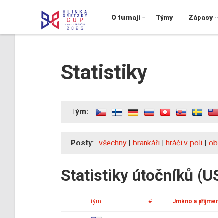
O turnaji
Týmy
Zápasy
Statistiky
Tým:
Posty:
všechny
|
brankáři
|
hráči v poli
|
ob
Statistiky útočníků (U
tým
#
Jméno a příjmen