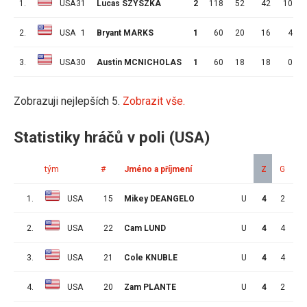
1.
USA
31
Lucas SZYSZKA
2
118
52
42
10
2.
USA
1
Bryant MARKS
1
60
20
16
4
3.
USA
30
Austin MCNICHOLAS
1
60
18
18
0
Zobrazuji nejlepších 5.
Zobrazit vše.
Statistiky hráčů v poli (USA)
tým
#
Jméno a příjmení
Z
G
A
1.
USA
15
Mikey DEANGELO
U
4
2
4
2.
USA
22
Cam LUND
U
4
4
1
3.
USA
21
Cole KNUBLE
U
4
4
0
4.
USA
20
Zam PLANTE
U
4
2
2