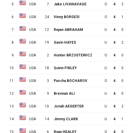
5.
USA
7
Jake LIVANAVAGE
O
4
2
2
6.
USA
24
Vinny BORGESI
O
4
1
3
7.
USA
12
Rayan ABRAHAM
U
4
0
4
8.
USA
19
Gavin HAYES
U
4
2
1
9.
USA
2
Hunter BRZUSTEWICZ
O
4
0
3
10.
USA
18
Quinn FINLEY
U
4
0
3
11.
USA
3
Pascha BOCHAROV
O
4
0
3
12.
USA
9
Brennan ALI
U
4
0
3
13.
USA
10
Jonah AEGERTER
U
4
2
0
14.
USA
14
Jimmy CLARK
U
4
1
1
15.
USA
6
Ryan HEALEY
O
4
0
2