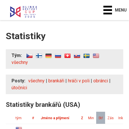
MENU
Statistiky
Tým:
všechny
Posty:
všechny
|
brankáři
|
hráči v poli
|
obránci
|
útočníci
Statistiky brankářů (USA)
tým
#
Jméno a příjmení
Z
Min
Stř
Zás
Ink