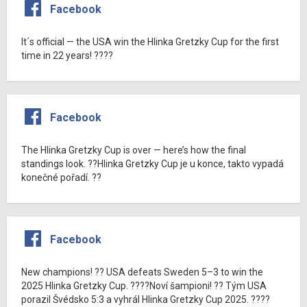
Facebook
It´s official — the USA win the Hlinka Gretzky Cup for the first
time in 22 years! ????
Facebook
The Hlinka Gretzky Cup is over — here’s how the final
standings look. ??Hlinka Gretzky Cup je u konce, takto vypadá
konečné pořadí. ??
Facebook
New champions! ?? USA defeats Sweden 5–3 to win the
2025 Hlinka Gretzky Cup. ????Noví šampioni! ?? Tým USA
porazil Švédsko 5:3 a vyhrál Hlinka Gretzky Cup 2025. ????