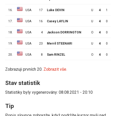
16.
USA
17
Luke DEVIN
U
4
1
0
17.
USA
16
Casey LAYLIN
U
4
0
1
18.
USA
4
Jackson DORRINGTON
O
4
0
1
19.
USA
23
Merril STEENARI
U
4
0
0
20.
USA
8
Sam RINZEL
O
4
0
0
Zobrazuji prvních 20.
Zobrazit vše.
Stav statistik
Statistiky byly vygenerovány: 08.08.2021 - 20:10
Tip
Popis sloupce zobrazíte, když podržíte kurzor myši nad