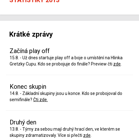
Krátké zprávy
Začíná play off
15.8. - Už dnes startuje play off a boje o umístění na Hlinka
Gretzky Cupu. Kdo se probojuje do finále? Preview čti
zde
.
Konec skupin
14.8. - Základní skupiny jsou u konce. Kdo se probojoval do
semifinále?
Čti zde.
Druhý den
13.8. - Týmy za sebou mají druhý hrací den, ve kterém se
skupiny zdramatizovaly. Více si přečti
zde
.