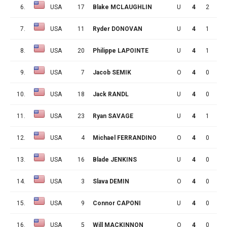
6.
USA
17
Blake MCLAUGHLIN
U
4
2
1
7.
USA
11
Ryder DONOVAN
U
4
1
1
8.
USA
20
Philippe LAPOINTE
U
4
1
1
9.
USA
7
Jacob SEMIK
O
4
0
1
10.
USA
18
Jack RANDL
U
4
0
1
11.
USA
23
Ryan SAVAGE
U
4
1
0
12.
USA
4
Michael FERRANDINO
O
4
0
0
13.
USA
16
Blade JENKINS
U
4
0
0
14.
USA
3
Slava DEMIN
O
4
0
0
15.
USA
9
Connor CAPONI
U
4
0
0
16.
USA
5
Will MACKINNON
O
4
0
0