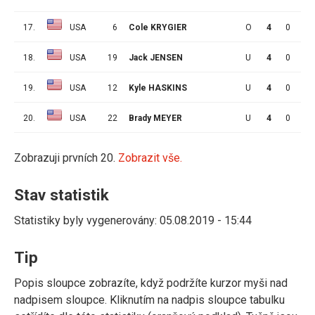
17.
USA
6
Cole KRYGIER
O
4
0
0
18.
USA
19
Jack JENSEN
U
4
0
0
19.
USA
12
Kyle HASKINS
U
4
0
0
20.
USA
22
Brady MEYER
U
4
0
0
Zobrazuji prvních 20.
Zobrazit vše.
Stav statistik
Statistiky byly vygenerovány: 05.08.2019 - 15:44
Tip
Popis sloupce zobrazíte, když podržíte kurzor myši nad
nadpisem sloupce. Kliknutím na nadpis sloupce tabulku