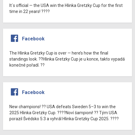
It´s official — the USA win the Hlinka Gretzky Cup for the first
time in 22 years! ????
Facebook
The Hlinka Gretzky Cup is over — here’s how the final
standings look. ??Hlinka Gretzky Cup je u konce, takto vypadá
konečné pořadí. ??
Facebook
New champions! ?? USA defeats Sweden 5–3 to win the
2025 Hlinka Gretzky Cup. ????Noví šampioni! ?? Tým USA
porazil Švédsko 5:3 a vyhrál Hlinka Gretzky Cup 2025. ????