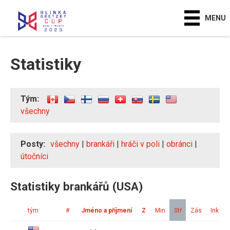
MENU
Statistiky
Tým:
všechny
Posty:
všechny
|
brankáři
|
hráči v poli
|
obránci
|
útočníci
Statistiky brankářů (USA)
tým
#
Jméno a příjmení
Z
Min
Stř
Zás
Ink