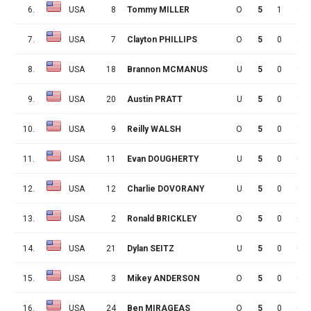
6.
USA
8
Tommy MILLER
O
5
1
1
7.
USA
7
Clayton PHILLIPS
O
5
0
2
8.
USA
18
Brannon MCMANUS
U
5
0
1
9.
USA
20
Austin PRATT
U
5
0
1
10.
USA
9
Reilly WALSH
O
5
0
1
11.
USA
11
Evan DOUGHERTY
U
5
0
0
12.
USA
12
Charlie DOVORANY
U
5
0
0
13.
USA
2
Ronald BRICKLEY
O
5
0
0
14.
USA
21
Dylan SEITZ
U
5
0
0
15.
USA
3
Mikey ANDERSON
O
5
0
0
16.
USA
24
Ben MIRAGEAS
O
5
0
0