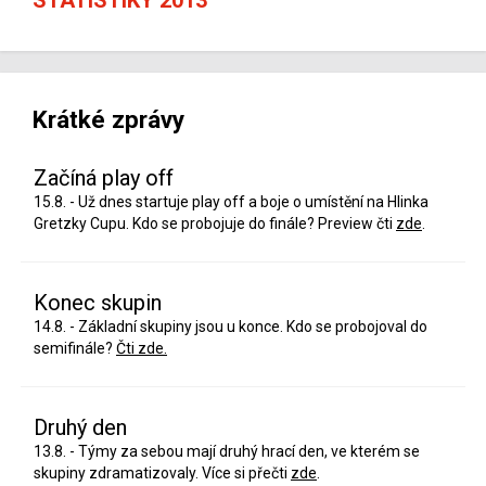
Krátké zprávy
Začíná play off
15.8. - Už dnes startuje play off a boje o umístění na Hlinka
Gretzky Cupu. Kdo se probojuje do finále? Preview čti
zde
.
Konec skupin
14.8. - Základní skupiny jsou u konce. Kdo se probojoval do
semifinále?
Čti zde.
Druhý den
13.8. - Týmy za sebou mají druhý hrací den, ve kterém se
skupiny zdramatizovaly. Více si přečti
zde
.