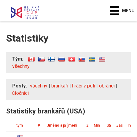
MENU
Statistiky
Tým:
všechny
Posty:
všechny
|
brankáři
|
hráči v poli
|
obránci
|
útočníci
Statistiky brankářů (USA)
tým
#
Jméno a příjmení
Z
Min
Stř
Zás
Ink