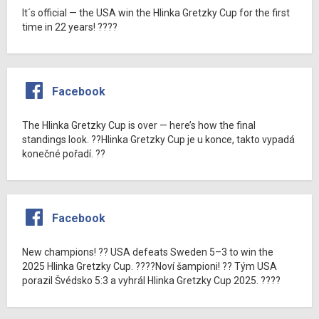
It´s official — the USA win the Hlinka Gretzky Cup for the first
time in 22 years! ????
Facebook
The Hlinka Gretzky Cup is over — here’s how the final
standings look. ??Hlinka Gretzky Cup je u konce, takto vypadá
konečné pořadí. ??
Facebook
New champions! ?? USA defeats Sweden 5–3 to win the
2025 Hlinka Gretzky Cup. ????Noví šampioni! ?? Tým USA
porazil Švédsko 5:3 a vyhrál Hlinka Gretzky Cup 2025. ????