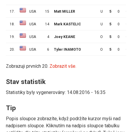
17.
USA
15
Matt MILLER
U
5
0
0
18.
USA
14
Mark KASTELIC
U
5
0
0
19.
USA
4
Joey KEANE
O
5
0
0
20.
USA
6
Tyler INAMOTO
O
5
0
0
Zobrazuji prvních 20.
Zobrazit vše.
Stav statistik
Statistiky byly vygenerovány: 14.08.2016 - 16:35
Tip
Popis sloupce zobrazíte, když podržíte kurzor myši nad
nadpisem sloupce. Kliknutím na nadpis sloupce tabulku