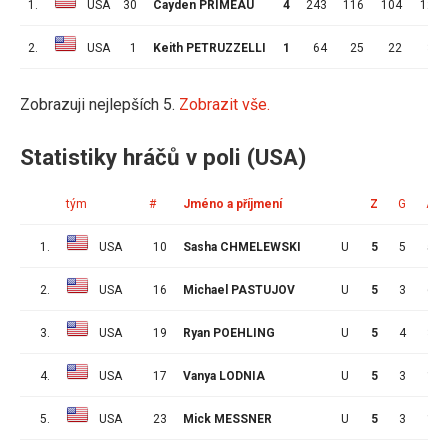
1.
USA
30
Cayden PRIMEAU
4
243
116
104
12
2.
USA
1
Keith PETRUZZELLI
1
64
25
22
3
Zobrazuji nejlepších 5.
Zobrazit vše.
Statistiky hráčů v poli (USA)
tým
#
Jméno a příjmení
Z
G
A
1.
USA
10
Sasha CHMELEWSKI
U
5
5
5
2.
USA
16
Michael PASTUJOV
U
5
3
6
3.
USA
19
Ryan POEHLING
U
5
4
3
4.
USA
17
Vanya LODNIA
U
5
3
1
5.
USA
23
Mick MESSNER
U
5
3
1