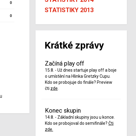
0
STATISTIKY 2013
0
Krátké zprávy
Začíná play off
15.8. - Už dnes startuje play off a boje
o umístění na Hlinka Gretzky Cupu.
Kdo se probojuje do finále? Preview
čti
zde
.
u
Konec skupin
14.8. - Základní skupiny jsou u konce.
Kdo se probojoval do semifinále?
Čti
zde.