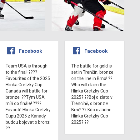
Facebook
Facebook
Team USA is through
The battle for gold is
to the final! ????
set in Trenčín, bronze
Favourites of the 2025
on the line in Brno! ??
Hlinka Gretzky Cup
Who will claim the
Canada will battle for
Hlinka Gretzky Cup
bronze. ??Tým USA
2025? ??Boj o zlato v
míří do finále! ????
Trenčíně, o bronz v
Favorité Hlinka Gretzky
Brně! ?? Kdo ovládne
Cupu 2025 z Kanady
Hlinka Gretzky Cup
budou bojovat o bronz.
2025? ??
??