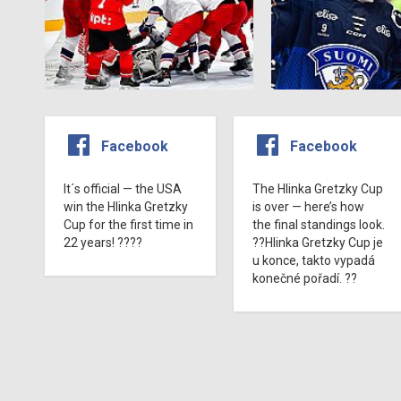
Facebook
Facebook
It´s official — the USA
The Hlinka Gretzky Cup
win the Hlinka Gretzky
is over — here’s how
Cup for the first time in
the final standings look.
22 years! ????
??Hlinka Gretzky Cup je
u konce, takto vypadá
konečné pořadí. ??