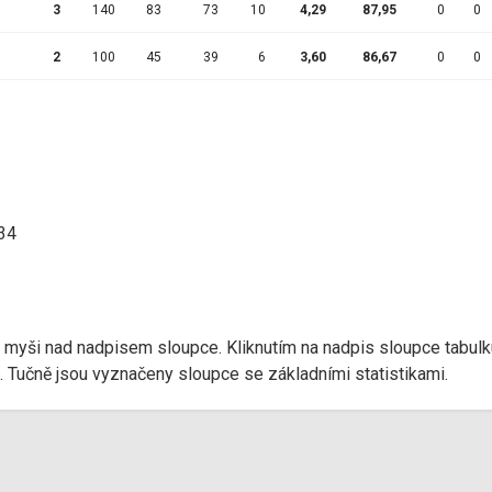
3
140
83
73
10
4,29
87,95
0
0
2
100
45
39
6
3,60
86,67
0
0
:34
r myši nad nadpisem sloupce. Kliknutím na nadpis sloupce tabulk
d). Tučně jsou vyznačeny sloupce se základními statistikami.