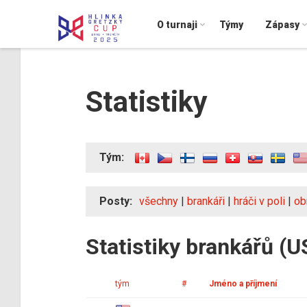
O turnaji
Týmy
Zápasy
Statistiky
Tým:
Posty:
všechny
|
brankáři
|
hráči v poli
|
ob
Statistiky brankářů (U
tým
#
Jméno a příjmení