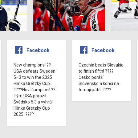
Facebook
Facebook
New champions! ??
Czechia beats Slovakia
USA defeats Sweden
to finish fifth! ????
5–3 to win the 2025
Česko poráží
Hlinka Gretzky Cup.
Slovensko a končí na
????Noví šampioni! ??
turnaji páté. ????
Tým USA porazil
Švédsko 5:3 a vyhrál
Hlinka Gretzky Cup
2025. ????