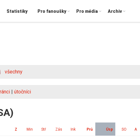
Statistiky
Pro fanoušky
Pro média
Archiv
všechny
ránci
|
útočníci
SA)
Z
Min
Stř
Zás
Ink
Prů
Úsp
SO
A