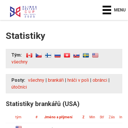
MENU
Statistiky
Tým:
všechny
Posty:
všechny
|
brankáři
|
hráči v poli
|
obránci
|
útočníci
Statistiky brankářů (USA)
tým
#
Jméno a příjmení
Z
Min
Stř
Zás
Ink