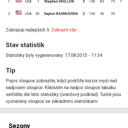
1.
USA
1
Stephen DHILLON
3
140
83
73
10
2.
USA
30
Dayton RASMUSSEN
2
100
45
39
6
Zobrazuji nejlepších 5.
Zobrazit vše.
Stav statistik
Statistiky byly vygenerovány: 17.08.2015 - 11:34
Tip
Popis sloupce zobrazíte, když podržíte kurzor myši nad
nadpisem sloupce. Kliknutím na nadpis sloupce tabulku
setřídíte dle této statistiky (oranžový podklad). Tučně jsou
vyznačeny sloupce se základními statistikami.
Sezony