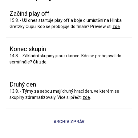
Začíná play off
15.8. - Už dnes startuje play off a boje o umístění na Hlinka
Gretzky Cupu. Kdo se probojuje do finále? Preview čti
zde
.
Konec skupin
14.8. - Základní skupiny jsou u konce. Kdo se probojoval do
semifinále?
Čti zde.
Druhý den
13.8. - Týmy za sebou mají druhý hrací den, ve kterém se
skupiny zdramatizovaly. Více si přečti
zde
.
ARCHIV ZPRÁV