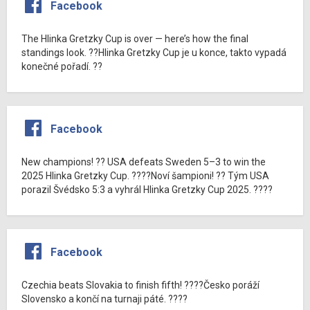
Facebook
The Hlinka Gretzky Cup is over — here’s how the final
standings look. ??Hlinka Gretzky Cup je u konce, takto vypadá
konečné pořadí. ??
Facebook
New champions! ?? USA defeats Sweden 5–3 to win the
2025 Hlinka Gretzky Cup. ????Noví šampioni! ?? Tým USA
porazil Švédsko 5:3 a vyhrál Hlinka Gretzky Cup 2025. ????
Facebook
Czechia beats Slovakia to finish fifth! ????Česko poráží
Slovensko a končí na turnaji páté. ????