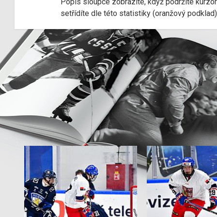
Popis sloupce zobrazíte, když podržíte kurzo
setřídíte dle této statistiky (oranžový podkla