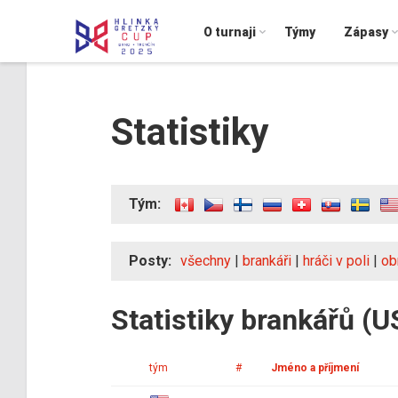
O turnaji
Týmy
Zápasy
Statistiky
Tým:
Posty:
všechny
|
brankáři
|
hráči v poli
|
ob
Statistiky brankářů (U
tým
#
Jméno a příjmení