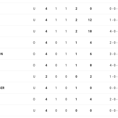
U
4
1
1
2
0
0 - 0 -
U
4
1
1
2
12
1 - 0 -
U
4
1
1
2
18
4 - 0 -
O
4
0
1
1
4
2 - 0 -
ON
O
4
0
1
1
6
3 - 0 -
O
4
0
1
1
8
4 - 0 -
U
2
0
0
0
2
1 - 0 -
GER
U
4
1
0
1
0
0 - 0 -
O
4
1
0
1
4
2 - 0 -
U
4
0
0
0
0
0 - 0 -