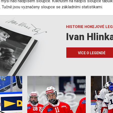
r myši nad nadpisem sloupce. Kliknutím na nadpis sloupce tabulk
d). Tučně jsou vyznačeny sloupce se základními statistikami.
HISTORIE HOKEJOVÉ LE
Ivan Hlink
VÍCE O LEGENDĚ