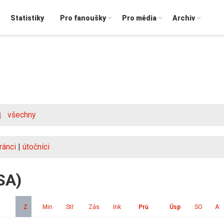
Statistiky
Pro fanoušky
Pro média
Archiv
všechny
ránci
|
útočníci
SA)
Z
Min
Stř
Zás
Ink
Prů
Úsp
SO
A