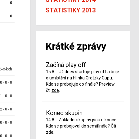
0
STATISTIKY 2013
0
Krátké zprávy
Začíná play off
5-o-k-th
15.8. - Už dnes startuje play off a boje
o umístění na Hlinka Gretzky Cupu.
 0 - 0 - 0
Kdo se probojuje do finále? Preview
čti
zde
.
 1 - 0 - 0
 2 - 0 - 0
Konec skupin
14.8. - Základní skupiny jsou u konce.
 0 - 0 - 0
Kdo se probojoval do semifinále?
Čti
zde.
 0 - 0 - 0