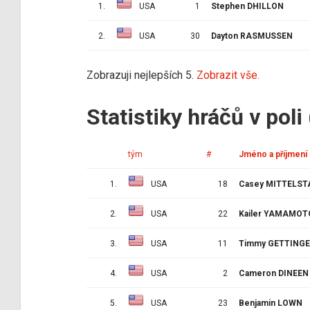
1.
USA
1
Stephen DHILLON
2.
USA
30
Dayton RASMUSSEN
Zobrazuji nejlepších 5.
Zobrazit vše.
Statistiky hráčů v poli
tým
#
Jméno a příjmení
1.
USA
18
Casey MITTELST
2.
USA
22
Kailer YAMAMOT
3.
USA
11
Timmy GETTING
4.
USA
2
Cameron DINEEN
5.
USA
23
Benjamin LOWN