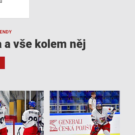
u
GENDY
a a vše kolem něj