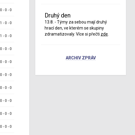
 0 - 0 - 0
Druhý den
13.8. - Týmy za sebou mají druhý
 1 - 0 - 0
hrací den, ve kterém se skupiny
zdramatizovaly. Více si přečti
zde
.
 1 - 0 - 0
 0 - 0 - 0
ARCHIV ZPRÁV
 0 - 0 - 0
 0 - 0 - 0
 0 - 0 - 0
 0 - 0 - 0
 0 - 0 - 0
 0 - 0 - 0