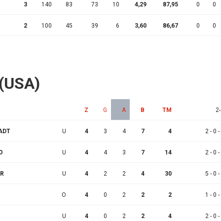
3
140
83
73
10
4,29
87,95
0
0
2
100
45
39
6
3,60
86,67
0
0
 (USA)
Z
G
A
B
TM
2-
ADT
U
4
3
4
7
4
2 - 0 -
O
U
4
4
3
7
14
2 - 0 -
ER
U
4
2
2
4
30
5 - 0 -
O
4
0
2
2
2
1 - 0 -
U
4
0
2
2
4
2 - 0 -