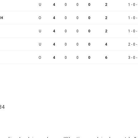
U
4
0
0
0
2
1 - 0 -
CH
O
4
0
0
0
2
1 - 0 -
U
4
0
0
0
2
1 - 0 -
U
4
0
0
0
4
2 - 0 -
O
4
0
0
0
6
3 - 0 -
:34