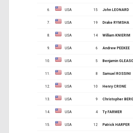
6.
USA
15
John LEONARD
7.
USA
19
Drake RYMSHA
8.
USA
14
William KNIERIM
9.
USA
6
Andrew PEEKEE
10.
USA
5
Benjamin GLEAS
11.
USA
8
Samuel ROSSINI
12.
USA
10
Henry CRONE
13.
USA
9
Christopher BER
14.
USA
4
Ty FARMER
15.
USA
12
Patrick HARPER