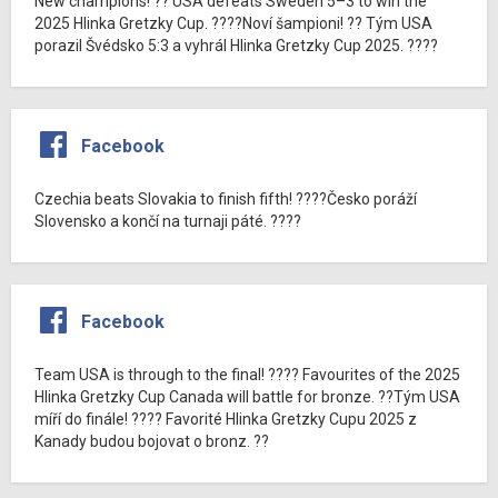
New champions! ?? USA defeats Sweden 5–3 to win the
2025 Hlinka Gretzky Cup. ????Noví šampioni! ?? Tým USA
porazil Švédsko 5:3 a vyhrál Hlinka Gretzky Cup 2025. ????
Facebook
Czechia beats Slovakia to finish fifth! ????Česko poráží
Slovensko a končí na turnaji páté. ????
Facebook
Team USA is through to the final! ???? Favourites of the 2025
Hlinka Gretzky Cup Canada will battle for bronze. ??Tým USA
míří do finále! ???? Favorité Hlinka Gretzky Cupu 2025 z
Kanady budou bojovat o bronz. ??