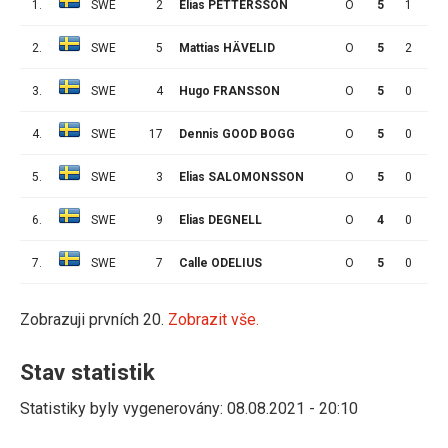
1.
SWE
2
Elias PETTERSSON
O
5
1
0
2.
SWE
5
Mattias HÄVELID
O
5
2
7
3.
SWE
4
Hugo FRANSSON
O
5
0
0
4.
SWE
17
Dennis GOOD BOGG
O
5
0
0
5.
SWE
3
Elias SALOMONSSON
O
5
0
1
6.
SWE
9
Elias DEGNELL
O
4
0
1
7.
SWE
7
Calle ODELIUS
O
5
0
1
Zobrazuji prvních 20.
Zobrazit vše.
Stav statistik
Statistiky byly vygenerovány: 08.08.2021 - 20:10