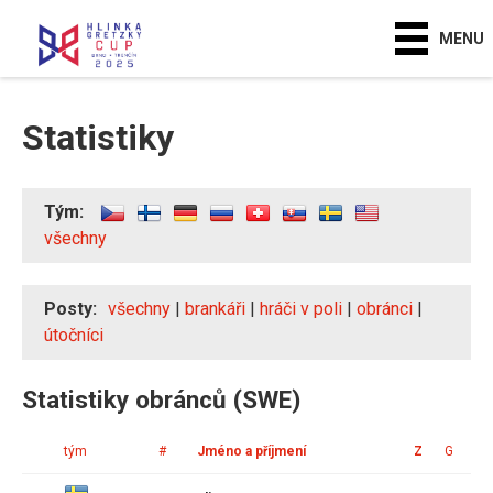
MENU
Statistiky
Tým:
všechny
Posty:
všechny
|
brankáři
|
hráči v poli
|
obránci
|
útočníci
Statistiky obránců (SWE)
tým
#
Jméno a příjmení
Z
G
A