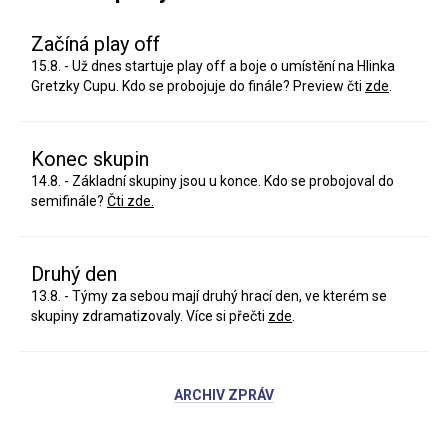
Začíná play off
15.8. - Už dnes startuje play off a boje o umístění na Hlinka
Gretzky Cupu. Kdo se probojuje do finále? Preview čti
zde
.
Konec skupin
14.8. - Základní skupiny jsou u konce. Kdo se probojoval do
semifinále?
Čti zde.
Druhý den
13.8. - Týmy za sebou mají druhý hrací den, ve kterém se
skupiny zdramatizovaly. Více si přečti
zde
.
ARCHIV ZPRÁV