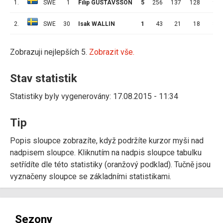
1.
SWE
1
Filip GUSTAVSSON
5
256
137
128
9
2.
SWE
30
Isak WALLIN
1
43
21
18
3
Zobrazuji nejlepších 5.
Zobrazit vše.
Stav statistik
Statistiky byly vygenerovány: 17.08.2015 - 11:34
Tip
Popis sloupce zobrazíte, když podržíte kurzor myši nad
nadpisem sloupce. Kliknutím na nadpis sloupce tabulku
setřídíte dle této statistiky (oranžový podklad). Tučně jsou
vyznačeny sloupce se základními statistikami.
Sezony