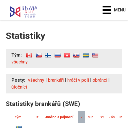
MENU
Statistiky
Tým:
všechny
Posty:
všechny
|
brankáři
|
hráči v poli
|
obránci
|
útočníci
Statistiky brankářů (SWE)
tým
#
Jméno a příjmení
Z
Min
Stř
Zás
Ink