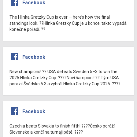
Facebook
The Hlinka Gretzky Cup is over — here’s how the final
standings look. ??Hlinka Gretzky Cup je u konce, takto vypadá
konečné pořadí. ??
Facebook
New champions! ?? USA defeats Sweden 5–3 to win the
2025 Hlinka Gretzky Cup. ????Noví šampioni! ?? Tým USA
porazil Švédsko 5:3 a vyhrál Hlinka Gretzky Cup 2025. ????
Facebook
Czechia beats Slovakia to finish fifth! ????Česko poráží
Slovensko a končí na turnaji páté. ????