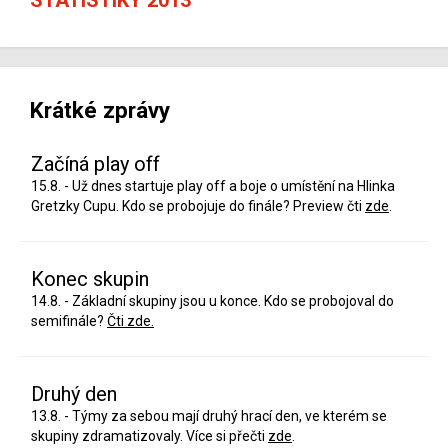
Krátké zprávy
Začíná play off
15.8. - Už dnes startuje play off a boje o umístění na Hlinka
Gretzky Cupu. Kdo se probojuje do finále? Preview čti
zde
.
Konec skupin
14.8. - Základní skupiny jsou u konce. Kdo se probojoval do
semifinále?
Čti zde.
Druhý den
13.8. - Týmy za sebou mají druhý hrací den, ve kterém se
skupiny zdramatizovaly. Více si přečti
zde
.