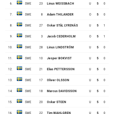
6.
SWE
23
Linus WEISSBACH
U
5
0
2
7.
SWE
8
Adam THILANDER
O
5
0
2
8.
SWE
27
Oskar STåL LYRENÄS
U
5
1
0
9.
SWE
3
Jacob CEDERHOLM
O
5
1
0
10.
SWE
28
Linus LINDSTRÖM
U
5
0
1
11.
SWE
10
Jesper BOKVIST
U
5
0
1
12.
SWE
21
Elias PETTERSSON
U
5
0
0
13.
SWE
17
Oliver OLSSON
U
5
0
0
14.
SWE
18
Marcus DAVIDSSON
U
5
0
0
15.
SWE
20
Oskar STEEN
U
5
0
0
16.
SWE
22
Tim WAHLGREN
U
5
0
0