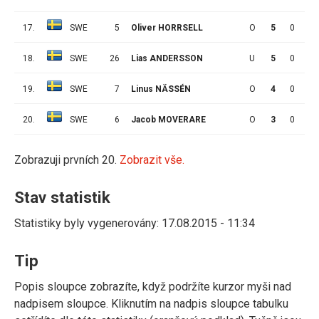
17.
SWE
5
Oliver HORRSELL
O
5
0
0
18.
SWE
26
Lias ANDERSSON
U
5
0
0
19.
SWE
7
Linus NÄSSÉN
O
4
0
0
20.
SWE
6
Jacob MOVERARE
O
3
0
0
Zobrazuji prvních 20.
Zobrazit vše.
Stav statistik
Statistiky byly vygenerovány: 17.08.2015 - 11:34
Tip
Popis sloupce zobrazíte, když podržíte kurzor myši nad
nadpisem sloupce. Kliknutím na nadpis sloupce tabulku