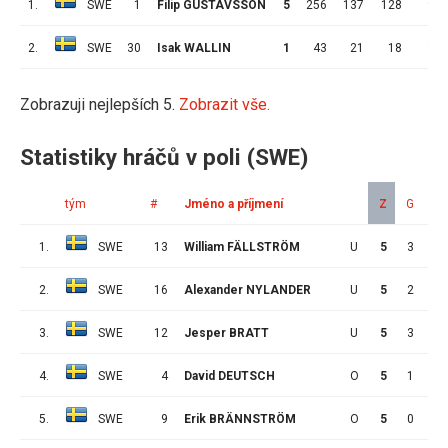
1.
SWE
1
Filip GUSTAVSSON
5
256
137
128
9
2.
SWE
30
Isak WALLIN
1
43
21
18
3
Zobrazuji nejlepších 5.
Zobrazit vše.
Statistiky hráčů v poli (SWE)
tým
#
Jméno a příjmení
Z
G
A
1.
SWE
13
William FÄLLSTRÖM
U
5
3
3
2.
SWE
16
Alexander NYLANDER
U
5
2
4
3.
SWE
12
Jesper BRATT
U
5
3
2
4.
SWE
4
David DEUTSCH
O
5
1
3
5.
SWE
9
Erik BRÄNNSTRÖM
O
5
0
3