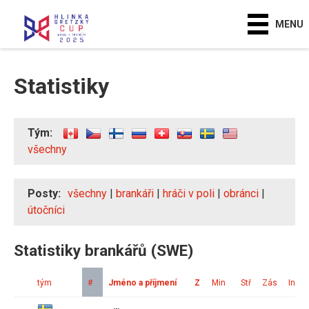
MENU
Statistiky
Tým:
všechny
Posty:
všechny
|
brankáři
|
hráči v poli
|
obránci
|
útočníci
Statistiky brankářů (SWE)
tým
#
Jméno a příjmení
Z
Min
Stř
Zás
Ink