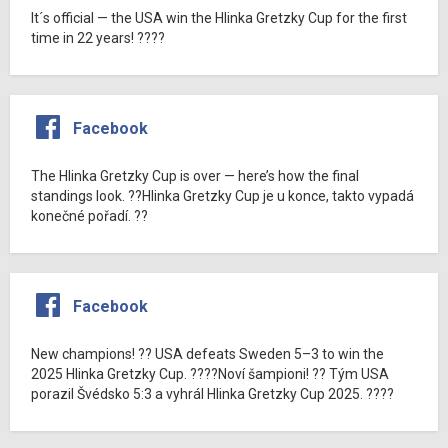
It´s official — the USA win the Hlinka Gretzky Cup for the first
time in 22 years! ????
Facebook
The Hlinka Gretzky Cup is over — here’s how the final
standings look. ??Hlinka Gretzky Cup je u konce, takto vypadá
konečné pořadí. ??
Facebook
New champions! ?? USA defeats Sweden 5–3 to win the
2025 Hlinka Gretzky Cup. ????Noví šampioni! ?? Tým USA
porazil Švédsko 5:3 a vyhrál Hlinka Gretzky Cup 2025. ????