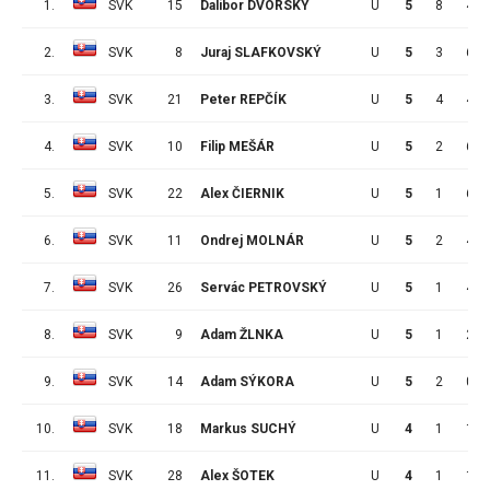
1.
SVK
15
Dalibor DVORSKÝ
U
5
8
4
2.
SVK
8
Juraj SLAFKOVSKÝ
U
5
3
6
3.
SVK
21
Peter REPČÍK
U
5
4
4
4.
SVK
10
Filip MEŠÁR
U
5
2
6
5.
SVK
22
Alex ČIERNIK
U
5
1
6
6.
SVK
11
Ondrej MOLNÁR
U
5
2
4
7.
SVK
26
Servác PETROVSKÝ
U
5
1
4
8.
SVK
9
Adam ŽLNKA
U
5
1
2
9.
SVK
14
Adam SÝKORA
U
5
2
0
10.
SVK
18
Markus SUCHÝ
U
4
1
1
11.
SVK
28
Alex ŠOTEK
U
4
1
1