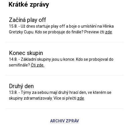
Krátké zprávy
Začíná play off
15.8. - Už dnes startuje play off a boje o umístění na Hlinka
Gretzky Cupu. Kdo se probojuje do finále? Preview čti
zde
.
Konec skupin
14.8. - Základní skupiny jsou u konce. Kdo se probojoval do
semifinále?
Čti zde.
Druhý den
13.8. - Týmy za sebou mají druhý hrací den, ve kterém se
skupiny zdramatizovaly. Více si přečti
zde
.
ARCHIV ZPRÁV