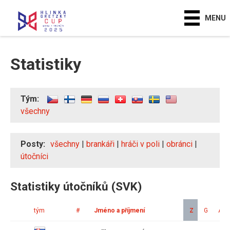
MENU
Statistiky
Tým:
všechny
Posty:
všechny
|
brankáři
|
hráči v poli
|
obránci
|
útočníci
Statistiky útočníků (SVK)
tým
#
Jméno a příjmení
Z
G
A