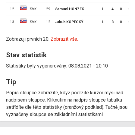
12.
SVK
29
Samuel HONZEK
U
4
0
0
13.
SVK
12
Jakub KOPECKÝ
U
3
0
0
Zobrazuji prvních 20.
Zobrazit vše.
Stav statistik
Statistiky byly vygenerovány: 08.08.2021 - 20:10
Tip
Popis sloupce zobrazíte, když podržíte kurzor myši nad
nadpisem sloupce. Kliknutím na nadpis sloupce tabulku
setřídíte dle této statistiky (oranžový podklad). Tučně jsou
vyznačeny sloupce se základními statistikami.