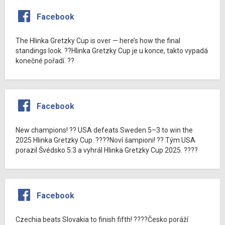
Facebook
The Hlinka Gretzky Cup is over — here’s how the final
standings look. ??Hlinka Gretzky Cup je u konce, takto vypadá
konečné pořadí. ??
Facebook
New champions! ?? USA defeats Sweden 5–3 to win the
2025 Hlinka Gretzky Cup. ????Noví šampioni! ?? Tým USA
porazil Švédsko 5:3 a vyhrál Hlinka Gretzky Cup 2025. ????
Facebook
Czechia beats Slovakia to finish fifth! ????Česko poráží