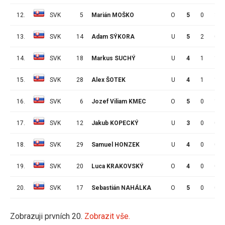
12.
SVK
5
Marián MOŠKO
O
5
0
3
13.
SVK
14
Adam SÝKORA
U
5
2
0
14.
SVK
18
Markus SUCHÝ
U
4
1
1
15.
SVK
28
Alex ŠOTEK
U
4
1
1
16.
SVK
6
Jozef Viliam KMEC
O
5
0
1
17.
SVK
12
Jakub KOPECKÝ
U
3
0
0
18.
SVK
29
Samuel HONZEK
U
4
0
0
19.
SVK
20
Luca KRAKOVSKÝ
O
4
0
0
20.
SVK
17
Sebastián NAHÁLKA
O
5
0
0
Zobrazuji prvních 20.
Zobrazit vše.