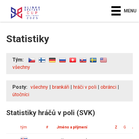
MENU
Statistiky
Tým:
všechny
Posty:
všechny
|
brankáři
|
hráči v poli
|
obránci
|
útočníci
Statistiky hráčů v poli (SVK)
tým
#
Jméno a příjmení
Z
G
A