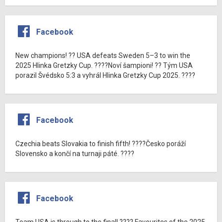
Facebook
New champions! ?? USA defeats Sweden 5–3 to win the
2025 Hlinka Gretzky Cup. ????Noví šampioni! ?? Tým USA
porazil Švédsko 5:3 a vyhrál Hlinka Gretzky Cup 2025. ????
Facebook
Czechia beats Slovakia to finish fifth! ????Česko poráží
Slovensko a končí na turnaji páté. ????
Facebook
Team USA is through to the final! ???? Favourites of the 2025