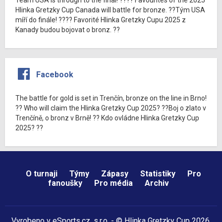
Hlinka Gretzky Cup Canada will battle for bronze. ??Tým USA
míří do finále! ???? Favorité Hlinka Gretzky Cupu 2025 z
Kanady budou bojovat o bronz. ??
Facebook
The battle for gold is set in Trenčín, bronze on the line in Brno!
?? Who will claim the Hlinka Gretzky Cup 2025? ??Boj o zlato v
Trenčíně, o bronz v Brně! ?? Kdo ovládne Hlinka Gretzky Cup
2025? ??
O turnaji
Týmy
Zápasy
Statistiky
Pro
fanoušky
Pro média
Archiv
Vyrobeno v
eSports.cz
, s.r.o. - © Hlinka Gretzky Cup 2026,