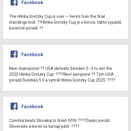
Facebook
The Hlinka Gretzky Cup is over — here’s how the final
standings look. ??Hlinka Gretzky Cup je u konce, takto vypadá
konečné pořadí. ??
Facebook
New champions! ?? USA defeats Sweden 5–3 to win the
2025 Hlinka Gretzky Cup. ????Noví šampioni! ?? Tým USA
porazil Švédsko 5:3 a vyhrál Hlinka Gretzky Cup 2025. ????
Facebook
Czechia beats Slovakia to finish fifth! ????Česko poráží
Slovensko a končí na turnaji páté. ????