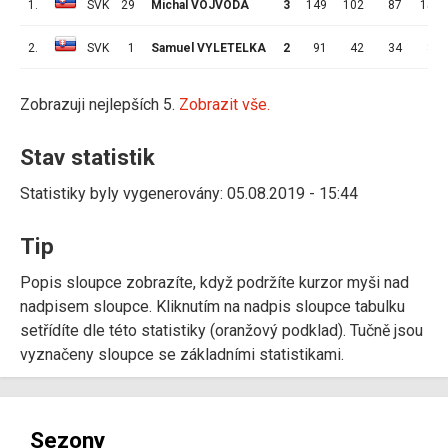
1.
SVK
29
Michal VOJVODA
3
149
102
87
15
2.
SVK
1
Samuel VYLETELKA
2
91
42
34
8
Zobrazuji nejlepších 5.
Zobrazit vše.
Stav statistik
Statistiky byly vygenerovány: 05.08.2019 - 15:44
Tip
Popis sloupce zobrazíte, když podržíte kurzor myši nad
nadpisem sloupce. Kliknutím na nadpis sloupce tabulku
setřídíte dle této statistiky (oranžový podklad). Tučně jsou
vyznačeny sloupce se základními statistikami.
Sezony