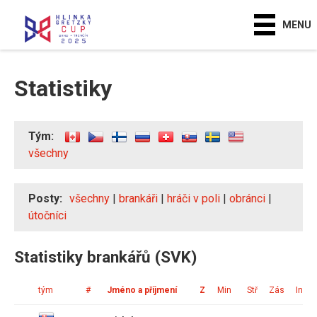
MENU
Statistiky
Tým:
všechny
Posty:
všechny
|
brankáři
|
hráči v poli
|
obránci
|
útočníci
Statistiky brankářů (SVK)
tým
#
Jméno a příjmení
Z
Min
Stř
Zás
Ink