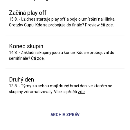
Začíná play off
15.8. - Už dnes startuje play off a boje o umístění na Hlinka
Gretzky Cupu. Kdo se probojuje do finále? Preview čti
zde
.
Konec skupin
14.8. - Základní skupiny jsou u konce. Kdo se probojoval do
semifinále?
Čti zde.
Druhý den
13.8. - Týmy za sebou mají druhý hrací den, ve kterém se
skupiny zdramatizovaly. Více si přečti
zde
.
ARCHIV ZPRÁV