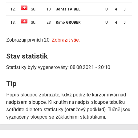
12.
SUI
10
Jonas TAIBEL
U
4
0
0
13.
SUI
23
Kimo GRUBER
U
4
0
0
Zobrazuji prvních 20.
Zobrazit vše.
Stav statistik
Statistiky byly vygenerovány: 08.08.2021 - 20:10
Tip
Popis sloupce zobrazíte, když podržíte kurzor myši nad
nadpisem sloupce. Kliknutím na nadpis sloupce tabulku
setřídíte dle této statistiky (oranžový podklad). Tučně jsou
vyznačeny sloupce se základními statistikami.