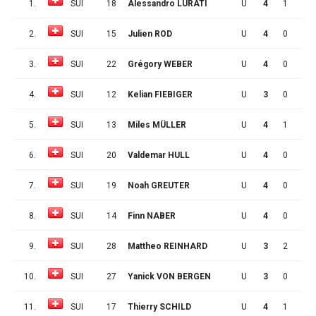
1.
SUI
18
Alessandro LURATI
U
4
1
0
2.
SUI
15
Julien ROD
U
4
0
0
3.
SUI
22
Grégory WEBER
U
4
0
3
4.
SUI
12
Kelian FIEBIGER
U
3
0
0
5.
SUI
13
Miles MÜLLER
U
4
1
1
6.
SUI
20
Valdemar HULL
U
4
0
1
7.
SUI
19
Noah GREUTER
U
4
0
1
8.
SUI
14
Finn NABER
U
4
0
0
9.
SUI
28
Mattheo REINHARD
U
3
2
0
10.
SUI
27
Yanick VON BERGEN
U
3
0
0
11.
SUI
17
Thierry SCHILD
U
4
1
0