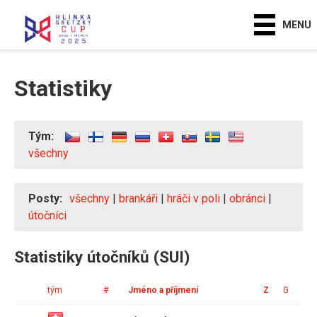
MENU
Statistiky
Tým:
všechny
Posty:
všechny
|
brankáři
|
hráči v poli
|
obránci
|
útočníci
Statistiky útočníků (SUI)
tým
#
Jméno a příjmení
Z
G
A