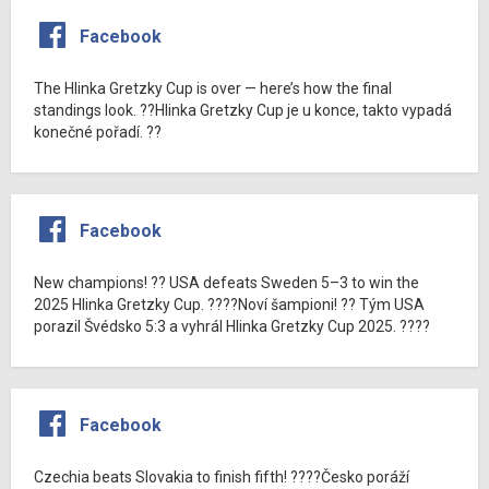
Facebook
The Hlinka Gretzky Cup is over — here’s how the final
standings look. ??Hlinka Gretzky Cup je u konce, takto vypadá
konečné pořadí. ??
Facebook
New champions! ?? USA defeats Sweden 5–3 to win the
2025 Hlinka Gretzky Cup. ????Noví šampioni! ?? Tým USA
porazil Švédsko 5:3 a vyhrál Hlinka Gretzky Cup 2025. ????
Facebook
Czechia beats Slovakia to finish fifth! ????Česko poráží