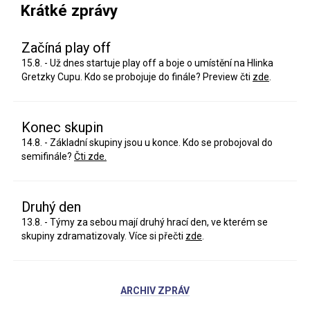
Krátké zprávy
Začíná play off
15.8. - Už dnes startuje play off a boje o umístění na Hlinka
Gretzky Cupu. Kdo se probojuje do finále? Preview čti
zde
.
Konec skupin
14.8. - Základní skupiny jsou u konce. Kdo se probojoval do
semifinále?
Čti zde.
Druhý den
13.8. - Týmy za sebou mají druhý hrací den, ve kterém se
skupiny zdramatizovaly. Více si přečti
zde
.
ARCHIV ZPRÁV