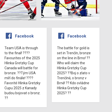
Facebook
Facebook
Team USA is through
The battle for gold is
to the final! ????
set in Trenčín, bronze
Favourites of the 2025
on the line in Brno! ??
Hlinka Gretzky Cup
Who will claim the
Canada will battle for
Hlinka Gretzky Cup
bronze. ??Tým USA
2025? ??Boj o zlato v
míří do finále! ????
Trenčíně, o bronz v
Favorité Hlinka Gretzky
Brně! ?? Kdo ovládne
Cupu 2025 z Kanady
Hlinka Gretzky Cup
budou bojovat o bronz.
2025? ??
??