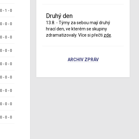
 0 - 1 - 0
Druhý den
13.8. - Týmy za sebou mají druhý
 0 - 0 - 0
hrací den, ve kterém se skupiny
zdramatizovaly. Více si přečti
zde
.
 0 - 0 - 0
 0 - 0 - 0
ARCHIV ZPRÁV
 0 - 0 - 0
 0 - 0 - 0
 0 - 0 - 0
 0 - 0 - 0
 0 - 0 - 0