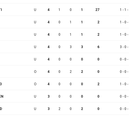
TI
U
4
1
0
1
27
1 - 1 -
U
4
0
1
1
2
1 - 0 -
U
4
0
1
1
2
1 - 0 -
U
4
0
3
3
6
3 - 0 -
U
4
0
0
0
0
0 - 0 -
O
4
0
2
2
0
0 - 0 -
O
O
4
0
0
0
2
1 - 0 -
EN
U
3
0
0
0
0
0 - 0 -
D
U
3
2
0
2
0
0 - 0 -