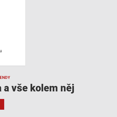
u
GENDY
a a vše kolem něj