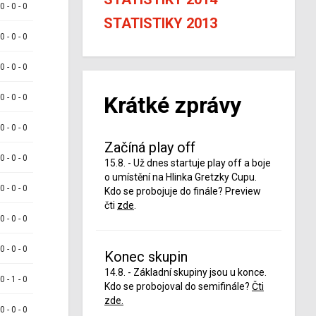
 0 - 0 - 0
STATISTIKY 2013
 0 - 0 - 0
 0 - 0 - 0
Krátké zprávy
 0 - 0 - 0
 0 - 0 - 0
Začíná play off
 0 - 0 - 0
15.8. - Už dnes startuje play off a boje
o umístění na Hlinka Gretzky Cupu.
 0 - 0 - 0
Kdo se probojuje do finále? Preview
čti
zde
.
 0 - 0 - 0
 0 - 0 - 0
Konec skupin
14.8. - Základní skupiny jsou u konce.
 0 - 1 - 0
Kdo se probojoval do semifinále?
Čti
zde.
 0 - 0 - 0