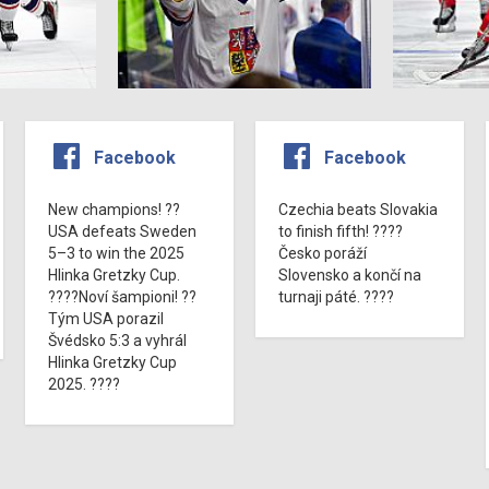
Facebook
Facebook
New champions! ??
Czechia beats Slovakia
USA defeats Sweden
to finish fifth! ????
5–3 to win the 2025
Česko poráží
Hlinka Gretzky Cup.
Slovensko a končí na
????Noví šampioni! ??
turnaji páté. ????
Tým USA porazil
Švédsko 5:3 a vyhrál
Hlinka Gretzky Cup
2025. ????