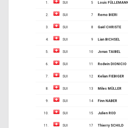
1.
SUI
5
Louis FÜLLEMAN
2.
SUI
7
Remo BIERI
3.
SUI
8
Gaël CHRISTE
4.
SUI
9
Lian BICHSEL
5.
SUI
10
Jonas TAIBEL
6.
SUI
11
Rodwin DIONICIO
7.
SUI
12
Kelian FIEBIGER
8.
SUI
13
Miles MÜLLER
9.
SUI
14
Finn NABER
10.
SUI
15
Julien ROD
11.
SUI
17
Thierry SCHILD