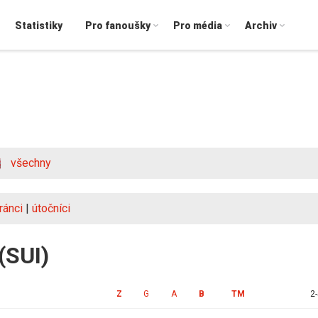
Statistiky
Pro fanoušky
Pro média
Archiv
všechny
ránci
|
útočníci
 (SUI)
Z
G
A
B
TM
2-