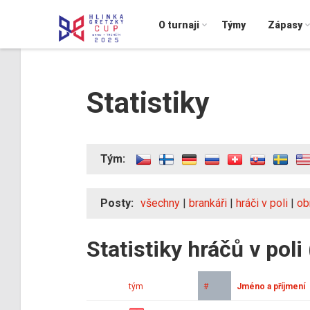
O turnaji
Týmy
Zápasy
Statistiky
Tým:
Posty:
všechny
|
brankáři
|
hráči v poli
|
ob
Statistiky hráčů v poli
tým
#
Jméno a příjmení