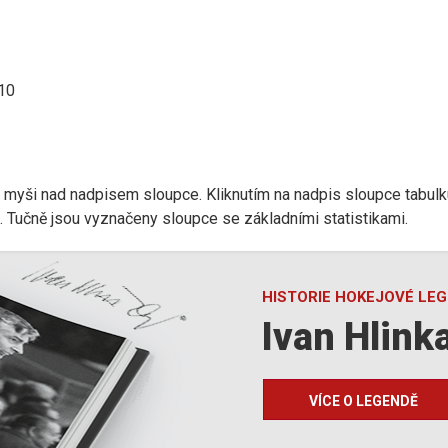
:10
r myši nad nadpisem sloupce. Kliknutím na nadpis sloupce tabulk
d). Tučně jsou vyznačeny sloupce se základními statistikami.
HISTORIE HOKEJOVÉ LE
Ivan Hlink
VÍCE O LEGENDĚ