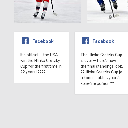
Facebook
Facebook
It´s official — the USA
The Hlinka Gretzky Cup
win the Hlinka Gretzky
is over — here’s how
Cup for the first time in
the final standings look.
22 years! ????
??Hlinka Gretzky Cup je
u konce, takto vypadá
konečné pořadí. ??