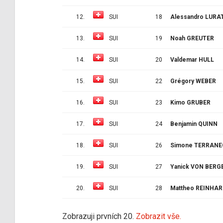
12.
SUI
18
Alessandro LURA
13.
SUI
19
Noah GREUTER
14.
SUI
20
Valdemar HULL
15.
SUI
22
Grégory WEBER
16.
SUI
23
Kimo GRUBER
17.
SUI
24
Benjamin QUINN
18.
SUI
26
Simone TERRANE
19.
SUI
27
Yanick VON BERG
20.
SUI
28
Mattheo REINHAR
Zobrazuji prvních 20.
Zobrazit vše.