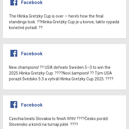
Facebook
The Hlinka Gretzky Cup is over — here’s how the final
standings look. ??Hlinka Gretzky Cup je u konce, takto vypadá
konečné pořadí. ??
Facebook
New champions! ?? USA defeats Sweden 5–3 to win the
2025 Hlinka Gretzky Cup. ????Noví šampioni! ?? Tým USA
porazil Švédsko 5:3 a vyhrál Hlinka Gretzky Cup 2025. ????
Facebook
Czechia beats Slovakia to finish fifth! ????Česko poráží
Slovensko a končí na turnaji páté. ????