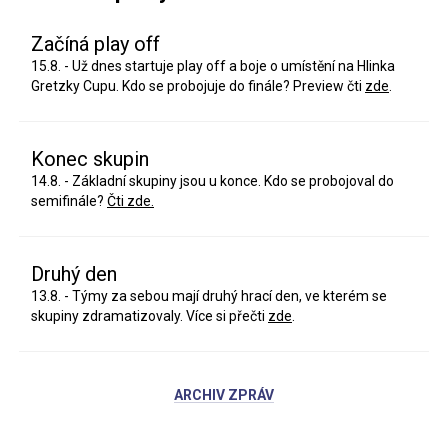
Začíná play off
15.8. - Už dnes startuje play off a boje o umístění na Hlinka
Gretzky Cupu. Kdo se probojuje do finále? Preview čti
zde
.
Konec skupin
14.8. - Základní skupiny jsou u konce. Kdo se probojoval do
semifinále?
Čti zde.
Druhý den
13.8. - Týmy za sebou mají druhý hrací den, ve kterém se
skupiny zdramatizovaly. Více si přečti
zde
.
ARCHIV ZPRÁV