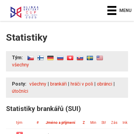
MENU
Statistiky
Tým:
všechny
Posty:
všechny
|
brankáři
|
hráči v poli
|
obránci
|
útočníci
Statistiky brankářů (SUI)
tým
#
Jméno a příjmení
Z
Min
Stř
Zás
Ink