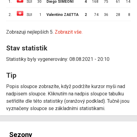
1.
SUI
30
Diego SIMEONI
4
168
75
61
14
2.
SUI
1
Valentino ZAETTA
2
74
36
28
8
Zobrazuji nejlepších 5.
Zobrazit vše.
Stav statistik
Statistiky byly vygenerovány: 08.08.2021 - 20:10
Tip
Popis sloupce zobrazíte, když podržíte kurzor myši nad
nadpisem sloupce. Kliknutím na nadpis sloupce tabulku
setřídíte dle této statistiky (oranžový podklad). Tučně jsou
vyznačeny sloupce se základními statistikami.
Sezony