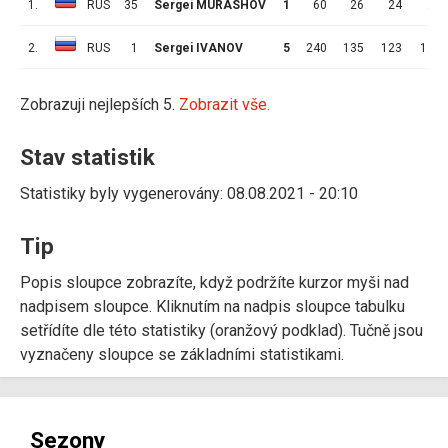
1.
RUS
35
Sergei MURASHOV
1
60
26
24
2
2.
RUS
1
Sergei IVANOV
5
240
135
123
12
Zobrazuji nejlepších 5.
Zobrazit vše.
Stav statistik
Statistiky byly vygenerovány: 08.08.2021 - 20:10
Tip
Popis sloupce zobrazíte, když podržíte kurzor myši nad
nadpisem sloupce. Kliknutím na nadpis sloupce tabulku
setřídíte dle této statistiky (oranžový podklad). Tučně jsou
vyznačeny sloupce se základními statistikami.
Sezony