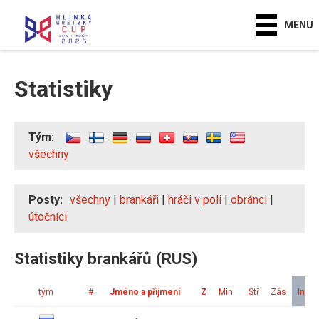
MENU
Statistiky
Tým:
všechny
Posty:
všechny
|
brankáři
|
hráči v poli
|
obránci
|
útočníci
Statistiky brankářů (RUS)
tým
#
Jméno a příjmení
Z
Min
Stř
Zás
Ink