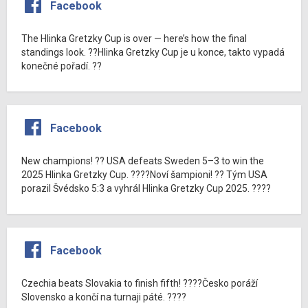
Facebook
The Hlinka Gretzky Cup is over — here’s how the final
standings look. ??Hlinka Gretzky Cup je u konce, takto vypadá
konečné pořadí. ??
Facebook
New champions! ?? USA defeats Sweden 5–3 to win the
2025 Hlinka Gretzky Cup. ????Noví šampioni! ?? Tým USA
porazil Švédsko 5:3 a vyhrál Hlinka Gretzky Cup 2025. ????
Facebook
Czechia beats Slovakia to finish fifth! ????Česko poráží
Slovensko a končí na turnaji páté. ????