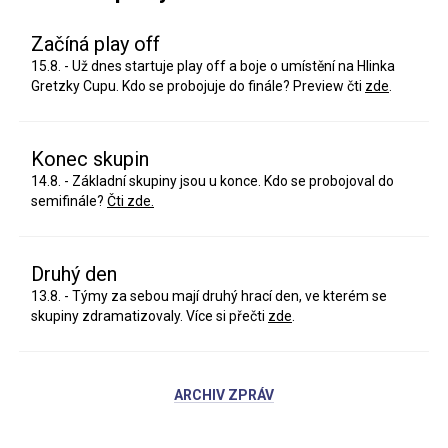
Začíná play off
15.8. - Už dnes startuje play off a boje o umístění na Hlinka
Gretzky Cupu. Kdo se probojuje do finále? Preview čti
zde
.
Konec skupin
14.8. - Základní skupiny jsou u konce. Kdo se probojoval do
semifinále?
Čti zde.
Druhý den
13.8. - Týmy za sebou mají druhý hrací den, ve kterém se
skupiny zdramatizovaly. Více si přečti
zde
.
ARCHIV ZPRÁV