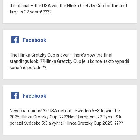
It´s official — the USA win the Hlinka Gretzky Cup for the first
time in 22 years! ????
Facebook
The Hlinka Gretzky Cup is over — here’s how the final
standings look. ??Hlinka Gretzky Cup je u konce, takto vypadá
konečné pořadí. ??
Facebook
New champions! ?? USA defeats Sweden 5–3 to win the
2025 Hlinka Gretzky Cup. ????Noví šampioni! ?? Tým USA
porazil Švédsko 5:3 a vyhrál Hlinka Gretzky Cup 2025. ????