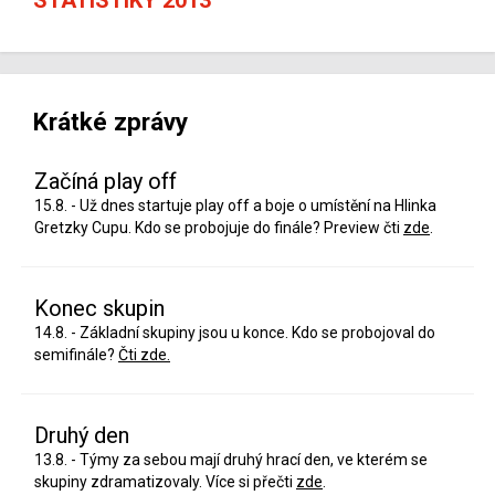
Krátké zprávy
Začíná play off
15.8. - Už dnes startuje play off a boje o umístění na Hlinka
Gretzky Cupu. Kdo se probojuje do finále? Preview čti
zde
.
Konec skupin
14.8. - Základní skupiny jsou u konce. Kdo se probojoval do
semifinále?
Čti zde.
Druhý den
13.8. - Týmy za sebou mají druhý hrací den, ve kterém se
skupiny zdramatizovaly. Více si přečti
zde
.