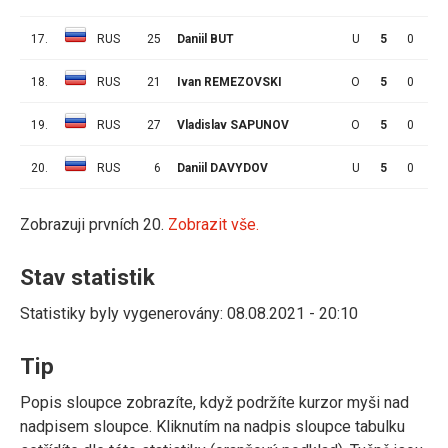
17.
RUS
25
Daniil BUT
U
5
0
1
18.
RUS
21
Ivan REMEZOVSKI
O
5
0
1
19.
RUS
27
Vladislav SAPUNOV
O
5
0
1
20.
RUS
6
Daniil DAVYDOV
U
5
0
0
Zobrazuji prvních 20.
Zobrazit vše.
Stav statistik
Statistiky byly vygenerovány: 08.08.2021 - 20:10
Tip
Popis sloupce zobrazíte, když podržíte kurzor myši nad
nadpisem sloupce. Kliknutím na nadpis sloupce tabulku