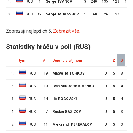
1.
RUS
1
Sergei IVANOV
5
240
135
123
12
2.
RUS
35
Sergei MURASHOV
1
60
26
24
2
Zobrazuji nejlepších 5.
Zobrazit vše.
Statistiky hráčů v poli (RUS)
tým
#
Jméno a příjmení
Z
G
A
1.
RUS
19
Matvei MITCHKOV
U
5
8
5
2.
RUS
10
Ivan MIROSHNICHENKO
U
5
4
5
3.
RUS
14
Ilia ROGOVSKI
U
5
4
2
4.
RUS
7
Ruslan GAZIZOV
U
5
3
7
5.
RUS
11
Aleksandr PEREVALOV
U
5
3
2