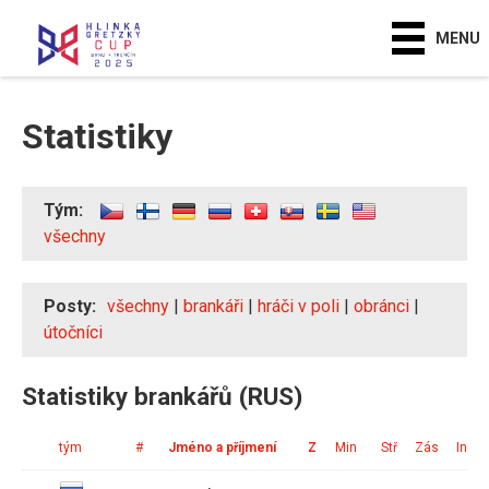
MENU
Statistiky
Tým:
všechny
Posty:
všechny
|
brankáři
|
hráči v poli
|
obránci
|
útočníci
Statistiky brankářů (RUS)
tým
#
Jméno a příjmení
Z
Min
Stř
Zás
Ink