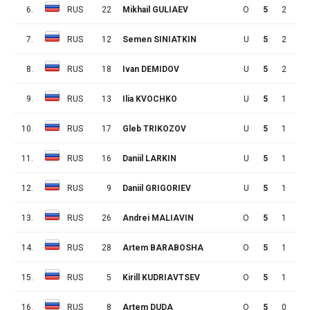
6.
RUS
22
Mikhail GULIAEV
O
5
2
3
7.
RUS
12
Semen SINIATKIN
U
5
2
2
8.
RUS
18
Ivan DEMIDOV
U
5
2
2
9.
RUS
13
Ilia KVOCHKO
U
5
1
5
10.
RUS
17
Gleb TRIKOZOV
U
5
1
4
11.
RUS
16
Daniil LARKIN
U
5
1
2
12.
RUS
9
Daniil GRIGORIEV
U
5
1
2
13.
RUS
26
Andrei MALIAVIN
O
5
1
1
14.
RUS
28
Artem BARABOSHA
O
5
1
0
15.
RUS
5
Kirill KUDRIAVTSEV
O
5
1
0
16.
RUS
8
Artem DUDA
O
5
0
3