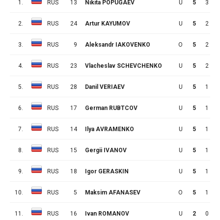
1.
RUS
13
Nikita POPUGAEV
U
5
3
2.
RUS
24
Artur KAYUMOV
U
5
2
3.
RUS
9
Aleksandr IAKOVENKO
O
5
2
4.
RUS
23
Vlacheslav SCHEVCHENKO
U
5
2
5.
RUS
28
Danil VERIAEV
U
5
1
6.
RUS
17
German RUBTCOV
U
5
1
7.
RUS
14
Ilya AVRAMENKO
U
5
1
8.
RUS
15
Gergii IVANOV
U
5
1
9.
RUS
18
Igor GERASKIN
U
5
1
10.
RUS
5
Maksim AFANASEV
O
5
1
11.
RUS
16
Ivan ROMANOV
U
2
0