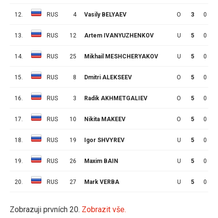
12.
RUS
4
Vasily BELYAEV
O
3
0
13.
RUS
12
Artem IVANYUZHENKOV
U
5
0
14.
RUS
25
Mikhail MESHCHERYAKOV
U
5
0
15.
RUS
8
Dmitri ALEKSEEV
O
5
0
16.
RUS
3
Radik AKHMETGALIEV
O
5
0
17.
RUS
10
Nikita MAKEEV
O
5
0
18.
RUS
19
Igor SHVYREV
U
5
0
19.
RUS
26
Maxim BAIN
U
5
0
20.
RUS
27
Mark VERBA
U
5
0
Zobrazuji prvních 20.
Zobrazit vše.