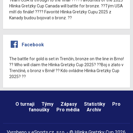
Hlinka Gretzky Cup Canada will battle for bronze. ??Tým USA
míří do finále! ???? Favorité Hlinka Gretzky Cupu 2025 z
Kanady budou bojovat o bronz. ??
Facebook
The battle for gold is set in Trenčín, bronze on the line in Brno!
?? Who will claim the Hlinka Gretzky Cup 2025? ??Boj o zlato v
Trenčíně, o bronz v Brně! ?? Kdo ovládne Hlinka Gretzky Cup
2025? ??
O turnaji
Týmy
Zápasy
Statistiky
Pro
fanoušky
Pro média
Archiv
Vyrobeno v
eSports.cz
, s.r.o. - © Hlinka Gretzky Cup 2026,