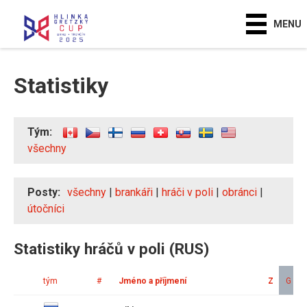
MENU
Statistiky
Tým:
všechny
Posty:
všechny
|
brankáři
|
hráči v poli
|
obránci
|
útočníci
Statistiky hráčů v poli (RUS)
tým
#
Jméno a příjmení
Z
G