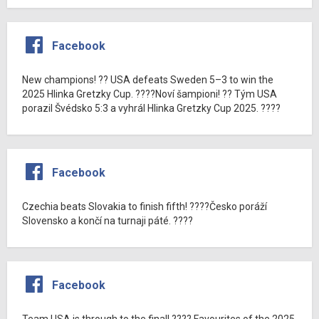
Facebook
New champions! ?? USA defeats Sweden 5–3 to win the
2025 Hlinka Gretzky Cup. ????Noví šampioni! ?? Tým USA
porazil Švédsko 5:3 a vyhrál Hlinka Gretzky Cup 2025. ????
Facebook
Czechia beats Slovakia to finish fifth! ????Česko poráží
Slovensko a končí na turnaji páté. ????
Facebook
Team USA is through to the final! ???? Favourites of the 2025