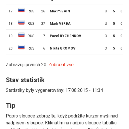
17.
RUS
26
Maxim BAIN
U
5
0
18.
RUS
27
Mark VERBA
U
5
0
19.
RUS
7
Pavel RYZHENKOV
O
5
0
20.
RUS
6
Nikita GROMOV
O
5
0
Zobrazuji prvních 20.
Zobrazit vše.
Stav statistik
Statistiky byly vygenerovány: 17.08.2015 - 11:34
Tip
Popis sloupce zobrazíte, když podržíte kurzor myši nad
nadpisem sloupce. Kliknutím na nadpis sloupce tabulku