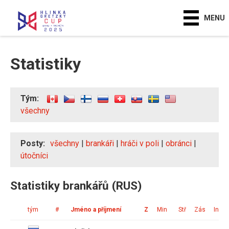
MENU
Statistiky
Tým:
všechny
Posty:
všechny
|
brankáři
|
hráči v poli
|
obránci
|
útočníci
Statistiky brankářů (RUS)
tým
#
Jméno a příjmení
Z
Min
Stř
Zás
Ink