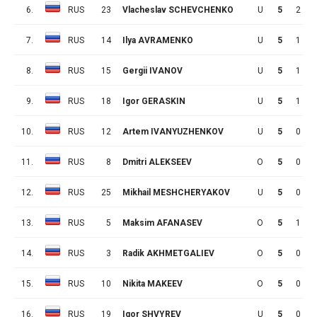
6.
RUS
23
Vlacheslav SCHEVCHENKO
U
5
2
7.
RUS
14
Ilya AVRAMENKO
U
5
1
8.
RUS
15
Gergii IVANOV
U
5
1
9.
RUS
18
Igor GERASKIN
U
5
1
10.
RUS
12
Artem IVANYUZHENKOV
U
5
0
11.
RUS
8
Dmitri ALEKSEEV
O
5
0
12.
RUS
25
Mikhail MESHCHERYAKOV
U
5
0
13.
RUS
5
Maksim AFANASEV
O
5
1
14.
RUS
3
Radik AKHMETGALIEV
O
5
0
15.
RUS
10
Nikita MAKEEV
O
5
0
16.
RUS
19
Igor SHVYREV
U
5
0