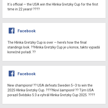
It´s official — the USA win the Hlinka Gretzky Cup for the first
time in 22 years! ????
Facebook
The Hlinka Gretzky Cup is over — here’s how the final
standings look. ??Hlinka Gretzky Cup je u konce, takto vypadá
konečné pořadí. ??
Facebook
New champions! ?? USA defeats Sweden 5–3 to win the
2025 Hlinka Gretzky Cup. ????Noví šampioni! ?? Tým USA
porazil Švédsko 5:3 a vyhrál Hlinka Gretzky Cup 2025. ????