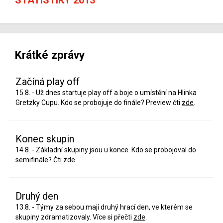
Krátké zprávy
Začíná play off
15.8. - Už dnes startuje play off a boje o umístění na Hlinka
Gretzky Cupu. Kdo se probojuje do finále? Preview čti
zde
.
Konec skupin
14.8. - Základní skupiny jsou u konce. Kdo se probojoval do
semifinále?
Čti zde.
Druhý den
13.8. - Týmy za sebou mají druhý hrací den, ve kterém se
skupiny zdramatizovaly. Více si přečti
zde
.