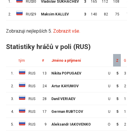
1.
RUS
30
Vladislav SUKHACHEV
3
165
112
108
4
2.
RUS
29
Maksim KALLEV
3
140
82
75
7
Zobrazuji nejlepších 5.
Zobrazit vše.
Statistiky hráčů v poli (RUS)
tým
#
Jméno a příjmení
Z
G
1.
RUS
13
Nikita POPUGAEV
U
5
3
2.
RUS
24
Artur KAYUMOV
U
5
2
3.
RUS
28
Danil VERIAEV
U
5
1
4.
RUS
17
German RUBTCOV
U
5
1
5.
RUS
9
Aleksandr IAKOVENKO
O
5
2