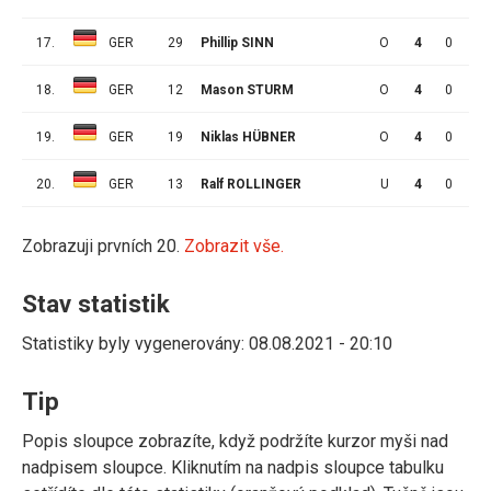
17.
GER
29
Phillip SINN
O
4
0
0
18.
GER
12
Mason STURM
O
4
0
0
19.
GER
19
Niklas HÜBNER
O
4
0
0
20.
GER
13
Ralf ROLLINGER
U
4
0
0
Zobrazuji prvních 20.
Zobrazit vše.
Stav statistik
Statistiky byly vygenerovány: 08.08.2021 - 20:10
Tip
Popis sloupce zobrazíte, když podržíte kurzor myši nad
nadpisem sloupce. Kliknutím na nadpis sloupce tabulku