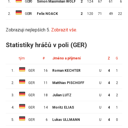
1.
GER
30
Simon Maximilian WOLF
2
124
67
61
6
2.
GER
31
Felix NOACK
2
120
71
49
22
Zobrazuji nejlepších 5.
Zobrazit vše.
Statistiky hráčů v poli (GER)
tým
#
Jméno a příjmení
Z
G
A
1.
GER
16
Roman KECHTER
U
4
1
2
2.
GER
11
Matthias PISCHOFF
U
4
2
0
3.
GER
18
Julian LUTZ
U
4
2
0
4.
GER
14
Moritz ELIAS
U
4
1
1
5.
GER
6
Lukas ULLMANN
U
4
0
2