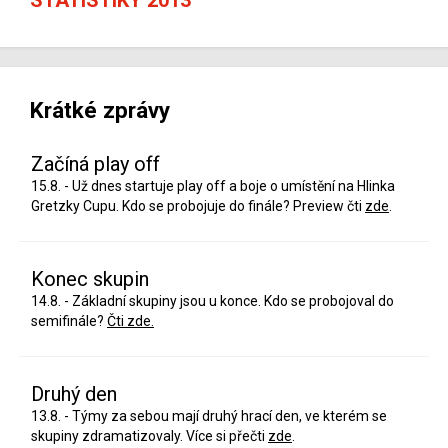
Krátké zprávy
Začíná play off
15.8. - Už dnes startuje play off a boje o umístění na Hlinka
Gretzky Cupu. Kdo se probojuje do finále? Preview čti
zde
.
Konec skupin
14.8. - Základní skupiny jsou u konce. Kdo se probojoval do
semifinále?
Čti zde.
Druhý den
13.8. - Týmy za sebou mají druhý hrací den, ve kterém se
skupiny zdramatizovaly. Více si přečti
zde
.