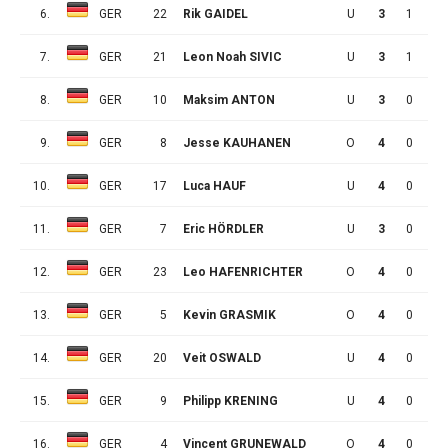
6.
GER
22
Rik GAIDEL
U
3
1
0
7.
GER
21
Leon Noah SIVIC
U
3
1
0
8.
GER
10
Maksim ANTON
U
3
0
1
9.
GER
8
Jesse KAUHANEN
O
4
0
1
10.
GER
17
Luca HAUF
U
4
0
1
11.
GER
7
Eric HÖRDLER
U
3
0
0
12.
GER
23
Leo HAFENRICHTER
O
4
0
0
13.
GER
5
Kevin GRASMIK
O
4
0
0
14.
GER
20
Veit OSWALD
U
4
0
0
15.
GER
9
Philipp KRENING
U
4
0
0
16.
GER
4
Vincent GRUNEWALD
O
4
0
0