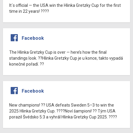
It´s official — the USA win the Hlinka Gretzky Cup for the first
time in 22 years! ????
Facebook
The Hlinka Gretzky Cup is over — here’s how the final
standings look. ??Hlinka Gretzky Cup je u konce, takto vypadá
konečné pořadí. ??
Facebook
New champions! ?? USA defeats Sweden 5–3 to win the
2025 Hlinka Gretzky Cup. ????Noví šampioni! ?? Tým USA
porazil Švédsko 5:3 a vyhrál Hlinka Gretzky Cup 2025. ????