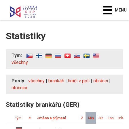
MENU
Statistiky
Tým:
všechny
Posty:
všechny
|
brankáři
|
hráči v poli
|
obránci
|
útočníci
Statistiky brankářů (GER)
tým
#
Jméno a příjmení
Z
Min
Stř
Zás
Ink