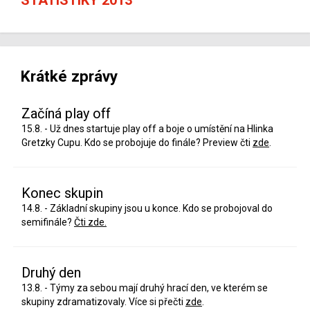
Krátké zprávy
Začíná play off
15.8. - Už dnes startuje play off a boje o umístění na Hlinka
Gretzky Cupu. Kdo se probojuje do finále? Preview čti
zde
.
Konec skupin
14.8. - Základní skupiny jsou u konce. Kdo se probojoval do
semifinále?
Čti zde.
Druhý den
13.8. - Týmy za sebou mají druhý hrací den, ve kterém se
skupiny zdramatizovaly. Více si přečti
zde
.