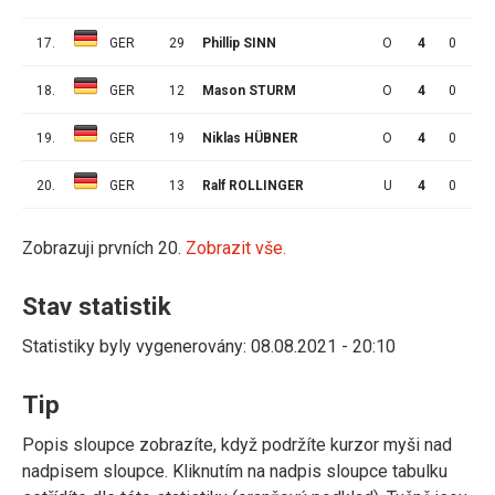
17.
GER
29
Phillip SINN
O
4
0
0
18.
GER
12
Mason STURM
O
4
0
0
19.
GER
19
Niklas HÜBNER
O
4
0
0
20.
GER
13
Ralf ROLLINGER
U
4
0
0
Zobrazuji prvních 20.
Zobrazit vše.
Stav statistik
Statistiky byly vygenerovány: 08.08.2021 - 20:10
Tip
Popis sloupce zobrazíte, když podržíte kurzor myši nad
nadpisem sloupce. Kliknutím na nadpis sloupce tabulku