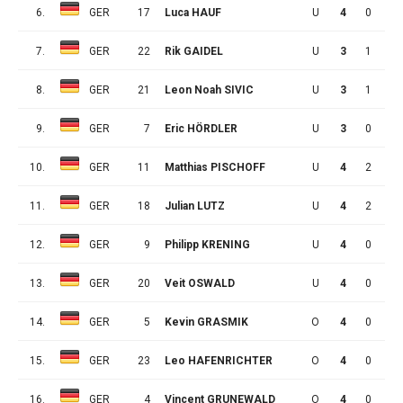
6.
GER
17
Luca HAUF
U
4
0
1
7.
GER
22
Rik GAIDEL
U
3
1
0
8.
GER
21
Leon Noah SIVIC
U
3
1
0
9.
GER
7
Eric HÖRDLER
U
3
0
0
10.
GER
11
Matthias PISCHOFF
U
4
2
0
11.
GER
18
Julian LUTZ
U
4
2
0
12.
GER
9
Philipp KRENING
U
4
0
0
13.
GER
20
Veit OSWALD
U
4
0
0
14.
GER
5
Kevin GRASMIK
O
4
0
0
15.
GER
23
Leo HAFENRICHTER
O
4
0
0
16.
GER
4
Vincent GRUNEWALD
O
4
0
0