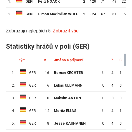
1.
GER
31
Felix NOACK
2
120
71
49
22
2.
GER
30
Simon Maximilian WOLF
2
124
67
61
6
Zobrazuji nejlepších 5.
Zobrazit vše.
Statistiky hráčů v poli (GER)
tým
#
Jméno a příjmení
Z
G
A
1.
GER
16
Roman KECHTER
U
4
1
2
2.
GER
6
Lukas ULLMANN
U
4
0
2
3.
GER
10
Maksim ANTON
U
3
0
1
4.
GER
14
Moritz ELIAS
U
4
1
1
5.
GER
8
Jesse KAUHANEN
O
4
0
1