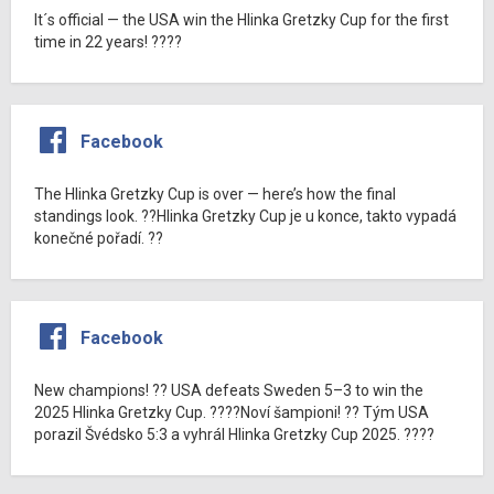
It´s official — the USA win the Hlinka Gretzky Cup for the first
time in 22 years! ????
Facebook
The Hlinka Gretzky Cup is over — here’s how the final
standings look. ??Hlinka Gretzky Cup je u konce, takto vypadá
konečné pořadí. ??
Facebook
New champions! ?? USA defeats Sweden 5–3 to win the
2025 Hlinka Gretzky Cup. ????Noví šampioni! ?? Tým USA
porazil Švédsko 5:3 a vyhrál Hlinka Gretzky Cup 2025. ????