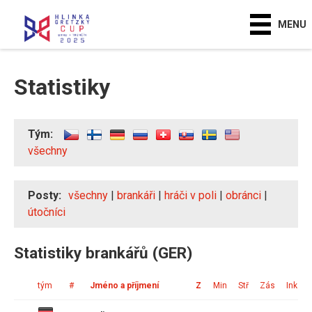
MENU
Statistiky
Tým:
všechny
Posty:
všechny
|
brankáři
|
hráči v poli
|
obránci
|
útočníci
Statistiky brankářů (GER)
tým
#
Jméno a příjmení
Z
Min
Stř
Zás
Ink