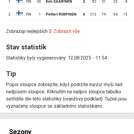
1.
FIN
30
Kim SAARINEN
2
82
31
23
8
2.
FIN
1
Petteri RIMPINEN
4
215
79
64
15
Zobrazuji nejlepších 5.
Zobrazit vše.
Stav statistik
Statistiky byly vygenerovány: 12.08.2025 - 11:54
Tip
Popis sloupce zobrazíte, když podržíte kurzor myši nad
nadpisem sloupce. Kliknutím na nadpis sloupce tabulku
setřídíte dle této statistiky (oranžový podklad). Tučně jsou
vyznačeny sloupce se základními statistikami.
Sezony