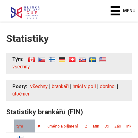
MENU
Statistiky
Tým:
všechny
Posty:
všechny
|
brankáři
|
hráči v poli
|
obránci
|
útočníci
Statistiky brankářů (FIN)
tým
#
Jméno a příjmení
Z
Min
Stř
Zás
Ink