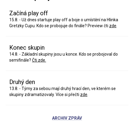
Začíná play off
15.8. - Už dnes startuje play off a boje o umístění na Hlinka
Gretzky Cupu. Kdo se probojuje do finále? Preview čti
zde
.
Konec skupin
14.8. - Základní skupiny jsou u konce. Kdo se probojoval do
semifinále?
Čti zde.
Druhý den
13.8. - Týmy za sebou mají druhý hrací den, ve kterém se
skupiny zdramatizovaly. Více si přečti
zde
.
ARCHIV ZPRÁV