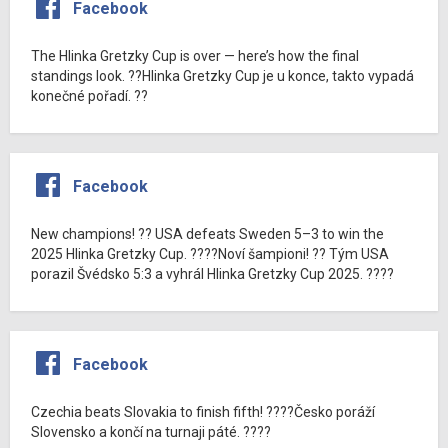
Facebook
The Hlinka Gretzky Cup is over — here’s how the final
standings look. ??Hlinka Gretzky Cup je u konce, takto vypadá
konečné pořadí. ??
Facebook
New champions! ?? USA defeats Sweden 5–3 to win the
2025 Hlinka Gretzky Cup. ????Noví šampioni! ?? Tým USA
porazil Švédsko 5:3 a vyhrál Hlinka Gretzky Cup 2025. ????
Facebook
Czechia beats Slovakia to finish fifth! ????Česko poráží
Slovensko a končí na turnaji páté. ????