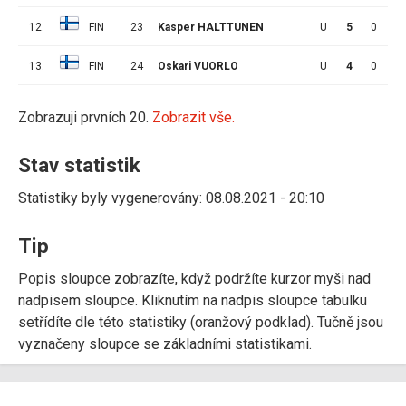
12.
FIN
23
Kasper HALTTUNEN
U
5
0
0
13.
FIN
24
Oskari VUORLO
U
4
0
0
Zobrazuji prvních 20.
Zobrazit vše.
Stav statistik
Statistiky byly vygenerovány: 08.08.2021 - 20:10
Tip
Popis sloupce zobrazíte, když podržíte kurzor myši nad
nadpisem sloupce. Kliknutím na nadpis sloupce tabulku
setřídíte dle této statistiky (oranžový podklad). Tučně jsou
vyznačeny sloupce se základními statistikami.