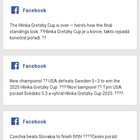
Facebook
The Hlinka Gretzky Cup is over — here’s how the final
standings look. ??Hlinka Gretzky Cup je u konce, takto vypadá
konečné pořadí. ??
Facebook
New champions! ?? USA defeats Sweden 5–3 to win the
2025 Hlinka Gretzky Cup. ????Noví šampioni! ?? Tým USA
porazil Švédsko 5:3 a vyhrál Hlinka Gretzky Cup 2025. ????
Facebook
Czechia beats Slovakia to finish fifth! ????Česko poráží