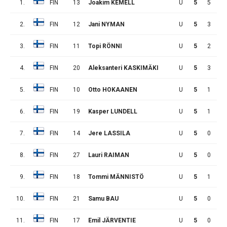
1.
FIN
13
Joakim KEMELL
U
5
5
1
2.
FIN
12
Jani NYMAN
U
5
3
3
3.
FIN
11
Topi RÖNNI
U
5
2
4
4.
FIN
20
Aleksanteri KASKIMÄKI
U
5
3
0
5.
FIN
10
Otto HOKAANEN
U
5
1
1
6.
FIN
19
Kasper LUNDELL
U
5
1
1
7.
FIN
14
Jere LASSILA
U
5
0
2
8.
FIN
27
Lauri RAIMAN
U
5
0
2
9.
FIN
18
Tommi MÄNNISTÖ
U
5
1
0
10.
FIN
21
Samu BAU
U
5
0
1
11.
FIN
17
Emil JÄRVENTIE
U
5
0
1