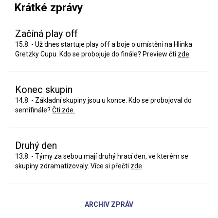
Krátké zprávy
Začíná play off
15.8. - Už dnes startuje play off a boje o umístění na Hlinka
Gretzky Cupu. Kdo se probojuje do finále? Preview čti
zde
.
Konec skupin
14.8. - Základní skupiny jsou u konce. Kdo se probojoval do
semifinále?
Čti zde.
Druhý den
13.8. - Týmy za sebou mají druhý hrací den, ve kterém se
skupiny zdramatizovaly. Více si přečti
zde
.
ARCHIV ZPRÁV