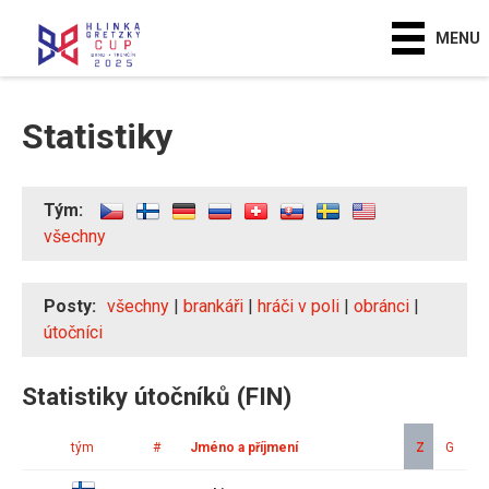
MENU
Statistiky
Tým:
všechny
Posty:
všechny
|
brankáři
|
hráči v poli
|
obránci
|
útočníci
Statistiky útočníků (FIN)
tým
#
Jméno a příjmení
Z
G
A