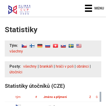
MENU
Statistiky
Tým:
všechny
Posty:
všechny
|
brankáři
|
hráči v poli
|
obránci
|
útočníci
Statistiky útočníků (CZE)
tým
#
Jméno a příjmení
Z
G
A