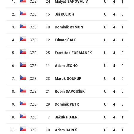
1.
CZE
24
Matýáš ŠAPOVALIV
U
4
1
4
2.
CZE
15
Jiří KULICH
U
4
3
2
3.
CZE
19
Dominik RYMON
U
4
1
2
4.
CZE
12
Eduard ŠALÉ
U
4
1
2
5.
CZE
25
František FORMÁNEK
U
4
0
1
6.
CZE
11
Adam JECHO
U
4
0
1
7.
CZE
23
Marek SOUKUP
U
4
0
1
8.
CZE
21
Robin SAPOUŠEK
U
4
0
1
9.
CZE
29
Dominik PETR
U
4
3
0
10.
CZE
7
Jakub HUJER
U
4
1
0
11.
CZE
10
Adam BAREŠ
U
4
1
0