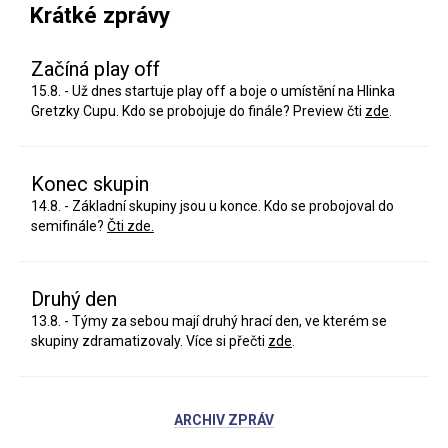
Krátké zprávy
Začíná play off
15.8. - Už dnes startuje play off a boje o umístění na Hlinka
Gretzky Cupu. Kdo se probojuje do finále? Preview čti
zde
.
Konec skupin
14.8. - Základní skupiny jsou u konce. Kdo se probojoval do
semifinále?
Čti zde.
Druhý den
13.8. - Týmy za sebou mají druhý hrací den, ve kterém se
skupiny zdramatizovaly. Více si přečti
zde
.
ARCHIV ZPRÁV