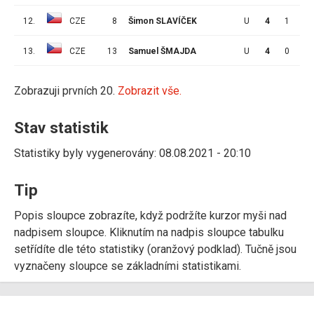
12.
CZE
8
Šimon SLAVÍČEK
U
4
1
0
13.
CZE
13
Samuel ŠMAJDA
U
4
0
0
Zobrazuji prvních 20.
Zobrazit vše.
Stav statistik
Statistiky byly vygenerovány: 08.08.2021 - 20:10
Tip
Popis sloupce zobrazíte, když podržíte kurzor myši nad
nadpisem sloupce. Kliknutím na nadpis sloupce tabulku
setřídíte dle této statistiky (oranžový podklad). Tučně jsou
vyznačeny sloupce se základními statistikami.