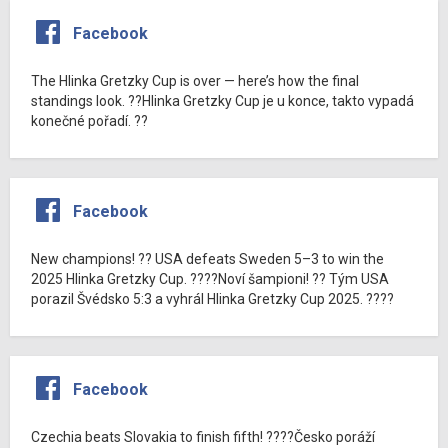
Facebook
The Hlinka Gretzky Cup is over — here’s how the final
standings look. ??Hlinka Gretzky Cup je u konce, takto vypadá
konečné pořadí. ??
Facebook
New champions! ?? USA defeats Sweden 5–3 to win the
2025 Hlinka Gretzky Cup. ????Noví šampioni! ?? Tým USA
porazil Švédsko 5:3 a vyhrál Hlinka Gretzky Cup 2025. ????
Facebook
Czechia beats Slovakia to finish fifth! ????Česko poráží