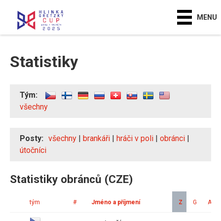
MENU
Statistiky
Tým:
všechny
Posty:
všechny
|
brankáři
|
hráči v poli
|
obránci
|
útočníci
Statistiky obránců (CZE)
tým
#
Jméno a příjmení
Z
G
A