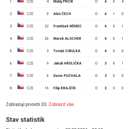
1.
CZE
4
Matěj PRČÍK
O
4
0
4
2.
CZE
5
Aleš ČECH
O
4
1
0
3.
CZE
22
František NĚMEC
O
4
0
1
4.
CZE
26
Marek ALSCHER
O
4
0
1
5.
CZE
3
Tomáš CIBULKA
O
4
0
0
6.
CZE
9
Jakub HRDLIČKA
O
3
0
1
7.
CZE
6
Denis PUCHALA
O
3
0
0
8.
CZE
16
Filip KRAJČÍK
O
2
0
0
Zobrazuji prvních 20.
Zobrazit vše.
Stav statistik