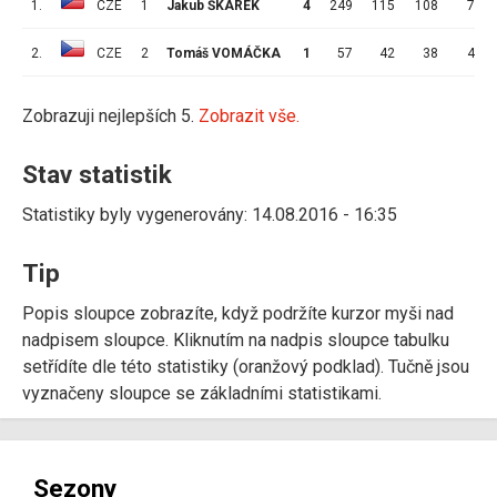
1.
CZE
1
Jakub ŠKAREK
4
249
115
108
7
2.
CZE
2
Tomáš VOMÁČKA
1
57
42
38
4
Zobrazuji nejlepších 5.
Zobrazit vše.
Stav statistik
Statistiky byly vygenerovány: 14.08.2016 - 16:35
Tip
Popis sloupce zobrazíte, když podržíte kurzor myši nad
nadpisem sloupce. Kliknutím na nadpis sloupce tabulku
setřídíte dle této statistiky (oranžový podklad). Tučně jsou
vyznačeny sloupce se základními statistikami.
Sezony