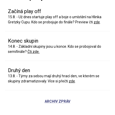
Začíná play off
15.8. - Už dnes startuje play off a boje o umístění na Hlinka
Gretzky Cupu. Kdo se probojuje do finále? Preview čti
zde
.
Konec skupin
14.8. - Základní skupiny jsou u konce. Kdo se probojoval do
semifinále?
Čti zde.
Druhý den
13.8. - Týmy za sebou mají druhý hrací den, ve kterém se
skupiny zdramatizovaly. Více si přečti
zde
.
ARCHIV ZPRÁV