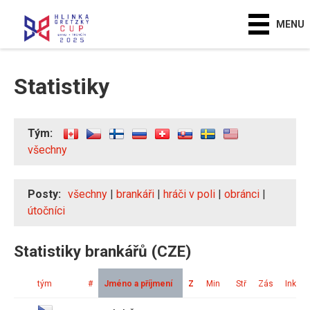
MENU
Statistiky
Tým:
všechny
Posty:
všechny
|
brankáři
|
hráči v poli
|
obránci
|
útočníci
Statistiky brankářů (CZE)
tým
#
Jméno a příjmení
Z
Min
Stř
Zás
Ink