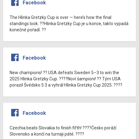
Facebook
The Hlinka Gretzky Cup is over — here’s how the final
standings look. ??Hlinka Gretzky Cup je u konce, takto vypadá
konečné pořadí. ??
Facebook
New champions! ?? USA defeats Sweden 5–3 to win the
2025 Hlinka Gretzky Cup. ????Noví šampioni! ?? Tým USA
porazil Švédsko 5:3 a vyhrál Hlinka Gretzky Cup 2025. ????
Facebook
Czechia beats Slovakia to finish fifth! ????Česko poráží
Slovensko a končí na turnaji páté. ????