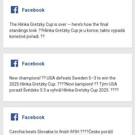
Facebook
The Hlinka Gretzky Cup is over — here’s how the final
standings look. ??Hlinka Gretzky Cup je u konce, takto vypadá
konečné pořadí. ??
Facebook
New champions! ?? USA defeats Sweden 5–3 to win the
2025 Hlinka Gretzky Cup. ????Noví šampioni! ?? Tým USA
porazil Švédsko 5:3 a vyhrál Hlinka Gretzky Cup 2025. ????
Facebook
Czechia beats Slovakia to finish fifth! ????Česko poráží