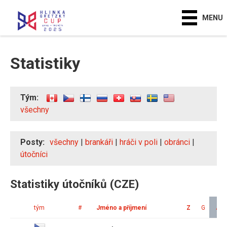
MENU
Statistiky
Tým:
všechny
Posty:
všechny
|
brankáři
|
hráči v poli
|
obránci
|
útočníci
Statistiky útočníků (CZE)
tým
#
Jméno a příjmení
Z
G
A