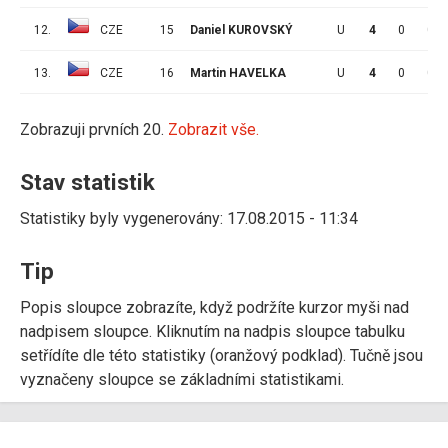
12.
CZE
15
Daniel KUROVSKÝ
U
4
0
0
13.
CZE
16
Martin HAVELKA
U
4
0
0
Zobrazuji prvních 20.
Zobrazit vše.
Stav statistik
Statistiky byly vygenerovány: 17.08.2015 - 11:34
Tip
Popis sloupce zobrazíte, když podržíte kurzor myši nad
nadpisem sloupce. Kliknutím na nadpis sloupce tabulku
setřídíte dle této statistiky (oranžový podklad). Tučně jsou
vyznačeny sloupce se základními statistikami.