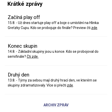
Krátké zprávy
Začíná play off
15.8. - Už dnes startuje play off a boje o umístění na Hlinka
Gretzky Cupu. Kdo se probojuje do finále? Preview čti
zde
.
Konec skupin
14.8. - Základní skupiny jsou u konce. Kdo se probojoval do
semifinále?
Čti zde.
Druhý den
13.8. - Týmy za sebou mají druhý hrací den, ve kterém se
skupiny zdramatizovaly. Více si přečti
zde
.
ARCHIV ZPRÁV