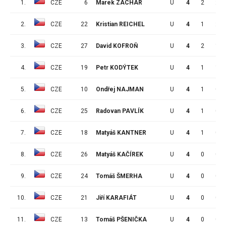
1.
CZE
6
Marek ZACHAR
U
4
2
2
2.
CZE
22
Kristian REICHEL
U
4
1
2
3.
CZE
27
David KOFROŇ
U
4
2
1
4.
CZE
19
Petr KODÝTEK
U
4
1
1
5.
CZE
10
Ondřej NAJMAN
U
4
1
0
6.
CZE
25
Radovan PAVLÍK
U
4
1
0
7.
CZE
18
Matyáš KANTNER
U
4
1
0
8.
CZE
26
Matyáš KAČÍREK
U
4
0
0
9.
CZE
24
Tomáš ŠMERHA
U
4
0
0
10.
CZE
21
Jiří KARAFIÁT
U
4
0
0
11.
CZE
13
Tomáš PŠENIČKA
U
4
0
0