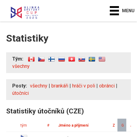
MENU
Statistiky
Tým:
všechny
Posty:
všechny
|
brankáři
|
hráči v poli
|
obránci
|
útočníci
Statistiky útočníků (CZE)
tým
#
Jméno a příjmení
Z
G
A