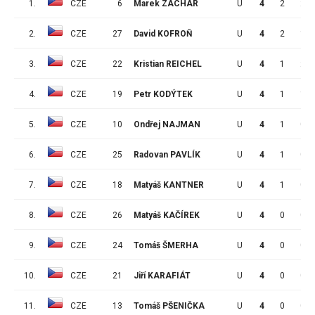
1.
CZE
6
Marek ZACHAR
U
4
2
2
2.
CZE
27
David KOFROŇ
U
4
2
1
3.
CZE
22
Kristian REICHEL
U
4
1
2
4.
CZE
19
Petr KODÝTEK
U
4
1
1
5.
CZE
10
Ondřej NAJMAN
U
4
1
0
6.
CZE
25
Radovan PAVLÍK
U
4
1
0
7.
CZE
18
Matyáš KANTNER
U
4
1
0
8.
CZE
26
Matyáš KAČÍREK
U
4
0
0
9.
CZE
24
Tomáš ŠMERHA
U
4
0
0
10.
CZE
21
Jiří KARAFIÁT
U
4
0
0
11.
CZE
13
Tomáš PŠENIČKA
U
4
0
0