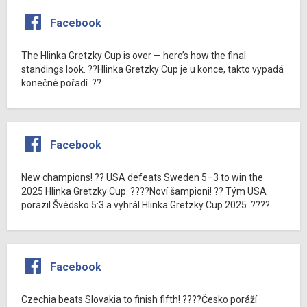
Facebook
The Hlinka Gretzky Cup is over — here’s how the final
standings look. ??Hlinka Gretzky Cup je u konce, takto vypadá
konečné pořadí. ??
Facebook
New champions! ?? USA defeats Sweden 5–3 to win the
2025 Hlinka Gretzky Cup. ????Noví šampioni! ?? Tým USA
porazil Švédsko 5:3 a vyhrál Hlinka Gretzky Cup 2025. ????
Facebook
Czechia beats Slovakia to finish fifth! ????Česko poráží