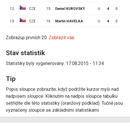
12.
CZE
15
Daniel KUROVSKÝ
U
4
0
0
13.
CZE
16
Martin HAVELKA
U
4
0
0
Zobrazuji prvních 20.
Zobrazit vše.
Stav statistik
Statistiky byly vygenerovány: 17.08.2015 - 11:34
Tip
Popis sloupce zobrazíte, když podržíte kurzor myši nad
nadpisem sloupce. Kliknutím na nadpis sloupce tabulku
setřídíte dle této statistiky (oranžový podklad). Tučně jsou
vyznačeny sloupce se základními statistikami.