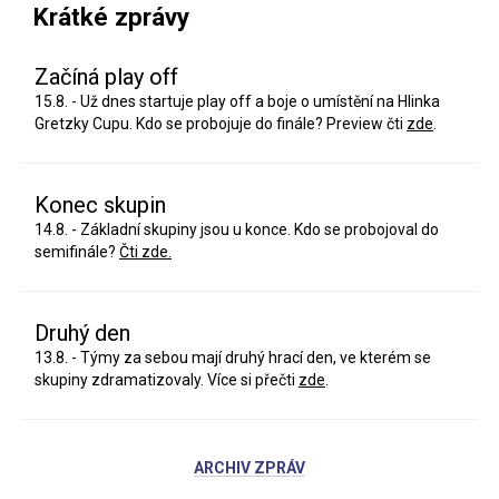
Krátké zprávy
Začíná play off
15.8. - Už dnes startuje play off a boje o umístění na Hlinka
Gretzky Cupu. Kdo se probojuje do finále? Preview čti
zde
.
Konec skupin
14.8. - Základní skupiny jsou u konce. Kdo se probojoval do
semifinále?
Čti zde.
Druhý den
13.8. - Týmy za sebou mají druhý hrací den, ve kterém se
skupiny zdramatizovaly. Více si přečti
zde
.
ARCHIV ZPRÁV