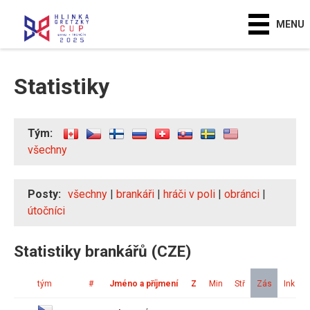
MENU
Statistiky
Tým:
všechny
Posty:
všechny
|
brankáři
|
hráči v poli
|
obránci
|
útočníci
Statistiky brankářů (CZE)
tým
#
Jméno a příjmení
Z
Min
Stř
Zás
Ink