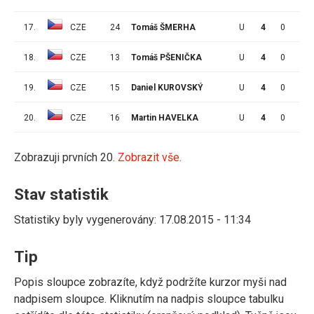
17.
CZE
24
Tomáš ŠMERHA
U
4
0
0
18.
CZE
13
Tomáš PŠENIČKA
U
4
0
0
19.
CZE
15
Daniel KUROVSKÝ
U
4
0
0
20.
CZE
16
Martin HAVELKA
U
4
0
0
Zobrazuji prvních 20.
Zobrazit vše.
Stav statistik
Statistiky byly vygenerovány: 17.08.2015 - 11:34
Tip
Popis sloupce zobrazíte, když podržíte kurzor myši nad
nadpisem sloupce. Kliknutím na nadpis sloupce tabulku