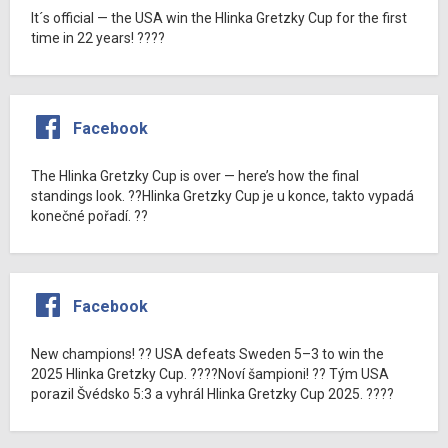
It´s official — the USA win the Hlinka Gretzky Cup for the first
time in 22 years! ????
Facebook
The Hlinka Gretzky Cup is over — here’s how the final
standings look. ??Hlinka Gretzky Cup je u konce, takto vypadá
konečné pořadí. ??
Facebook
New champions! ?? USA defeats Sweden 5–3 to win the
2025 Hlinka Gretzky Cup. ????Noví šampioni! ?? Tým USA
porazil Švédsko 5:3 a vyhrál Hlinka Gretzky Cup 2025. ????