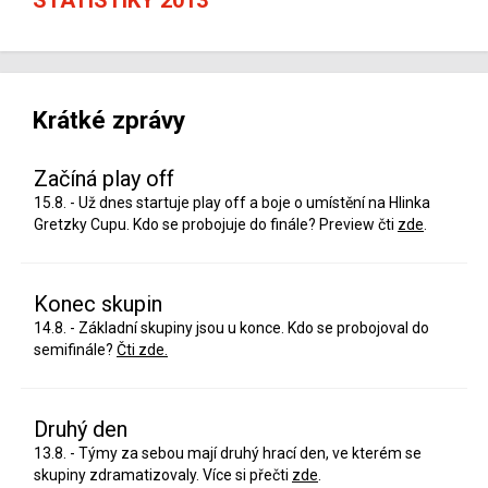
Krátké zprávy
Začíná play off
15.8. - Už dnes startuje play off a boje o umístění na Hlinka
Gretzky Cupu. Kdo se probojuje do finále? Preview čti
zde
.
Konec skupin
14.8. - Základní skupiny jsou u konce. Kdo se probojoval do
semifinále?
Čti zde.
Druhý den
13.8. - Týmy za sebou mají druhý hrací den, ve kterém se
skupiny zdramatizovaly. Více si přečti
zde
.