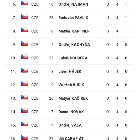
6.
CZE
10
Ondřej NAJMAN
U
4
1
0
7.
CZE
25
Radovan PAVLÍK
U
4
1
0
8.
CZE
18
Matyáš KANTNER
U
4
1
0
9.
CZE
7
Ondřej KACHYŇA
O
4
0
1
10.
CZE
23
Lukáš DOUDERA
O
4
0
1
11.
CZE
3
Libor HÁJEK
O
4
0
1
12.
CZE
9
Vojtěch BUDÍK
O
4
0
0
13.
CZE
26
Matyáš KAČÍREK
U
4
0
0
14.
CZE
17
Daniel NOVÁK
O
4
0
0
15.
CZE
14
Ondřej VÁLA
O
4
0
0
16.
CZE
21
Jiří KARAFIÁT
U
4
0
0