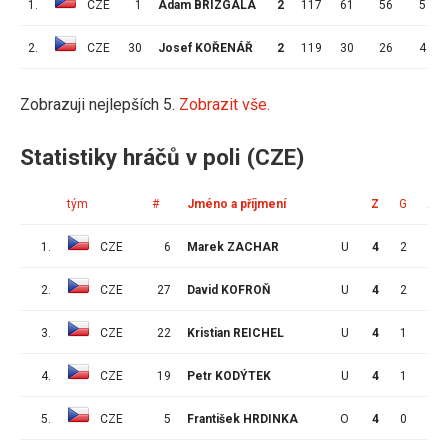
1.
CZE
1
Adam BRÍZGALA
2
117
61
56
5
2.
CZE
30
Josef KOŘENÁŘ
2
119
30
26
4
Zobrazuji nejlepších 5.
Zobrazit vše.
Statistiky hráčů v poli (CZE)
tým
#
Jméno a příjmení
Z
G
A
1.
CZE
6
Marek ZACHAR
U
4
2
2
2.
CZE
27
David KOFROŇ
U
4
2
1
3.
CZE
22
Kristian REICHEL
U
4
1
2
4.
CZE
19
Petr KODÝTEK
U
4
1
1
5.
CZE
5
František HRDINKA
O
4
0
2