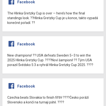
Facebook
The Hlinka Gretzky Cup is over — here’s how the final
standings look. ??Hlinka Gretzky Cup je u konce, takto vypadá
konečné pořadí. ??
Facebook
New champions! ?? USA defeats Sweden 5–3 to win the
2025 Hlinka Gretzky Cup. ????Noví šampioni! ?? Tým USA
porazil Švédsko 5:3 a vyhrál Hlinka Gretzky Cup 2025. ????
Facebook
Czechia beats Slovakia to finish fifth! ????Česko poráží
Slovensko a končí na turnaji páté. ????