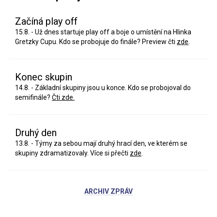
Začíná play off
15.8. - Už dnes startuje play off a boje o umístění na Hlinka
Gretzky Cupu. Kdo se probojuje do finále? Preview čti
zde
.
Konec skupin
14.8. - Základní skupiny jsou u konce. Kdo se probojoval do
semifinále?
Čti zde.
Druhý den
13.8. - Týmy za sebou mají druhý hrací den, ve kterém se
skupiny zdramatizovaly. Více si přečti
zde
.
ARCHIV ZPRÁV