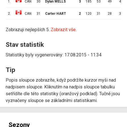
1.
CAN
30
Dylan WELLS
3
185
53
49
4
2.
CAN
31
Carter HART
2
120
31
28
3
Zobrazuji nejlepších 5.
Zobrazit vše.
Stav statistik
Statistiky byly vygenerovány: 17.08.2015 - 11:34
Tip
Popis sloupce zobrazíte, když podržíte kurzor myši nad
nadpisem sloupce. Kliknutím na nadpis sloupce tabulku
setřídíte dle této statistiky (oranžový podklad). Tučně jsou
vyznačeny sloupce se základními statistikami.
Sezony