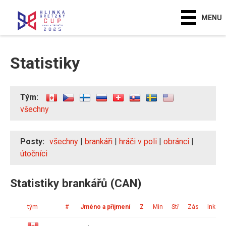
MENU
Statistiky
Tým:
všechny
Posty:
všechny
|
brankáři
|
hráči v poli
|
obránci
|
útočníci
Statistiky brankářů (CAN)
tým
#
Jméno a příjmení
Z
Min
Stř
Zás
Ink